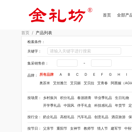
首页
全部产
首页
/
产品列表
检索条件：
关键字：
-
集采销售价：
所有品牌
A
B
C
D
E
F
G
H
I
品牌：
奥苏米
艾丝雅兰
艾贝丽
艾贝拉
艾青春
阿茜娅（AGI
Aroma Light
阿格利司
爱尔沃
艾优Apiyoo
奥妙
奥佳
按场景：
乡村振兴
积分礼品
春游踏青
毕业季礼品
生日礼物
爱华仕OIWAS
奥帝尔（包销款）
敖东
奥罗拉aurora
开学季礼品
中国风
伴手礼盒
科技感礼品
年货节
定
佰乐扣
笨笨马
半亩花田
拜格
贝弗伦
布鲁诺
卜珂
按行业：
奶企礼品
高校礼品
汽车礼品
创意礼品
酒店旅游
保
毕加索（文具类）
宝洁
百事（饮具类）
bbdd
八马
柏缇
笔下
巴赫约翰
豹牌（套装）
保卫蛋蛋
彼加曼
按节日：
父亲节
重阳节
女神节
教师节
情人节
建军节
中秋