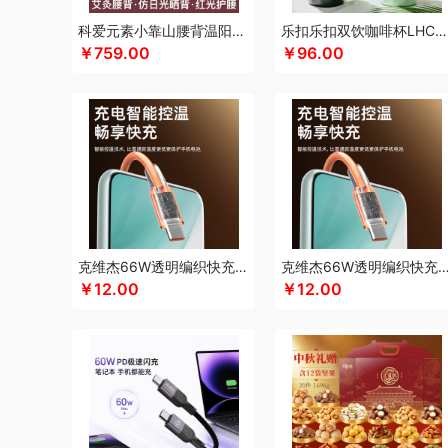
凯伦诗
凯亚仕
科朴优品KUUP
科爱元素
酷骑
科侬丹
科爱元素小靠山腰背温阳仪CI194A
乐扣乐扣双饮咖啡杯LHC4104
￥759.00
￥96.00
卡拉羊
凯诗捷
酷客者
酷彩
KEPO
嗑西西
卡宴
卡
可口可乐Coca Cola
科迈升
科洛
卡屋
陇间柒月(包销款
郎氏达
罗莱 超柔床品
乐事
恋上鸭
联想
朗赫
旅文
乐扣乐扣（小家电）
洛得兰德
乐亨
雷允上
LAMPO
龙尖斛
蜡笔小新
利格
LK
乐扣乐扣（家居/小家电）
骆驼
罗技
罗比罗丹
领臣
立白（包销款）
泸溪河桃酥
梦洁家纺
摩动
咪然
美仕达
MiKACARD
美菱
马克
米狗（MEEEGOU）
墨小客
美的 Midea
马克图布
美
克维杰66W透明编织快充线2米橙色KV-AC6A20C
克维杰66W透明编织快充线1.5米橙色KV-A
莫德兰卡
芈瓷
觅菓
磨客
美能格Maxco
玛丽亚·古琦
￥12.00
￥12.00
纽曼Newsmy
纽曼Newmine（线上款）
纽曼Newmine
OUMETE欧美特
欧典梦娜
欧美达
欧克士/OKSJ
Only
PGG
派克
皮尔卡丹（皮具类）
璞实茶器
泉尔思
千
奇强
杞果小圣
清朴堂
启航雅居
沏一杯茶
千岛源
乾
荣事达厨具（包销款）
ROBAM老板
ROCK洛克
若生活