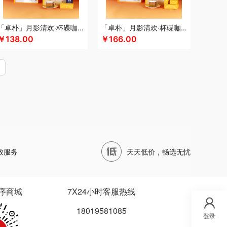
四两坨
声阔
四喜悠品
苏泊尔（代理商）
山本
泊尔
三利
蔬果园（代理商）
丝语棠
十二夏天
「卓朴」月影清欢·杯碟咖啡组
「卓朴」月影清欢·杯碟咖啡月饼组
五
诗裴丝
膳佳
睡洞
十朝创生
山生悦
￥138.00
￥166.00
（代理商）
世大家
施耐德
舒蕾（定制款）
德保罗
膳魔师（小家电）
思宜莱
水星家纺
ARREN
泰摩
田知府
唐励
泰梦
童启萌
唐惠
芳斋
威立世
丸美
外交官
万华茶林
尾桥下窑
沃隆
唯宝
万事利
沃品
威诗兰
万春和
五丰黎红
王小卤
五谷磨房
物生物
天才
小度
小黄人
小茶MINIT
喜式
先科
致服务
天天低价，畅选无忧
龙港
象力
辛和园
信科
香度
汐屹
昔马
品源
杏花楼
心相印
蓄光
象印
西屋
诺
徐福记
易威斯堡
优品尚竹
易铂
悦湘湖
序商城
7X24小时客服热线
悠米UURMI
有色
圆创
优酷投影
悠拓者
18019581085
乐雅
优铂
燕遇东方
怡莲
伊兰
遥里逊
元朗
登录
宜合道
野小兽
亦佰味
禹鸿物予
悦滋木