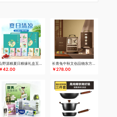
汀
车管家
厨创妈咪
超维
初方
彩虹
川崎
瓷咖什
长寿花
潮满峰
蚕花娘娘
蔡府
尼（数码类）
多采自然
滴露
大地极物
独特艾琳
大三湘
杜邦
东客集
大荒金老农
戴可思
敦煌研究院
度华
）
凤凰
富光
飞利浦（按摩/净水类）
飞亚达
孚日家纺
菲斯宝finsybo
富佑嘉（FU+）
纷刻
氛围部落
芳恩家纺
浮士德
国济堂
桂语轩
GUGE 谷格
宫廷传奇
高原宏
固本堂
山野源粮夏日粮缘礼盒五谷杂粮组合绿豆冰糖红枣清凉粥礼包
长青兔中秋文创品物东方A浮光款
￥42.00
￥278.00
瀚
湖面贵族
海尔
豪森活
皇冠
华祥苑
海信
斛生记
黄天鹅
花花公子
胡姬花
赫兰希
汉印
花西子
虎牌
瑾明礼
江中猴姑
君乐宝
佳绮利
金礼坊
洁丽雅（代理商）
久久丫
佳沃
几梦
疆果乐
米
锦华
金龙鱼（代理商）
JBL
锦知兴
金帆
席
京荟堂
今粮道
京意之选
咖世家costa