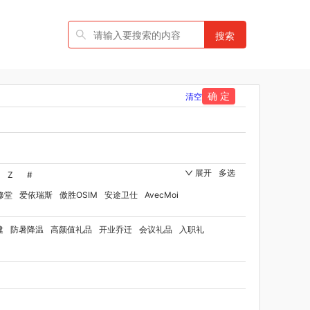
搜索
确 定
清空
展开
多选
Z
#
修堂
爱依瑞斯
傲胜OSIM
安途卫仕
AvecMoi
国者
艾瑞迪
艾博菲
澳莉维亚
爱沃可
建
防暑降温
高颜值礼品
开业乔迁
会议礼品
入职礼
ST
比顿
宝威玛
百丽安娜
伯纳德
贝师傅
品牌方）
班歌
拜灭士
宝堂马氏铺子
品
百草味（代理商）
贝洛可
八方礼
BRUNO
博洋家纺（代理商）
博洋宝贝
碧云泉