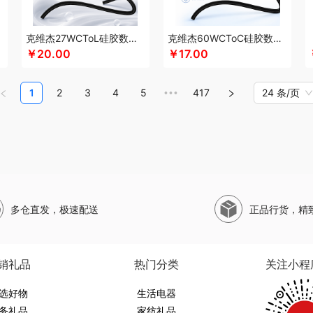
珀莱
山萃
狮峰
蔬果园
双立人
SWISS MILITARY
圣伦西尼
顺鑫鑫源
帅康
斯凯奇SKECHERS
韶音
思响
生活演异
SHERIDAN喜来登
三头鹰
苏菲
苏
克维杰27WCToL硅胶数据线黑色1MKV-CL10S
克维杰60WCToC硅胶数据线黑色1MKV-CC10S
水SANSUI
SKG
SWEGEAR+（斯维格尔）
穗格氏
赛文兔
首佩
尚陵
十月初
￥20.00
￥17.00
子作
石头
晒瑞
思薇科林
三胖蛋
宋朝
赛黄金
斯阁睿
三只松鼠
三只松鼠
野源粮
世净
索哈曼
诗丹柔
随享星巴克
思钢
苏泊尔（杯壶）
so.home
圣
1
2
3
4
5
417
24 条/页
•••
甜蜜点
TCL
Tower
TKK
贪吃猫
天蕴
特美刻
太力
听丛
田蜜日记
T.J.H
9
途雅
她妍社
途帮
UOMI
usmile笑容加
UOOPINS
VANOW范洛
VVC
五
文曲星
五拾缘
万格
唯我
无印良品
万益蓝
万仟堂
万象
温仑山VELOSAN
熊
威露士
无印良品（代理商）
微果
W&P
文石
维科
王者荣耀
WayourCare
ER/威戈
勿一
新宝SAMPO
夏普
夕多
西屋（运动户外）
西屋（冰洗类）
小
多仓直发，极速配送
正品行货，精
销款）
西莱森
夏普SHARP
星巴克
小胖爪
小画仙
雪糕大师
先锋
小天鹅
星
西屋（小家电）
星巴克（杯壶/包袋）
新秀丽
小熊（Bear）
小白熊
玺魁
锡
熊
形象派
心缘堂
新鲜生活
鲜记
新宝堂
西屋（个护类）
向物
鲜品屋
希
销礼品
热门分类
关注小程
达
燕之坊
牙博士
雅诗兰黛
云鲸
伊莎贝拉
昀品堂
云上好食光
秞夏
鱼玥
勒
选好物
元朗荣华
友望
雅鹿
优竹世家
生活电器
右心
一辈子
尹谜
俞兆林
艺色
音颜
怡
务礼品
家纺礼品
英红（包销款）
佑美
姚生记
渝情渝礼
壹礼物
雅琅晶
银小燕
雅觅
驿客