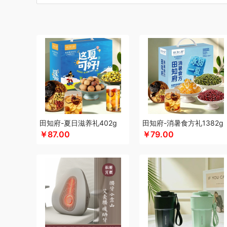
博莱克
博洋家居
倍瑞傲
北斗
倍思
巴天驽
BULL公
CMSH草莓生活
茶艺师
财滚滚
长青兔
厨邦
创维（
晨光
创维（手表类）
Cmierf Kuect （中国CKIR）
创维
德博莱
德力西
达令河谷
得一茶
德则
地球叔叔
德玛
杜邦（餐具类）
德世朗(DESLON)
邓禄普
度佰特
迪士
迪士尼（家纺类）
尔木萄
EPOT（东方韵）
EDIFIER
方然陶瓷
费雪
夫人燕窝
飞利浦（个护类）
富昌
纺王
飞利浦（厨电类）
飞利浦
飞利浦（音频类）
富安娜（
干饭饱饱熊
官栈
广州酒家（包销款）
个杯堂
故宫文
田知府-夏日滋养礼402g
田知府-消暑食方礼1382g
￥87.00
￥79.00
格米（包销款）
广州酒家
高洁丝
桂格
公爵
宫粮
固
HYUNDAI（电器类）
HYUNDAI（数码类）
汉美驰
华
HARVIE&HUDSON
黄金果农
海氏
韩国777
恒源祥
红帕55度
海天（食用油）
虹薇
环球港
徽羚羊
汇可
Jeko&Jeko
九阳
九号
践程JeoyCosy
洁玉（定制款
疆果果
家之礼
聚银家纺
JEEP
洁丽雅（包销款）
嘉唯
极鲜港
金世尊
坚果投影
嘉庆斋
吉潮瑞鲜
金号
鲸选