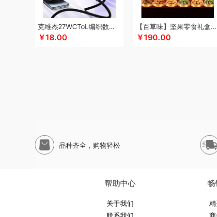
申魔
斯麦格smeg
塞外风
十足酷
松下
丝丽诺妃
思
尚烤佳
神田KANDA
闪极
睡眠博士
司崎库
思特嘉美
克维杰27WCToL编织数据线黑色1MKV-CL10N
【百草味】坚果零食礼盒-1696g（太和礼）
素言茶坊
生活元素
素觅
圣匠鲁班
舒客
三和松石
山
￥18.00
￥190.00
十月稻田
膳魔师（杯壶类）
史努比
尚明
胜源通
十八
索爱（个护类）
塞尔兰斯
塞那
圣耳
生辰钢
世家
山
途柏丽TOBERLIR
汤姆逊
拓岳
泰昌
天琴
汤臣倍健
淘艺轩
天生好果
TESIEN特斯恩
兔星星
途加
途马
T
韦尔伯特
完美日记
伍闰堂
味滋源（品牌方）
维米仕
沃莱
温仑山（电器类）
唯都
味滋源（包销款）
王大
無侘居
味滋源
皖亭
无穷
威基伍德
网易有道
WENG
品种齐全，购物轻松
新科Shinco
蟹满堂
新生代
小甘菊
喜临门
小狗（包
鲜禾鲜
鲜飨
小罐茶
修光明建盏
香畴
希么希
小霸王
西屋（风扇类）
小寻
香港小熊
西马龙
萱遇家纺
小仓
帮助中心
畅
云栖桦田
雅莉格丝
翼眠
柚家
云上布拉
姚朵朵
易路
优待
又见美物
关于我们
婴侍卫
裕道府
伊比萨
YOTTOY
伊弗
精
联系我们
商
元黍
萤石
雍双堂
伊莱克斯
亿瞬间
原初格物
姚淑先