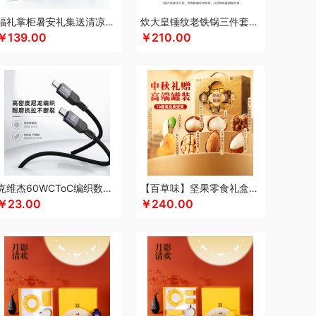
keep
康宁
可可满分
康巴赫（包销款）
福礼掌柜暑安礼集送清凉礼盒
炊大皇锤纹老铁锅三件套TZ03CW
￥139.00
￥210.00
凯洛诗
科普菲
K.S.
kaco
克莉娜
超柔床品
路悠悠
礼享时空
粒上皇
陆宝
扣乐扣（箱包杯壶）
洛克星球
立白
莱克
心
绿鼻子
乐厨贺鲤
龙的
乐养优品
绿帝
（餐具类）
罗莱
罗尔仕
岭味
礼卡通福
如意
隆福源
粮佰年
米贝丽
猫和老鼠
漫沃星系
睦一
MEPRA
MUZILI
Mamoru
思苏菲娜
美荻斯
秒秒测
慕思
萌感觉
克维杰60WCToC编织数据线黑色1MKV-CC10N
【百草味】坚果零食礼盒-1120g（凤彩瑞章）
拉
奈雪的茶
纽曼Newmine
逆夏
南方黑芝麻
￥23.00
￥240.00
斯派索
内野UCHINO
偶点OIDIRE
OOU
欧乐B
gaO
鹏程
盼盼
普沃达
品存
鹏翼
品胜
熊
七匹狼
秦唐宋
洽洽
全锦
杞里香
千禾
如水
锐珀尔
瑞幸咖啡
锐思RECCI
牛
润本（套装类）
蕊丝坊
顺然
实丰文化