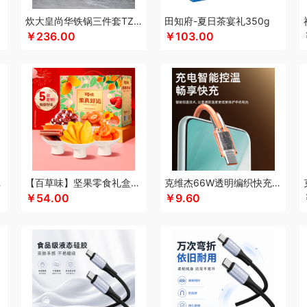
酷乐登
Kappa
康恩贝
可美瑞特
酷博
克洛特
酷龙达
康铭
康夫
咖博士
炊大皇尚华铁锅三件套TZ03SH-D
田知府-夏日茶宴礼350g
￥236.00
￥103.00
蛙
可益康
康佳
科沃斯
柯乐希
康巴赫（锅具类）
康巴赫（餐具类）
康尔馨
)
隆力奇
兰士顿
LUING BOX
连邦
乐而雅
浪莎
立家
朗思LANEX
罗莱 
行艺
丽耳
朗朗鑫空
联创
丽特斐
绿巨能
伦敦雾
乐美雅（杯壶类）
理然
乐
来伊份
蓝月亮
罗莱超柔床品
乐千厨
LG生活健康
乐视
邻鹿
立时olayks
乐
罗蒙
邻家饭香
乐的
李良济
陇间柒月
六神
徕芬
澜沧古茶
联合利华
乐美雅
龙虎
LOVO乐蜗
乐上/LEXON
利仁
凌美
loomoo乐默
乐扣乐扣
乐班
礼颂
西姆
牧高笛
momo（杯壶）
蜜丝婷
米技
迈卡罗
摩飞电器
梦百合
民间造物
立方
米妹妹
鸣盏
咪鼠
猫王收音机
唛恪
魔声
棉芽
MIDU咪依度
momo
慕
C6A15C
【百草味】坚果零食礼盒-508g（果真好运）
克维杰66W透明编织快充线1米橙色KV-AC6A10C
木之礼
摩米士
美穗吉家
MOVA
觅芳境
摩礼
名物
梦洁
摩飞个护
尼诺里
￥54.00
￥9.60
 （线下款）
诺诗曼
南方寝饰
NNB
挪客
南纬三七
旎旎贝师傅
奈雪茶院
奈
&Home
欧丽薇兰
欧锐铂
paperblanks
PANDA熊猫
片仔癀
普陀山
攀高 pan
问
清风
青锦
全棉时代
庆润
浅香（包销款）
全格
雀巢
浅香
趣游帮
敲打
耀
七西
锐致
润本（套装）
润培
瑞驰SWICKY
荣事达小电（包销款）
润心
柔刻
荣事达（品牌方）
睿嫣
荣事达
容思格
荣诚
润本
睿嫣润膏
认养一头