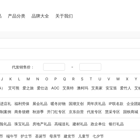
品
产品分类
品牌大全
关于我们
-
代发销售价：
J
K
L
M
N
O
P
Q
R
S
T
U
V
W
X
Y
A）
艾可熊
爱之旅
爱仕达
AOC
艾美特
澳柯玛
艾美家
安宝笛
爱竹人
艾
华
艾得锐威
Amos亚摩斯
Alluflon阿路弗仑
爱国者（移动电源）
爱润丝婷
爱
进店礼
福利劳保
展会礼品
暖冬好物
国潮文创
周年庆礼品
IP联名款
企业团
奥利贝拉
奥朴兰诗
奥克斯
安迪芒果
艾美特（代理商）
艾姆德
白猫
勃曼
BT
制案例
商务馈赠
秋游季
开门红专区
京东自营
代发专区
慧采专区
国铁商城
八马（包销款）
博牌
博朗
暴雪
不汲不迫
倍轻松
巴米樂
百草味
博洋家纺（
险礼品
珠宝礼品
房地产礼品
高端送礼
建材礼品
政企单位
银行礼品
豹牌（电器）
白大师
奔腾
Bernard Shaw 萧伯纳
博堡
保宁
北欧沃朗
白上寻
玻礼多蜜
八门虫社
北鼎
BKT
贝蒂斯
半亩川
百事食品
拜尔
bdo
保罗彼得
节
端午节
护士节
圣诞节
母亲节
建党节
儿童节
七夕节