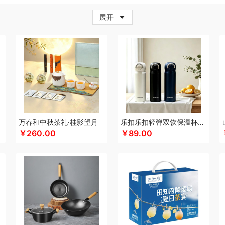
牛
超人
茶的想象
採光
炊大皇
柴火大院
藏兮
春枝漫野
橙心果匠
茶花
茶
展开
小家电）
传应
瓷语花香
茶马世家
聪鲸
川美臣
承夏文化
陈克明
CIMI西麦
（个护类）
错山
大迈
多样屋TAYOHYA
丁小宴
DGI
大嘴猴
都乐Dole
迪士
珥
得力
稻梁菽
吨吨
大嘴猴（杯壶厨具雨伞
德菲摩尔
哆啦A梦
东菱
东方沁
尼（儿童类）
德亚
黛悦
大益茶
大希地
东悦
朵彩
德芙
Debo德铂
东小燕
漫步者
ELLE
engue恩谷
EILEi
folli follie
福礼掌柜
芬神
凡士林
富光（专供款
梵沐
富昌（定制款）
法国啄木鸟
福临门
非一FETANA
富安娜
方家铺子
包销款1）
飞科
飞图乐
飞利浦新安怡
菲驰
富安娜（包销款）
福东海
斧头牌
化
共禾京品
Glasslock
姑苏渔歌
观墨
果兹
格兰大地
冠军
格沫
宫廷匠心
万春和中秋茶礼·桂影望月
乐扣乐扣轻弹双饮保温杯LHC3217
￥260.00
￥89.00
特异
歌力思
沟帮子熏鸡
古菲斯
护舒宝
呼也
瀚岳文化
海蓝之谜
皇上皇
浩
帝
HOLOHOLO
华美
花点时间
何大屋
火象
HOYO厚祐
宏太
幻响
好视力
哈尔斯
海尔（按摩类）
恒源祥（箱包）
和正
好丽友
贺瑞
海尔Haier
斛生元
心
花卉诗
海中御宴
宏石家纺
海天（调味品）
皇家粮仓
I&W
洁玉
景福莱
）
佳奥
金龙鱼（包销款）
江中食疗
君华仕
锦礼
几素
极地物种
匠心萌宠
JAHVERY
津乔
佳帮手
聚康缘
金丝莉
京润堂
集味轩
靖滋莲
洁丽雅
吉
码头
金六福吉祥
九阳（代理商）
金镶玉
极时代
洁柔
嘉禾月
聚运鑫
金满