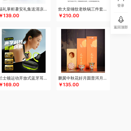
登录
keep
康宁
可可满分
康巴赫（包销款）
福礼掌柜暑安礼集送清凉礼盒
炊大皇锤纹老铁锅三件套TZ03CW
￥139.00
￥210.00
凯洛诗
科普菲
K.S.
kaco
克莉娜
超柔床品
路悠悠
礼享时空
粒上皇
陆宝
返回顶部
扣乐扣（箱包杯壶）
洛克星球
立白
莱克
心
绿鼻子
乐厨贺鲤
龙的
乐养优品
绿帝
（餐具类）
罗莱
罗尔仕
岭味
礼卡通福
如意
隆福源
粮佰年
米贝丽
猫和老鼠
漫沃星系
睦一
MEPRA
MUZILI
Mamoru
思苏菲娜
美荻斯
秒秒测
慕思
萌感觉
兰士顿运动开放式蓝牙耳机TS19
鹏翼中秋花好月圆普洱月饼三件商务套装带中秋贺卡证书
拉
奈雪的茶
纽曼Newmine
逆夏
南方黑芝麻
￥169.00
￥135.00
斯派索
内野UCHINO
偶点OIDIRE
OOU
欧乐B
gaO
鹏程
盼盼
普沃达
品存
鹏翼
品胜
熊
七匹狼
秦唐宋
洽洽
全锦
杞里香
千禾
如水
锐珀尔
瑞幸咖啡
锐思RECCI
牛
润本（套装类）
蕊丝坊
顺然
实丰文化