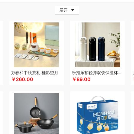
牛
超人
茶的想象
採光
炊大皇
柴火大院
藏兮
春枝漫野
橙心果匠
茶花
茶
展开
小家电）
传应
瓷语花香
茶马世家
聪鲸
川美臣
承夏文化
陈克明
CIMI西麦
（个护类）
错山
大迈
多样屋TAYOHYA
丁小宴
DGI
大嘴猴
都乐Dole
迪士
珥
得力
稻梁菽
吨吨
大嘴猴（杯壶厨具雨伞
德菲摩尔
哆啦A梦
东菱
东方沁
尼（儿童类）
德亚
黛悦
大益茶
大希地
东悦
朵彩
德芙
Debo德铂
东小燕
漫步者
ELLE
engue恩谷
EILEi
folli follie
福礼掌柜
芬神
凡士林
富光（专供款
梵沐
富昌（定制款）
法国啄木鸟
福临门
非一FETANA
富安娜
方家铺子
包销款1）
飞科
飞图乐
飞利浦新安怡
菲驰
富安娜（包销款）
福东海
斧头牌
化
共禾京品
Glasslock
姑苏渔歌
观墨
果兹
格兰大地
冠军
格沫
宫廷匠心
万春和中秋茶礼·桂影望月
乐扣乐扣轻弹双饮保温杯LHC3217
￥260.00
￥89.00
特异
歌力思
沟帮子熏鸡
古菲斯
护舒宝
呼也
瀚岳文化
海蓝之谜
皇上皇
浩
帝
HOLOHOLO
华美
花点时间
何大屋
火象
HOYO厚祐
宏太
幻响
好视力
哈尔斯
海尔（按摩类）
恒源祥（箱包）
和正
好丽友
贺瑞
海尔Haier
斛生元
心
花卉诗
海中御宴
宏石家纺
海天（调味品）
皇家粮仓
I&W
洁玉
景福莱
）
佳奥
金龙鱼（包销款）
江中食疗
君华仕
锦礼
几素
极地物种
匠心萌宠
JAHVERY
津乔
佳帮手
聚康缘
金丝莉
京润堂
集味轩
靖滋莲
洁丽雅
吉
码头
金六福吉祥
九阳（代理商）
金镶玉
极时代
洁柔
嘉禾月
聚运鑫
金满