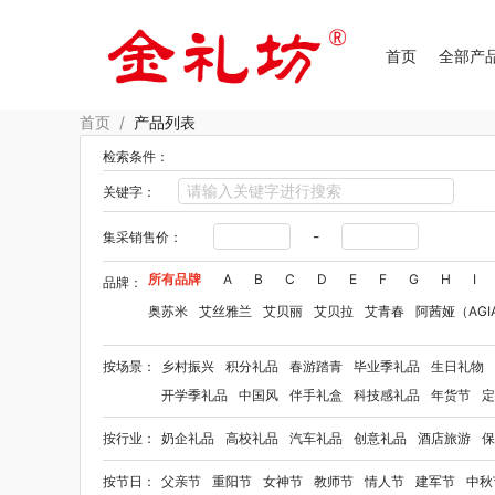
首页
全部产
首页
/
产品列表
检索条件：
关键字：
-
集采销售价：
所有品牌
A
B
C
D
E
F
G
H
I
品牌：
奥苏米
艾丝雅兰
艾贝丽
艾贝拉
艾青春
阿茜娅（AGI
Aroma Light
阿格利司
爱尔沃
艾优Apiyoo
奥妙
奥佳
按场景：
乡村振兴
积分礼品
春游踏青
毕业季礼品
生日礼物
爱华仕OIWAS
奥帝尔（包销款）
敖东
奥罗拉aurora
开学季礼品
中国风
伴手礼盒
科技感礼品
年货节
定
佰乐扣
笨笨马
半亩花田
拜格
贝弗伦
布鲁诺
卜珂
按行业：
奶企礼品
高校礼品
汽车礼品
创意礼品
酒店旅游
保
毕加索（文具类）
宝洁
百事（饮具类）
bbdd
八马
柏缇
笔下
巴赫约翰
豹牌（套装）
保卫蛋蛋
彼加曼
按节日：
父亲节
重阳节
女神节
教师节
情人节
建军节
中秋