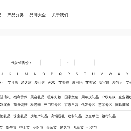
品
产品分类
品牌大全
关于我们
-
代发销售价：
J
K
L
M
N
O
P
Q
R
S
T
U
V
W
X
Y
A）
艾可熊
爱之旅
爱仕达
AOC
艾美特
澳柯玛
艾美家
安宝笛
爱竹人
艾
华
艾得锐威
Amos亚摩斯
Alluflon阿路弗仑
爱国者（移动电源）
爱润丝婷
爱
进店礼
福利劳保
展会礼品
暖冬好物
国潮文创
周年庆礼品
IP联名款
企业团
奥利贝拉
奥朴兰诗
奥克斯
安迪芒果
艾美特（代理商）
艾姆德
白猫
勃曼
BT
制案例
商务馈赠
秋游季
开门红专区
京东自营
代发专区
慧采专区
国铁商城
八马（包销款）
博牌
博朗
暴雪
不汲不迫
倍轻松
巴米樂
百草味
博洋家纺（
险礼品
珠宝礼品
房地产礼品
高端送礼
建材礼品
政企单位
银行礼品
豹牌（电器）
白大师
奔腾
Bernard Shaw 萧伯纳
博堡
保宁
北欧沃朗
白上寻
玻礼多蜜
八门虫社
北鼎
BKT
贝蒂斯
半亩川
百事食品
拜尔
bdo
保罗彼得
节
端午节
护士节
圣诞节
母亲节
建党节
儿童节
七夕节