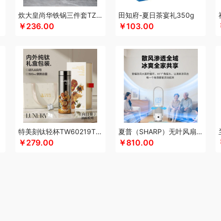
酷乐登
Kappa
康恩贝
可美瑞特
酷博
克洛特
酷龙达
康铭
康夫
咖博士
炊大皇尚华铁锅三件套TZ03SH-D
田知府-夏日茶宴礼350g
￥236.00
￥103.00
蛙
可益康
康佳
科沃斯
柯乐希
康巴赫（锅具类）
康巴赫（餐具类）
康尔馨
)
隆力奇
兰士顿
LUING BOX
连邦
乐而雅
浪莎
立家
朗思LANEX
罗莱 
行艺
丽耳
朗朗鑫空
联创
丽特斐
绿巨能
伦敦雾
乐美雅（杯壶类）
理然
乐
来伊份
蓝月亮
罗莱超柔床品
乐千厨
LG生活健康
乐视
邻鹿
立时olayks
乐
罗蒙
邻家饭香
乐的
李良济
陇间柒月
六神
徕芬
澜沧古茶
联合利华
乐美雅
龙虎
LOVO乐蜗
乐上/LEXON
利仁
凌美
loomoo乐默
乐扣乐扣
乐班
礼颂
西姆
牧高笛
momo（杯壶）
蜜丝婷
米技
迈卡罗
摩飞电器
梦百合
民间造物
立方
米妹妹
鸣盏
咪鼠
猫王收音机
唛恪
魔声
棉芽
MIDU咪依度
momo
慕
特美刻钛轻杯TW60219Ti白玫瑰向日葵杏树300ML
夏普（SHARP）无叶风扇电风扇家用净化落地扇低噪
木之礼
摩米士
美穗吉家
MOVA
觅芳境
摩礼
名物
梦洁
摩飞个护
尼诺里
￥279.00
￥810.00
 （线下款）
诺诗曼
南方寝饰
NNB
挪客
南纬三七
旎旎贝师傅
奈雪茶院
奈
&Home
欧丽薇兰
欧锐铂
paperblanks
PANDA熊猫
片仔癀
普陀山
攀高 pan
问
清风
青锦
全棉时代
庆润
浅香（包销款）
全格
雀巢
浅香
趣游帮
敲打
耀
七西
锐致
润本（套装）
润培
瑞驰SWICKY
荣事达小电（包销款）
润心
柔刻
荣事达（品牌方）
睿嫣
荣事达
容思格
荣诚
润本
睿嫣润膏
认养一头