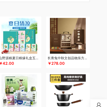
汀
车管家
厨创妈咪
超维
初方
彩虹
川崎
瓷咖什
长寿花
潮满峰
蚕花娘娘
蔡府
尼（数码类）
多采自然
滴露
大地极物
独特艾琳
大三湘
杜邦
东客集
大荒金老农
戴可思
敦煌研究院
度华
）
凤凰
富光
飞利浦（按摩/净水类）
飞亚达
孚日家纺
菲斯宝finsybo
富佑嘉（FU+）
纷刻
氛围部落
芳恩家纺
浮士德
国济堂
桂语轩
GUGE 谷格
宫廷传奇
高原宏
固本堂
山野源粮夏日粮缘礼盒五谷杂粮组合绿豆冰糖红枣清凉粥礼包
长青兔中秋文创品物东方A浮光款
￥42.00
￥278.00
瀚
湖面贵族
海尔
豪森活
皇冠
华祥苑
海信
斛生记
黄天鹅
花花公子
胡姬花
赫兰希
汉印
花西子
虎牌
瑾明礼
江中猴姑
君乐宝
佳绮利
金礼坊
洁丽雅（代理商）
久久丫
佳沃
几梦
疆果乐
米
锦华
金龙鱼（代理商）
JBL
锦知兴
金帆
席
京荟堂
今粮道
京意之选
咖世家costa