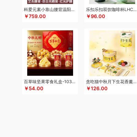
凯伦诗
凯亚仕
科朴优品KUUP
科爱元素
酷骑
科侬丹
科爱元素小靠山腰背温阳仪CI194A
乐扣乐扣双饮咖啡杯LHC4104
￥759.00
￥96.00
卡拉羊
凯诗捷
酷客者
酷彩
KEPO
嗑西西
卡宴
卡
可口可乐Coca Cola
科迈升
科洛
卡屋
陇间柒月(包销款
郎氏达
罗莱 超柔床品
乐事
恋上鸭
联想
朗赫
旅文
乐扣乐扣（小家电）
洛得兰德
乐亨
雷允上
LAMPO
龙尖斛
蜡笔小新
利格
LK
乐扣乐扣（家居/小家电）
骆驼
罗技
罗比罗丹
领臣
立白（包销款）
泸溪河桃酥
梦洁家纺
摩动
咪然
美仕达
MiKACARD
美菱
马克
米狗（MEEEGOU）
墨小客
美的 Midea
马克图布
美
百草味坚果零食礼盒-1035g（万事如意）
贪吃猫中秋月下生花香薰套装
莫德兰卡
芈瓷
觅菓
磨客
美能格Maxco
玛丽亚·古琦
￥54.00
￥126.00
纽曼Newsmy
纽曼Newmine（线上款）
纽曼Newmine
OUMETE欧美特
欧典梦娜
欧美达
欧克士/OKSJ
Only
PGG
派克
皮尔卡丹（皮具类）
璞实茶器
泉尔思
千
奇强
杞果小圣
清朴堂
启航雅居
沏一杯茶
千岛源
乾
荣事达厨具（包销款）
ROBAM老板
ROCK洛克
若生活