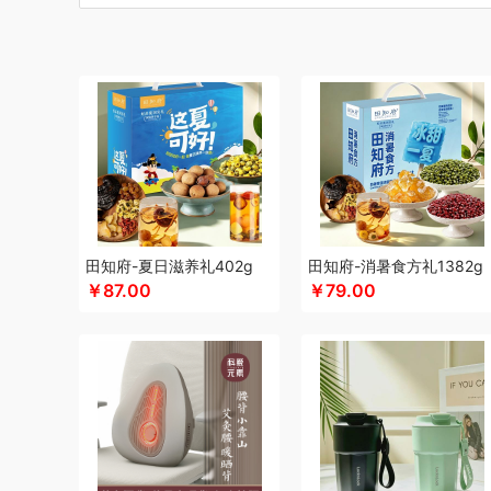
博莱克
博洋家居
倍瑞傲
北斗
倍思
巴天驽
BULL公
CMSH草莓生活
茶艺师
财滚滚
长青兔
厨邦
创维（
晨光
创维（手表类）
Cmierf Kuect （中国CKIR）
创维
德博莱
德力西
达令河谷
得一茶
德则
地球叔叔
德玛
杜邦（餐具类）
德世朗(DESLON)
邓禄普
度佰特
迪士
迪士尼（家纺类）
尔木萄
EPOT（东方韵）
EDIFIER
方然陶瓷
费雪
夫人燕窝
飞利浦（个护类）
富昌
纺王
飞利浦（厨电类）
飞利浦
飞利浦（音频类）
富安娜（
干饭饱饱熊
官栈
广州酒家（包销款）
个杯堂
故宫文
田知府-夏日滋养礼402g
田知府-消暑食方礼1382g
￥87.00
￥79.00
格米（包销款）
广州酒家
高洁丝
桂格
公爵
宫粮
固
HYUNDAI（电器类）
HYUNDAI（数码类）
汉美驰
华
HARVIE&HUDSON
黄金果农
海氏
韩国777
恒源祥
红帕55度
海天（食用油）
虹薇
环球港
徽羚羊
汇可
Jeko&Jeko
九阳
九号
践程JeoyCosy
洁玉（定制款
疆果果
家之礼
聚银家纺
JEEP
洁丽雅（包销款）
嘉唯
极鲜港
金世尊
坚果投影
嘉庆斋
吉潮瑞鲜
金号
鲸选