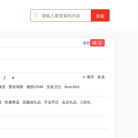
搜索
确 定
清空
展开
多选
Z
#
修堂
爱依瑞斯
傲胜OSIM
安途卫仕
AvecMoi
国者
艾瑞迪
艾博菲
澳莉维亚
爱沃可
建
防暑降温
高颜值礼品
开业乔迁
会议礼品
入职礼
ST
比顿
宝威玛
百丽安娜
伯纳德
贝师傅
品牌方）
班歌
拜灭士
宝堂马氏铺子
品
百草味（代理商）
贝洛可
八方礼
BRUNO
博洋家纺（代理商）
博洋宝贝
碧云泉