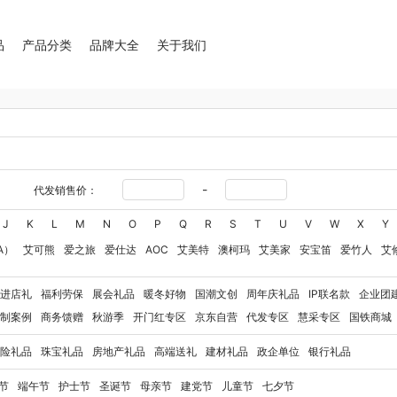
品
产品分类
品牌大全
关于我们
-
代发销售价：
J
K
L
M
N
O
P
Q
R
S
T
U
V
W
X
Y
A）
艾可熊
爱之旅
爱仕达
AOC
艾美特
澳柯玛
艾美家
安宝笛
爱竹人
艾
华
艾得锐威
Amos亚摩斯
Alluflon阿路弗仑
爱国者（移动电源）
爱润丝婷
爱
进店礼
福利劳保
展会礼品
暖冬好物
国潮文创
周年庆礼品
IP联名款
企业团
奥利贝拉
奥朴兰诗
奥克斯
安迪芒果
艾美特（代理商）
艾姆德
白猫
勃曼
BT
制案例
商务馈赠
秋游季
开门红专区
京东自营
代发专区
慧采专区
国铁商城
八马（包销款）
博牌
博朗
暴雪
不汲不迫
倍轻松
巴米樂
百草味
博洋家纺（
险礼品
珠宝礼品
房地产礼品
高端送礼
建材礼品
政企单位
银行礼品
豹牌（电器）
白大师
奔腾
Bernard Shaw 萧伯纳
博堡
保宁
北欧沃朗
白上寻
玻礼多蜜
八门虫社
北鼎
BKT
贝蒂斯
半亩川
百事食品
拜尔
bdo
保罗彼得
节
端午节
护士节
圣诞节
母亲节
建党节
儿童节
七夕节