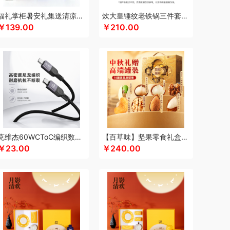
keep
康宁
可可满分
康巴赫（包销款）
福礼掌柜暑安礼集送清凉礼盒
炊大皇锤纹老铁锅三件套TZ03CW
￥139.00
￥210.00
凯洛诗
科普菲
K.S.
kaco
克莉娜
超柔床品
路悠悠
礼享时空
粒上皇
陆宝
扣乐扣（箱包杯壶）
洛克星球
立白
莱克
心
绿鼻子
乐厨贺鲤
龙的
乐养优品
绿帝
（餐具类）
罗莱
罗尔仕
岭味
礼卡通福
如意
隆福源
粮佰年
米贝丽
猫和老鼠
漫沃星系
睦一
MEPRA
MUZILI
Mamoru
思苏菲娜
美荻斯
秒秒测
慕思
萌感觉
克维杰60WCToC编织数据线黑色1MKV-CC10N
【百草味】坚果零食礼盒-1120g（凤彩瑞章）
拉
奈雪的茶
纽曼Newmine
逆夏
南方黑芝麻
￥23.00
￥240.00
斯派索
内野UCHINO
偶点OIDIRE
OOU
欧乐B
gaO
鹏程
盼盼
普沃达
品存
鹏翼
品胜
熊
七匹狼
秦唐宋
洽洽
全锦
杞里香
千禾
如水
锐珀尔
瑞幸咖啡
锐思RECCI
牛
润本（套装类）
蕊丝坊
顺然
实丰文化