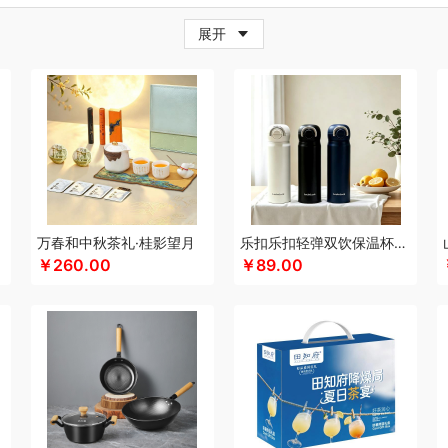
牛
超人
茶的想象
採光
炊大皇
柴火大院
藏兮
春枝漫野
橙心果匠
茶花
茶
展开
小家电）
传应
瓷语花香
茶马世家
聪鲸
川美臣
承夏文化
陈克明
CIMI西麦
（个护类）
错山
大迈
多样屋TAYOHYA
丁小宴
DGI
大嘴猴
都乐Dole
迪士
珥
得力
稻梁菽
吨吨
大嘴猴（杯壶厨具雨伞
德菲摩尔
哆啦A梦
东菱
东方沁
尼（儿童类）
德亚
黛悦
大益茶
大希地
东悦
朵彩
德芙
Debo德铂
东小燕
漫步者
ELLE
engue恩谷
EILEi
folli follie
福礼掌柜
芬神
凡士林
富光（专供款
梵沐
富昌（定制款）
法国啄木鸟
福临门
非一FETANA
富安娜
方家铺子
包销款1）
飞科
飞图乐
飞利浦新安怡
菲驰
富安娜（包销款）
福东海
斧头牌
化
共禾京品
Glasslock
姑苏渔歌
观墨
果兹
格兰大地
冠军
格沫
宫廷匠心
万春和中秋茶礼·桂影望月
乐扣乐扣轻弹双饮保温杯LHC3217
￥260.00
￥89.00
特异
歌力思
沟帮子熏鸡
古菲斯
护舒宝
呼也
瀚岳文化
海蓝之谜
皇上皇
浩
帝
HOLOHOLO
华美
花点时间
何大屋
火象
HOYO厚祐
宏太
幻响
好视力
哈尔斯
海尔（按摩类）
恒源祥（箱包）
和正
好丽友
贺瑞
海尔Haier
斛生元
心
花卉诗
海中御宴
宏石家纺
海天（调味品）
皇家粮仓
I&W
洁玉
景福莱
）
佳奥
金龙鱼（包销款）
江中食疗
君华仕
锦礼
几素
极地物种
匠心萌宠
JAHVERY
津乔
佳帮手
聚康缘
金丝莉
京润堂
集味轩
靖滋莲
洁丽雅
吉
码头
金六福吉祥
九阳（代理商）
金镶玉
极时代
洁柔
嘉禾月
聚运鑫
金满