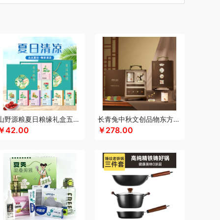
汀
车管家
厨创妈咪
超维
初方
彩虹
川崎
瓷咖什
长寿花
潮满峰
蚕花娘娘
蔡府
尼（数码类）
多采自然
滴露
大地极物
独特艾琳
大三湘
杜邦
东客集
大荒金老农
戴可思
敦煌研究院
度华
）
凤凰
富光
飞利浦（按摩/净水类）
飞亚达
孚日家纺
菲斯宝finsybo
富佑嘉（FU+）
纷刻
氛围部落
芳恩家纺
浮士德
国济堂
桂语轩
GUGE 谷格
宫廷传奇
高原宏
固本堂
山野源粮夏日粮缘礼盒五谷杂粮组合绿豆冰糖红枣清凉粥礼包
长青兔中秋文创品物东方A浮光款
￥42.00
￥278.00
瀚
湖面贵族
海尔
豪森活
皇冠
华祥苑
海信
斛生记
黄天鹅
花花公子
胡姬花
赫兰希
汉印
花西子
虎牌
瑾明礼
江中猴姑
君乐宝
佳绮利
金礼坊
洁丽雅（代理商）
久久丫
佳沃
几梦
疆果乐
米
锦华
金龙鱼（代理商）
JBL
锦知兴
金帆
席
京荟堂
今粮道
京意之选
咖世家costa