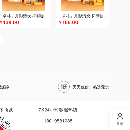
四两坨
声阔
四喜悠品
苏泊尔（代理商）
山本
泊尔
三利
蔬果园（代理商）
丝语棠
十二夏天
「卓朴」月影清欢·杯碟咖啡组
「卓朴」月影清欢·杯碟咖啡月饼组
五
诗裴丝
膳佳
睡洞
十朝创生
山生悦
￥138.00
￥166.00
（代理商）
世大家
施耐德
舒蕾（定制款）
德保罗
膳魔师（小家电）
思宜莱
水星家纺
ARREN
泰摩
田知府
唐励
泰梦
童启萌
唐惠
芳斋
威立世
丸美
外交官
万华茶林
尾桥下窑
沃隆
唯宝
万事利
沃品
威诗兰
万春和
五丰黎红
王小卤
五谷磨房
物生物
天才
小度
小黄人
小茶MINIT
喜式
先科
致服务
天天低价，畅选无忧
龙港
象力
辛和园
信科
香度
汐屹
昔马
品源
杏花楼
心相印
蓄光
象印
西屋
诺
徐福记
易威斯堡
优品尚竹
易铂
悦湘湖
序商城
7X24小时客服热线
悠米UURMI
有色
圆创
优酷投影
悠拓者
18019581085
乐雅
优铂
燕遇东方
怡莲
伊兰
遥里逊
元朗
登录
宜合道
野小兽
亦佰味
禹鸿物予
悦滋木