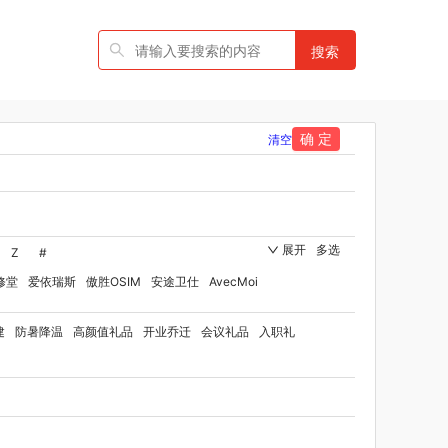
搜索
确 定
清空
展开
多选
Z
#
修堂
爱依瑞斯
傲胜OSIM
安途卫仕
AvecMoi
国者
艾瑞迪
艾博菲
澳莉维亚
爱沃可
建
防暑降温
高颜值礼品
开业乔迁
会议礼品
入职礼
ST
比顿
宝威玛
百丽安娜
伯纳德
贝师傅
品牌方）
班歌
拜灭士
宝堂马氏铺子
品
百草味（代理商）
贝洛可
八方礼
BRUNO
博洋家纺（代理商）
博洋宝贝
碧云泉