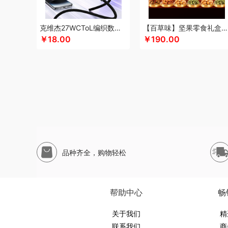
申魔
斯麦格smeg
塞外风
十足酷
松下
丝丽诺妃
思
尚烤佳
神田KANDA
闪极
睡眠博士
司崎库
思特嘉美
克维杰27WCToL编织数据线黑色1MKV-CL10N
【百草味】坚果零食礼盒-1696g（太和礼）
素言茶坊
生活元素
素觅
圣匠鲁班
舒客
三和松石
山
￥18.00
￥190.00
十月稻田
膳魔师（杯壶类）
史努比
尚明
胜源通
十八
索爱（个护类）
塞尔兰斯
塞那
圣耳
生辰钢
世家
山
途柏丽TOBERLIR
汤姆逊
拓岳
泰昌
天琴
汤臣倍健
淘艺轩
天生好果
TESIEN特斯恩
兔星星
途加
途马
T
韦尔伯特
完美日记
伍闰堂
味滋源（品牌方）
维米仕
沃莱
温仑山（电器类）
唯都
味滋源（包销款）
王大
無侘居
味滋源
皖亭
无穷
威基伍德
网易有道
WENG
品种齐全，购物轻松
新科Shinco
蟹满堂
新生代
小甘菊
喜临门
小狗（包
鲜禾鲜
鲜飨
小罐茶
修光明建盏
香畴
希么希
小霸王
西屋（风扇类）
小寻
香港小熊
西马龙
萱遇家纺
小仓
帮助中心
畅
云栖桦田
雅莉格丝
翼眠
柚家
云上布拉
姚朵朵
易路
优待
又见美物
关于我们
婴侍卫
裕道府
伊比萨
YOTTOY
伊弗
精
联系我们
商
元黍
萤石
雍双堂
伊莱克斯
亿瞬间
原初格物
姚淑先