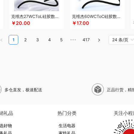
珀莱
山萃
狮峰
蔬果园
双立人
SWISS MILITARY
圣伦西尼
顺鑫鑫源
帅康
斯凯奇SKECHERS
韶音
思响
生活演异
SHERIDAN喜来登
三头鹰
苏菲
苏
克维杰27WCToL硅胶数据线黑色1MKV-CL10S
克维杰60WCToC硅胶数据线黑色1MKV-CC10S
水SANSUI
SKG
SWEGEAR+（斯维格尔）
穗格氏
赛文兔
首佩
尚陵
十月初
￥20.00
￥17.00
子作
石头
晒瑞
思薇科林
三胖蛋
宋朝
赛黄金
斯阁睿
三只松鼠
三只松鼠
野源粮
世净
索哈曼
诗丹柔
随享星巴克
思钢
苏泊尔（杯壶）
so.home
圣
1
2
3
4
5
417
24 条/页
•••
甜蜜点
TCL
Tower
TKK
贪吃猫
天蕴
特美刻
太力
听丛
田蜜日记
T.J.H
9
途雅
她妍社
途帮
UOMI
usmile笑容加
UOOPINS
VANOW范洛
VVC
五
文曲星
五拾缘
万格
唯我
无印良品
万益蓝
万仟堂
万象
温仑山VELOSAN
熊
威露士
无印良品（代理商）
微果
W&P
文石
维科
王者荣耀
WayourCare
ER/威戈
勿一
新宝SAMPO
夏普
夕多
西屋（运动户外）
西屋（冰洗类）
小
多仓直发，极速配送
正品行货，精
销款）
西莱森
夏普SHARP
星巴克
小胖爪
小画仙
雪糕大师
先锋
小天鹅
星
西屋（小家电）
星巴克（杯壶/包袋）
新秀丽
小熊（Bear）
小白熊
玺魁
锡
熊
形象派
心缘堂
新鲜生活
鲜记
新宝堂
西屋（个护类）
向物
鲜品屋
希
销礼品
热门分类
关注小程
达
燕之坊
牙博士
雅诗兰黛
云鲸
伊莎贝拉
昀品堂
云上好食光
秞夏
鱼玥
勒
选好物
元朗荣华
友望
雅鹿
优竹世家
生活电器
右心
一辈子
尹谜
俞兆林
艺色
音颜
怡
务礼品
家纺礼品
英红（包销款）
佑美
姚生记
渝情渝礼
壹礼物
雅琅晶
银小燕
雅觅
驿客