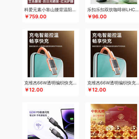
凯伦诗
凯亚仕
科朴优品KUUP
科爱元素
酷骑
科侬丹
科爱元素小靠山腰背温阳仪CI194A
乐扣乐扣双饮咖啡杯LHC4104
￥759.00
￥96.00
卡拉羊
凯诗捷
酷客者
酷彩
KEPO
嗑西西
卡宴
卡
可口可乐Coca Cola
科迈升
科洛
卡屋
陇间柒月(包销款
郎氏达
罗莱 超柔床品
乐事
恋上鸭
联想
朗赫
旅文
乐扣乐扣（小家电）
洛得兰德
乐亨
雷允上
LAMPO
龙尖斛
蜡笔小新
利格
LK
乐扣乐扣（家居/小家电）
骆驼
罗技
罗比罗丹
领臣
立白（包销款）
泸溪河桃酥
梦洁家纺
摩动
咪然
美仕达
MiKACARD
美菱
马克
米狗（MEEEGOU）
墨小客
美的 Midea
马克图布
美
克维杰66W透明编织快充线2米橙色KV-AC6A20C
克维杰66W透明编织快充线1.5米橙色KV-A
莫德兰卡
芈瓷
觅菓
磨客
美能格Maxco
玛丽亚·古琦
￥12.00
￥12.00
纽曼Newsmy
纽曼Newmine（线上款）
纽曼Newmine
OUMETE欧美特
欧典梦娜
欧美达
欧克士/OKSJ
Only
PGG
派克
皮尔卡丹（皮具类）
璞实茶器
泉尔思
千
奇强
杞果小圣
清朴堂
启航雅居
沏一杯茶
千岛源
乾
荣事达厨具（包销款）
ROBAM老板
ROCK洛克
若生活