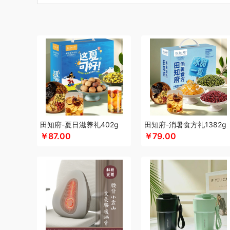
博莱克
博洋家居
倍瑞傲
北斗
倍思
巴天驽
BULL公
CMSH草莓生活
茶艺师
财滚滚
长青兔
厨邦
创维（
晨光
创维（手表类）
Cmierf Kuect （中国CKIR）
创维
德博莱
德力西
达令河谷
得一茶
德则
地球叔叔
德玛
杜邦（餐具类）
德世朗(DESLON)
邓禄普
度佰特
迪士
迪士尼（家纺类）
尔木萄
EPOT（东方韵）
EDIFIER
方然陶瓷
费雪
夫人燕窝
飞利浦（个护类）
富昌
纺王
飞利浦（厨电类）
飞利浦
飞利浦（音频类）
富安娜（
干饭饱饱熊
官栈
广州酒家（包销款）
个杯堂
故宫文
田知府-夏日滋养礼402g
田知府-消暑食方礼1382g
￥87.00
￥79.00
格米（包销款）
广州酒家
高洁丝
桂格
公爵
宫粮
固
HYUNDAI（电器类）
HYUNDAI（数码类）
汉美驰
华
HARVIE&HUDSON
黄金果农
海氏
韩国777
恒源祥
红帕55度
海天（食用油）
虹薇
环球港
徽羚羊
汇可
Jeko&Jeko
九阳
九号
践程JeoyCosy
洁玉（定制款
疆果果
家之礼
聚银家纺
JEEP
洁丽雅（包销款）
嘉唯
极鲜港
金世尊
坚果投影
嘉庆斋
吉潮瑞鲜
金号
鲸选