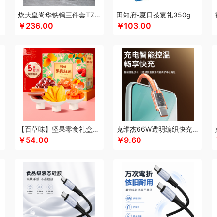
酷乐登
Kappa
康恩贝
可美瑞特
酷博
克洛特
酷龙达
康铭
康夫
咖博士
炊大皇尚华铁锅三件套TZ03SH-D
田知府-夏日茶宴礼350g
￥236.00
￥103.00
蛙
可益康
康佳
科沃斯
柯乐希
康巴赫（锅具类）
康巴赫（餐具类）
康尔馨
)
隆力奇
兰士顿
LUING BOX
连邦
乐而雅
浪莎
立家
朗思LANEX
罗莱 
行艺
丽耳
朗朗鑫空
联创
丽特斐
绿巨能
伦敦雾
乐美雅（杯壶类）
理然
乐
来伊份
蓝月亮
罗莱超柔床品
乐千厨
LG生活健康
乐视
邻鹿
立时olayks
乐
罗蒙
邻家饭香
乐的
李良济
陇间柒月
六神
徕芬
澜沧古茶
联合利华
乐美雅
龙虎
LOVO乐蜗
乐上/LEXON
利仁
凌美
loomoo乐默
乐扣乐扣
乐班
礼颂
西姆
牧高笛
momo（杯壶）
蜜丝婷
米技
迈卡罗
摩飞电器
梦百合
民间造物
立方
米妹妹
鸣盏
咪鼠
猫王收音机
唛恪
魔声
棉芽
MIDU咪依度
momo
慕
C6A15C
【百草味】坚果零食礼盒-508g（果真好运）
克维杰66W透明编织快充线1米橙色KV-AC6A10C
木之礼
摩米士
美穗吉家
MOVA
觅芳境
摩礼
名物
梦洁
摩飞个护
尼诺里
￥54.00
￥9.60
 （线下款）
诺诗曼
南方寝饰
NNB
挪客
南纬三七
旎旎贝师傅
奈雪茶院
奈
&Home
欧丽薇兰
欧锐铂
paperblanks
PANDA熊猫
片仔癀
普陀山
攀高 pan
问
清风
青锦
全棉时代
庆润
浅香（包销款）
全格
雀巢
浅香
趣游帮
敲打
耀
七西
锐致
润本（套装）
润培
瑞驰SWICKY
荣事达小电（包销款）
润心
柔刻
荣事达（品牌方）
睿嫣
荣事达
容思格
荣诚
润本
睿嫣润膏
认养一头