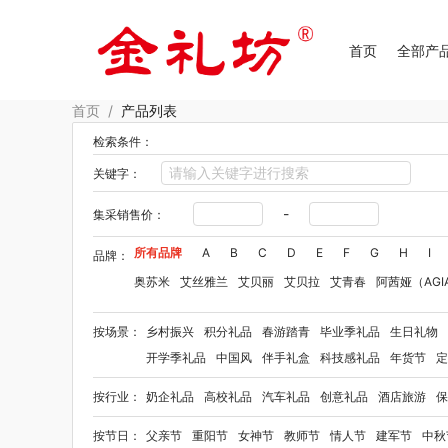
首页
全部产
首页
/
产品列表
检索条件：
关键字：
-
集采销售价：
所有品牌
A
B
C
D
E
F
G
H
I
品牌：
奥苏米
艾丝雅兰
艾贝丽
艾贝拉
艾青春
阿茜娅（AGI
Aroma Light
阿格利司
爱尔沃
艾优Apiyoo
奥妙
奥佳
按场景：
乡村振兴
积分礼品
春游踏青
毕业季礼品
生日礼物
爱华仕OIWAS
奥帝尔（包销款）
敖东
奥罗拉aurora
开学季礼品
中国风
伴手礼盒
科技感礼品
年货节
定
佰乐扣
笨笨马
半亩花田
拜格
贝弗伦
布鲁诺
卜珂
按行业：
奶企礼品
高校礼品
汽车礼品
创意礼品
酒店旅游
保
毕加索（文具类）
宝洁
百事（饮具类）
bbdd
八马
柏缇
笔下
巴赫约翰
豹牌（套装）
保卫蛋蛋
彼加曼
按节日：
父亲节
重阳节
女神节
教师节
情人节
建军节
中秋