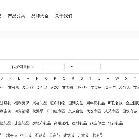
品
产品分类
品牌大全
关于我们
-
代发销售价：
J
K
L
M
N
O
P
Q
R
S
T
U
V
W
X
Y
A）
艾可熊
爱之旅
爱仕达
AOC
艾美特
澳柯玛
艾美家
安宝笛
爱竹人
艾
华
艾得锐威
Amos亚摩斯
Alluflon阿路弗仑
爱国者（移动电源）
爱润丝婷
爱
进店礼
福利劳保
展会礼品
暖冬好物
国潮文创
周年庆礼品
IP联名款
企业团
奥利贝拉
奥朴兰诗
奥克斯
安迪芒果
艾美特（代理商）
艾姆德
白猫
勃曼
BT
制案例
商务馈赠
秋游季
开门红专区
京东自营
代发专区
慧采专区
国铁商城
八马（包销款）
博牌
博朗
暴雪
不汲不迫
倍轻松
巴米樂
百草味
博洋家纺（
险礼品
珠宝礼品
房地产礼品
高端送礼
建材礼品
政企单位
银行礼品
豹牌（电器）
白大师
奔腾
Bernard Shaw 萧伯纳
博堡
保宁
北欧沃朗
白上寻
玻礼多蜜
八门虫社
北鼎
BKT
贝蒂斯
半亩川
百事食品
拜尔
bdo
保罗彼得
节
端午节
护士节
圣诞节
母亲节
建党节
儿童节
七夕节