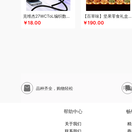
申魔
斯麦格smeg
塞外风
十足酷
松下
丝丽诺妃
思
尚烤佳
神田KANDA
闪极
睡眠博士
司崎库
思特嘉美
克维杰27WCToL编织数据线黑色1MKV-CL10N
【百草味】坚果零食礼盒-1696g（太和礼）
素言茶坊
生活元素
素觅
圣匠鲁班
舒客
三和松石
山
￥18.00
￥190.00
十月稻田
膳魔师（杯壶类）
史努比
尚明
胜源通
十八
索爱（个护类）
塞尔兰斯
塞那
圣耳
生辰钢
世家
山
途柏丽TOBERLIR
汤姆逊
拓岳
泰昌
天琴
汤臣倍健
淘艺轩
天生好果
TESIEN特斯恩
兔星星
途加
途马
T
韦尔伯特
完美日记
伍闰堂
味滋源（品牌方）
维米仕
沃莱
温仑山（电器类）
唯都
味滋源（包销款）
王大
無侘居
味滋源
皖亭
无穷
威基伍德
网易有道
WENG
品种齐全，购物轻松
新科Shinco
蟹满堂
新生代
小甘菊
喜临门
小狗（包
鲜禾鲜
鲜飨
小罐茶
修光明建盏
香畴
希么希
小霸王
西屋（风扇类）
小寻
香港小熊
西马龙
萱遇家纺
小仓
帮助中心
畅
云栖桦田
雅莉格丝
翼眠
柚家
云上布拉
姚朵朵
易路
优待
又见美物
关于我们
婴侍卫
裕道府
伊比萨
YOTTOY
伊弗
精
联系我们
商
元黍
萤石
雍双堂
伊莱克斯
亿瞬间
原初格物
姚淑先