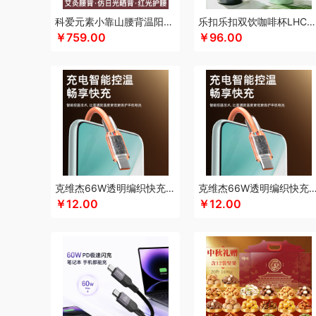
凯伦诗
凯亚仕
科朴优品KUUP
科爱元素
酷骑
科侬丹
科爱元素小靠山腰背温阳仪CI194A
乐扣乐扣双饮咖啡杯LHC4104
￥759.00
￥96.00
卡拉羊
凯诗捷
酷客者
酷彩
KEPO
嗑西西
卡宴
卡
可口可乐Coca Cola
科迈升
科洛
卡屋
陇间柒月(包销款
郎氏达
罗莱 超柔床品
乐事
恋上鸭
联想
朗赫
旅文
乐扣乐扣（小家电）
洛得兰德
乐亨
雷允上
LAMPO
龙尖斛
蜡笔小新
利格
LK
乐扣乐扣（家居/小家电）
骆驼
罗技
罗比罗丹
领臣
立白（包销款）
泸溪河桃酥
梦洁家纺
摩动
咪然
美仕达
MiKACARD
美菱
马克
米狗（MEEEGOU）
墨小客
美的 Midea
马克图布
美
克维杰66W透明编织快充线2米橙色KV-AC6A20C
克维杰66W透明编织快充线1.5米橙色KV-A
莫德兰卡
芈瓷
觅菓
磨客
美能格Maxco
玛丽亚·古琦
￥12.00
￥12.00
纽曼Newsmy
纽曼Newmine（线上款）
纽曼Newmine
OUMETE欧美特
欧典梦娜
欧美达
欧克士/OKSJ
Only
PGG
派克
皮尔卡丹（皮具类）
璞实茶器
泉尔思
千
奇强
杞果小圣
清朴堂
启航雅居
沏一杯茶
千岛源
乾
荣事达厨具（包销款）
ROBAM老板
ROCK洛克
若生活