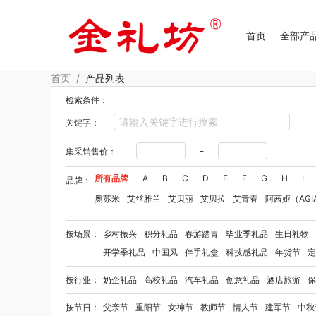
首页
全部产
首页
/
产品列表
检索条件：
关键字：
-
集采销售价：
所有品牌
A
B
C
D
E
F
G
H
I
品牌：
奥苏米
艾丝雅兰
艾贝丽
艾贝拉
艾青春
阿茜娅（AGI
Aroma Light
阿格利司
爱尔沃
艾优Apiyoo
奥妙
奥佳
按场景：
乡村振兴
积分礼品
春游踏青
毕业季礼品
生日礼物
爱华仕OIWAS
奥帝尔（包销款）
敖东
奥罗拉aurora
开学季礼品
中国风
伴手礼盒
科技感礼品
年货节
定
佰乐扣
笨笨马
半亩花田
拜格
贝弗伦
布鲁诺
卜珂
按行业：
奶企礼品
高校礼品
汽车礼品
创意礼品
酒店旅游
保
毕加索（文具类）
宝洁
百事（饮具类）
bbdd
八马
柏缇
笔下
巴赫约翰
豹牌（套装）
保卫蛋蛋
彼加曼
按节日：
父亲节
重阳节
女神节
教师节
情人节
建军节
中秋