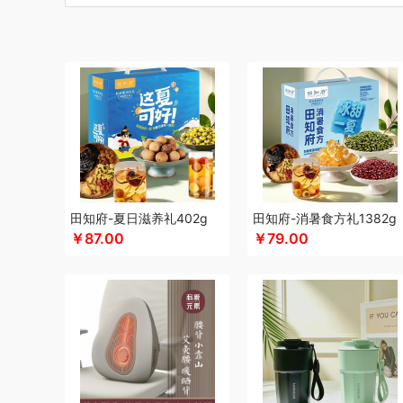
博莱克
博洋家居
倍瑞傲
北斗
倍思
巴天驽
BULL公
CMSH草莓生活
茶艺师
财滚滚
长青兔
厨邦
创维（
晨光
创维（手表类）
Cmierf Kuect （中国CKIR）
创维
德博莱
德力西
达令河谷
得一茶
德则
地球叔叔
德玛
杜邦（餐具类）
德世朗(DESLON)
邓禄普
度佰特
迪士
迪士尼（家纺类）
尔木萄
EPOT（东方韵）
EDIFIER
方然陶瓷
费雪
夫人燕窝
飞利浦（个护类）
富昌
纺王
飞利浦（厨电类）
飞利浦
飞利浦（音频类）
富安娜（
干饭饱饱熊
官栈
广州酒家（包销款）
个杯堂
故宫文
田知府-夏日滋养礼402g
田知府-消暑食方礼1382g
￥87.00
￥79.00
格米（包销款）
广州酒家
高洁丝
桂格
公爵
宫粮
固
HYUNDAI（电器类）
HYUNDAI（数码类）
汉美驰
华
HARVIE&HUDSON
黄金果农
海氏
韩国777
恒源祥
红帕55度
海天（食用油）
虹薇
环球港
徽羚羊
汇可
Jeko&Jeko
九阳
九号
践程JeoyCosy
洁玉（定制款
疆果果
家之礼
聚银家纺
JEEP
洁丽雅（包销款）
嘉唯
极鲜港
金世尊
坚果投影
嘉庆斋
吉潮瑞鲜
金号
鲸选