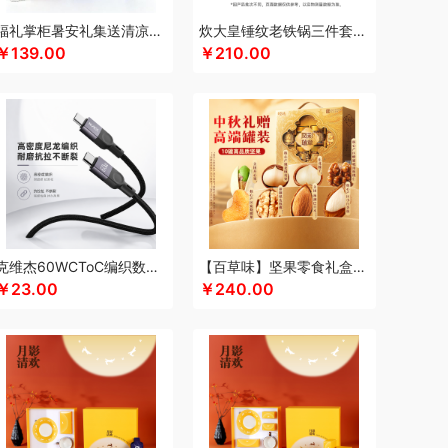
keep
康宁
可可满分
康巴赫（包销款）
福礼掌柜暑安礼集送清凉礼盒
炊大皇锤纹老铁锅三件套TZ03CW
￥139.00
￥210.00
凯洛诗
科普菲
K.S.
kaco
克莉娜
超柔床品
路悠悠
礼享时空
粒上皇
陆宝
扣乐扣（箱包杯壶）
洛克星球
立白
莱克
心
绿鼻子
乐厨贺鲤
龙的
乐养优品
绿帝
（餐具类）
罗莱
罗尔仕
岭味
礼卡通福
如意
隆福源
粮佰年
米贝丽
猫和老鼠
漫沃星系
睦一
MEPRA
MUZILI
Mamoru
思苏菲娜
美荻斯
秒秒测
慕思
萌感觉
克维杰60WCToC编织数据线黑色1MKV-CC10N
【百草味】坚果零食礼盒-1120g（凤彩瑞章）
拉
奈雪的茶
纽曼Newmine
逆夏
南方黑芝麻
￥23.00
￥240.00
斯派索
内野UCHINO
偶点OIDIRE
OOU
欧乐B
gaO
鹏程
盼盼
普沃达
品存
鹏翼
品胜
熊
七匹狼
秦唐宋
洽洽
全锦
杞里香
千禾
如水
锐珀尔
瑞幸咖啡
锐思RECCI
牛
润本（套装类）
蕊丝坊
顺然
实丰文化