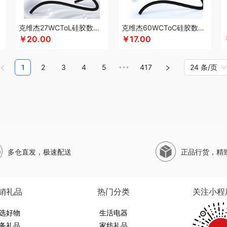
珀莱
山萃
狮峰
蔬果园
双立人
SWISS MILITARY
圣伦西尼
顺鑫鑫源
帅康
斯凯奇SKECHERS
韶音
思响
生活演异
SHERIDAN喜来登
三头鹰
苏菲
苏
克维杰27WCToL硅胶数据线黑色1MKV-CL10S
克维杰60WCToC硅胶数据线黑色1MKV-CC10S
水SANSUI
SKG
SWEGEAR+（斯维格尔）
穗格氏
赛文兔
首佩
尚陵
十月初
￥20.00
￥17.00
子作
石头
晒瑞
思薇科林
三胖蛋
宋朝
赛黄金
斯阁睿
三只松鼠
三只松鼠
野源粮
世净
索哈曼
诗丹柔
随享星巴克
思钢
苏泊尔（杯壶）
so.home
圣
1
2
3
4
5
417
24 条/页
•••
甜蜜点
TCL
Tower
TKK
贪吃猫
天蕴
特美刻
太力
听丛
田蜜日记
T.J.H
9
途雅
她妍社
途帮
UOMI
usmile笑容加
UOOPINS
VANOW范洛
VVC
五
文曲星
五拾缘
万格
唯我
无印良品
万益蓝
万仟堂
万象
温仑山VELOSAN
熊
威露士
无印良品（代理商）
微果
W&P
文石
维科
王者荣耀
WayourCare
ER/威戈
勿一
新宝SAMPO
夏普
夕多
西屋（运动户外）
西屋（冰洗类）
小
多仓直发，极速配送
正品行货，精
销款）
西莱森
夏普SHARP
星巴克
小胖爪
小画仙
雪糕大师
先锋
小天鹅
星
西屋（小家电）
星巴克（杯壶/包袋）
新秀丽
小熊（Bear）
小白熊
玺魁
锡
熊
形象派
心缘堂
新鲜生活
鲜记
新宝堂
西屋（个护类）
向物
鲜品屋
希
销礼品
热门分类
关注小程
达
燕之坊
牙博士
雅诗兰黛
云鲸
伊莎贝拉
昀品堂
云上好食光
秞夏
鱼玥
勒
选好物
元朗荣华
友望
雅鹿
优竹世家
生活电器
右心
一辈子
尹谜
俞兆林
艺色
音颜
怡
务礼品
家纺礼品
英红（包销款）
佑美
姚生记
渝情渝礼
壹礼物
雅琅晶
银小燕
雅觅
驿客