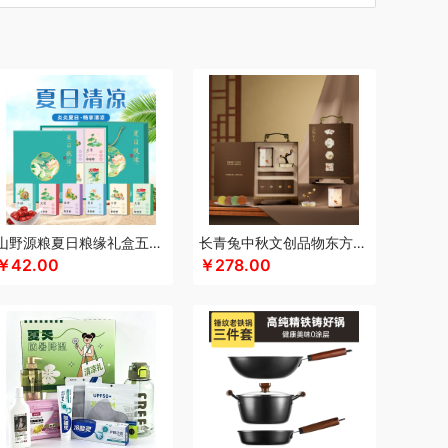
汀
车管家
厨创妈咪
超维
初方
彩虹
川崎
瓷咖什
长寿花
潮满峰
蚕花娘娘
蔡府
尼（数码类）
多采自然
滴露
大地极物
独特艾琳
大三湘
杜邦
东客集
大荒金老农
戴可思
敦煌研究院
度华
）
凤凰
富光
飞利浦（按摩/净水类）
飞亚达
孚日家纺
菲斯宝finsybo
富佑嘉（FU+）
纷刻
氛围部落
芳恩家纺
浮士德
国济堂
桂语轩
GUGE 谷格
宫廷传奇
高原宏
固本堂
山野源粮夏日粮缘礼盒五谷杂粮组合绿豆冰糖红枣清凉粥礼包
长青兔中秋文创品物东方A浮光款
￥42.00
￥278.00
瀚
湖面贵族
海尔
豪森活
皇冠
华祥苑
海信
斛生记
黄天鹅
花花公子
胡姬花
赫兰希
汉印
花西子
虎牌
瑾明礼
江中猴姑
君乐宝
佳绮利
金礼坊
洁丽雅（代理商）
久久丫
佳沃
几梦
疆果乐
米
锦华
金龙鱼（代理商）
JBL
锦知兴
金帆
席
京荟堂
今粮道
京意之选
咖世家costa