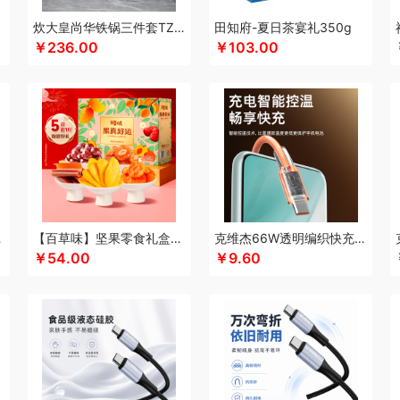
酷乐登
Kappa
康恩贝
可美瑞特
酷博
克洛特
酷龙达
康铭
康夫
咖博士
炊大皇尚华铁锅三件套TZ03SH-D
田知府-夏日茶宴礼350g
￥236.00
￥103.00
蛙
可益康
康佳
科沃斯
柯乐希
康巴赫（锅具类）
康巴赫（餐具类）
康尔馨
)
隆力奇
兰士顿
LUING BOX
连邦
乐而雅
浪莎
立家
朗思LANEX
罗莱 
行艺
丽耳
朗朗鑫空
联创
丽特斐
绿巨能
伦敦雾
乐美雅（杯壶类）
理然
乐
来伊份
蓝月亮
罗莱超柔床品
乐千厨
LG生活健康
乐视
邻鹿
立时olayks
乐
罗蒙
邻家饭香
乐的
李良济
陇间柒月
六神
徕芬
澜沧古茶
联合利华
乐美雅
龙虎
LOVO乐蜗
乐上/LEXON
利仁
凌美
loomoo乐默
乐扣乐扣
乐班
礼颂
西姆
牧高笛
momo（杯壶）
蜜丝婷
米技
迈卡罗
摩飞电器
梦百合
民间造物
立方
米妹妹
鸣盏
咪鼠
猫王收音机
唛恪
魔声
棉芽
MIDU咪依度
momo
慕
C6A15C
【百草味】坚果零食礼盒-508g（果真好运）
克维杰66W透明编织快充线1米橙色KV-AC6A10C
木之礼
摩米士
美穗吉家
MOVA
觅芳境
摩礼
名物
梦洁
摩飞个护
尼诺里
￥54.00
￥9.60
 （线下款）
诺诗曼
南方寝饰
NNB
挪客
南纬三七
旎旎贝师傅
奈雪茶院
奈
&Home
欧丽薇兰
欧锐铂
paperblanks
PANDA熊猫
片仔癀
普陀山
攀高 pan
问
清风
青锦
全棉时代
庆润
浅香（包销款）
全格
雀巢
浅香
趣游帮
敲打
耀
七西
锐致
润本（套装）
润培
瑞驰SWICKY
荣事达小电（包销款）
润心
柔刻
荣事达（品牌方）
睿嫣
荣事达
容思格
荣诚
润本
睿嫣润膏
认养一头