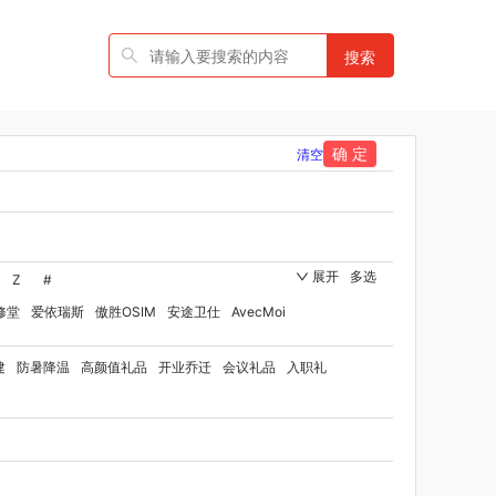
搜索
确 定
清空
展开
多选
Z
#
修堂
爱依瑞斯
傲胜OSIM
安途卫仕
AvecMoi
国者
艾瑞迪
艾博菲
澳莉维亚
爱沃可
建
防暑降温
高颜值礼品
开业乔迁
会议礼品
入职礼
ST
比顿
宝威玛
百丽安娜
伯纳德
贝师傅
品牌方）
班歌
拜灭士
宝堂马氏铺子
品
百草味（代理商）
贝洛可
八方礼
BRUNO
博洋家纺（代理商）
博洋宝贝
碧云泉