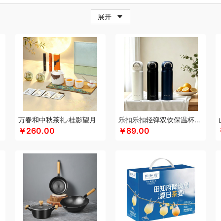
牛
超人
茶的想象
採光
炊大皇
柴火大院
藏兮
春枝漫野
橙心果匠
茶花
茶
展开
小家电）
传应
瓷语花香
茶马世家
聪鲸
川美臣
承夏文化
陈克明
CIMI西麦
（个护类）
错山
大迈
多样屋TAYOHYA
丁小宴
DGI
大嘴猴
都乐Dole
迪士
珥
得力
稻梁菽
吨吨
大嘴猴（杯壶厨具雨伞
德菲摩尔
哆啦A梦
东菱
东方沁
尼（儿童类）
德亚
黛悦
大益茶
大希地
东悦
朵彩
德芙
Debo德铂
东小燕
漫步者
ELLE
engue恩谷
EILEi
folli follie
福礼掌柜
芬神
凡士林
富光（专供款
梵沐
富昌（定制款）
法国啄木鸟
福临门
非一FETANA
富安娜
方家铺子
包销款1）
飞科
飞图乐
飞利浦新安怡
菲驰
富安娜（包销款）
福东海
斧头牌
化
共禾京品
Glasslock
姑苏渔歌
观墨
果兹
格兰大地
冠军
格沫
宫廷匠心
万春和中秋茶礼·桂影望月
乐扣乐扣轻弹双饮保温杯LHC3217
￥260.00
￥89.00
特异
歌力思
沟帮子熏鸡
古菲斯
护舒宝
呼也
瀚岳文化
海蓝之谜
皇上皇
浩
帝
HOLOHOLO
华美
花点时间
何大屋
火象
HOYO厚祐
宏太
幻响
好视力
哈尔斯
海尔（按摩类）
恒源祥（箱包）
和正
好丽友
贺瑞
海尔Haier
斛生元
心
花卉诗
海中御宴
宏石家纺
海天（调味品）
皇家粮仓
I&W
洁玉
景福莱
）
佳奥
金龙鱼（包销款）
江中食疗
君华仕
锦礼
几素
极地物种
匠心萌宠
JAHVERY
津乔
佳帮手
聚康缘
金丝莉
京润堂
集味轩
靖滋莲
洁丽雅
吉
码头
金六福吉祥
九阳（代理商）
金镶玉
极时代
洁柔
嘉禾月
聚运鑫
金满