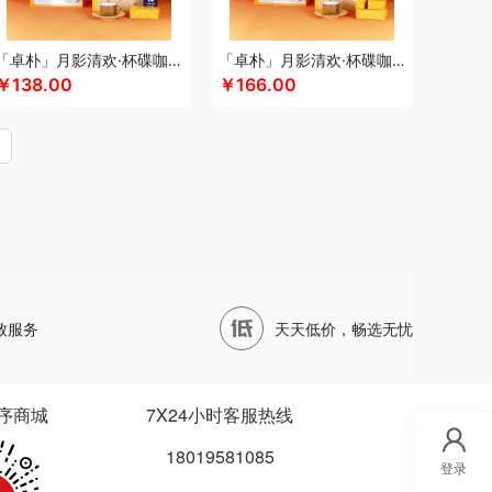
四两坨
声阔
四喜悠品
苏泊尔（代理商）
山本
泊尔
三利
蔬果园（代理商）
丝语棠
十二夏天
「卓朴」月影清欢·杯碟咖啡组
「卓朴」月影清欢·杯碟咖啡月饼组
五
诗裴丝
膳佳
睡洞
十朝创生
山生悦
￥138.00
￥166.00
（代理商）
世大家
施耐德
舒蕾（定制款）
德保罗
膳魔师（小家电）
思宜莱
水星家纺
ARREN
泰摩
田知府
唐励
泰梦
童启萌
唐惠
芳斋
威立世
丸美
外交官
万华茶林
尾桥下窑
沃隆
唯宝
万事利
沃品
威诗兰
万春和
五丰黎红
王小卤
五谷磨房
物生物
天才
小度
小黄人
小茶MINIT
喜式
先科
致服务
天天低价，畅选无忧
龙港
象力
辛和园
信科
香度
汐屹
昔马
品源
杏花楼
心相印
蓄光
象印
西屋
诺
徐福记
易威斯堡
优品尚竹
易铂
悦湘湖
序商城
7X24小时客服热线
悠米UURMI
有色
圆创
优酷投影
悠拓者
18019581085
乐雅
优铂
燕遇东方
怡莲
伊兰
遥里逊
元朗
登录
宜合道
野小兽
亦佰味
禹鸿物予
悦滋木