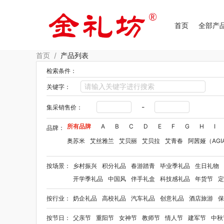
首页
全部产
首页
/
产品列表
检索条件：
关键字：
-
集采销售价：
所有品牌
A
B
C
D
E
F
G
H
I
品牌：
奥苏米
艾丝雅兰
艾贝丽
艾贝拉
艾青春
阿茜娅（AGI
Aroma Light
阿格利司
爱尔沃
艾优Apiyoo
奥妙
奥佳
按场景：
乡村振兴
积分礼品
春游踏青
毕业季礼品
生日礼物
爱华仕OIWAS
奥帝尔（包销款）
敖东
奥罗拉aurora
开学季礼品
中国风
伴手礼盒
科技感礼品
年货节
定
拜格
笨笨马
半亩花田
佰乐扣
布鲁诺
贝弗伦
卜珂
按行业：
奶企礼品
高校礼品
汽车礼品
创意礼品
酒店旅游
保
毕加索（文具类）
宝洁
百事（饮具类）
bbdd
八马
柏缇
笔下
巴赫约翰
豹牌（套装）
保卫蛋蛋
彼加曼
按节日：
父亲节
重阳节
女神节
教师节
情人节
建军节
中秋