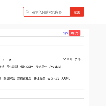
搜索
确 定
清空
展开
多选
Z
#
修堂
爱依瑞斯
傲胜OSIM
安途卫仕
AvecMoi
国者
艾瑞迪
艾博菲
澳莉维亚
爱沃可
建
防暑降温
高颜值礼品
开业乔迁
会议礼品
入职礼
ST
比顿
宝威玛
百丽安娜
伯纳德
贝师傅
洋家纺（品牌方）
班歌
宝堂马氏铺子
品
百草味（代理商）
贝洛可
八方礼
BRUNO
博洋家纺（代理商）
博洋宝贝
碧云泉