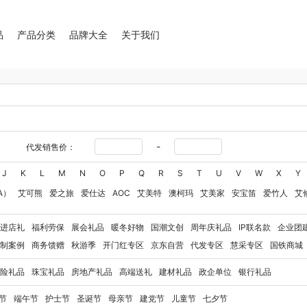
品
产品分类
品牌大全
关于我们
-
代发销售价：
J
K
L
M
N
O
P
Q
R
S
T
U
V
W
X
Y
A）
艾可熊
爱之旅
爱仕达
AOC
艾美特
澳柯玛
艾美家
安宝笛
爱竹人
艾
华
艾得锐威
Amos亚摩斯
Alluflon阿路弗仑
爱国者（移动电源）
爱润丝婷
爱
进店礼
福利劳保
展会礼品
暖冬好物
国潮文创
周年庆礼品
IP联名款
企业团
奥利贝拉
奥朴兰诗
奥克斯
安迪芒果
艾美特（代理商）
艾姆德
白猫
勃曼
BT
制案例
商务馈赠
秋游季
开门红专区
京东自营
代发专区
慧采专区
国铁商城
八马（包销款）
博牌
博朗
暴雪
不汲不迫
倍轻松
巴米樂
百草味
拜灭士
博
险礼品
珠宝礼品
房地产礼品
高端送礼
建材礼品
政企单位
银行礼品
豹牌（电器）
白大师
奔腾
Bernard Shaw 萧伯纳
博堡
保宁
北欧沃朗
白上寻
玻礼多蜜
八门虫社
北鼎
BKT
贝蒂斯
半亩川
百事食品
拜尔
bdo
保罗彼得
节
端午节
护士节
圣诞节
母亲节
建党节
儿童节
七夕节