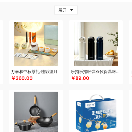
牛
超人
茶的想象
採光
柴火大院
藏兮
春枝漫野
炊大皇
橙心果匠
茶花
茶
展开
小家电）
传应
瓷语花香
茶马世家
聪鲸
川美臣
承夏文化
陈克明
CIMI西麦
（个护类）
错山
大迈
多样屋TAYOHYA
丁小宴
DGI
都乐Dole
大嘴猴
多采
珥
得力
大嘴猴（杯壶厨具雨伞
稻梁菽
吨吨
德菲摩尔
哆啦A梦
东菱
东方沁
（餐具类）
黛悦
大益茶
大希地
东悦
朵彩
东小燕
德芙
大荒金老农
戴可
IFIER漫步者
engue恩谷
EILEi
福礼掌柜
芬神
凡士林
凤凰
富光（专供款）
王
梵沐
法国啄木鸟
富昌（定制款）
福临门
非一FETANA
富安娜
孚日家纺
包销款1）
纷刻
飞科
飞图乐
飞利浦新安怡
菲驰
富安娜（包销款）
福东海
化
共禾京品
Glasslock
姑苏渔歌
观墨
果兹
冠军
格兰大地
格沫
宫廷匠心
万春和中秋茶礼·桂影望月
乐扣乐扣轻弹双饮保温杯LHC3217
￥260.00
￥89.00
特异
沟帮子熏鸡
歌力思
古菲斯
护舒宝
皇冠
呼也
瀚岳文化
海蓝之谜
皇上
AI（电器类）
花点时间
HOLOHOLO
华美
宏太
HOYO厚祐
何大屋
火象
好
类）
恒源祥（箱包）
和正
好丽友
哈尔斯
贺瑞
海尔Haier
斛生元
花花公子
心
花卉诗
海中御宴
皇家粮仓
海天（调味品）
宏石家纺
I&W
景福莱
洁玉
y
佳奥
君华仕
金龙鱼（包销款）
江中食疗
锦礼
佳沃
洁丽雅（代理商）
几
佳帮手
疆果乐
疆果果
聚康缘
金丝莉
津乔
京润堂
集味轩
靖滋莲
洁丽雅
鲸选码头
金镶玉
九阳（代理商）
金六福吉祥
洁柔
嘉禾月
聚运鑫
金满席