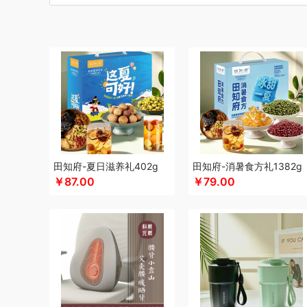
博莱克
博洋家居
倍瑞傲
北斗
倍思
巴天驽
BULL公
CMSH草莓生活
财滚滚
长青兔
茶艺师
厨邦
创维（
晨光
创维（手表类）
Cmierf Kuect （中国CKIR）
创维
达令河谷
德博莱
德力西
德则
地球叔叔
得一茶
德玛
迪士尼（儿童类）
德亚
德世朗(DESLON)
邓禄普
杜邦
迪士尼（家纺类）
尔木萄
EPOT（东方韵）
ELLE
ED
folli follie
费雪
夫人燕窝
飞利浦（个护类）
富昌
纺
飞利浦（厨电类）
飞利浦
飞利浦（音频类）
富安娜（
干饭饱饱熊
官栈
广州酒家（包销款）
个杯堂
故宫文
田知府-夏日滋养礼402g
田知府-消暑食方礼1382g
￥87.00
￥79.00
格米（包销款）
广州酒家
桂格
高洁丝
宫粮
公爵
固
HYUNDAI（数码类）
汉美驰
华帝
黄金果农
HYUND
HARVIE&HUDSON
海氏
韩国777
恒源祥
海尔（按摩
海天（食用油）
红帕55度
虹薇
环球港
徽羚羊
汇可
Jeko&Jeko
洁玉（定制款）
九号
九阳
践程JeoyCos
家之礼
几梦
洁丽雅（包销款）
JEEP
嘉唯JAHVERY
金帆
极鲜港
金世尊
坚果投影
嘉庆斋
吉潮瑞鲜
金号