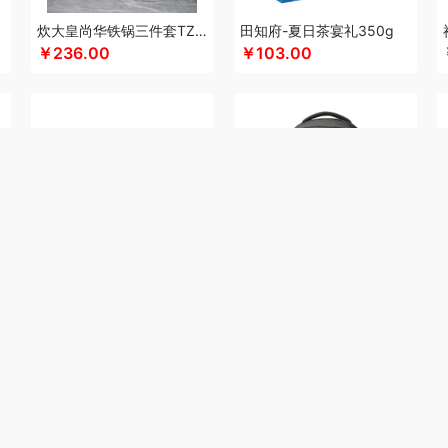
科侬丹
酷乐登
康恩贝
Kappa
可美瑞特
酷博
克洛特
酷龙达
康铭
咖博士
k
炊大皇尚华铁锅三件套TZ03SH-D
田知府-夏日茶宴礼350g
￥236.00
￥103.00
佳
可益康
科沃斯
柯乐希
康巴赫（锅具类）
卡宴
康巴赫（餐具类）
康尔馨
)
浪莎
隆力奇
兰士顿
LUING BOX
连邦
乐而雅
立家
粒上皇
朗思LANEX
空
旅文行艺
丽耳
联创
丽特斐
绿巨能
LAMPO
洛克星球
立白
莱克
乐扣乐
来伊份
罗莱超柔床品
乐千厨
LG生活健康
乐视
立时olayks
乐心
绿鼻子
乐
家饭香
乐的
李良济
陇间柒月
六神
徕芬
澜沧古茶
邻鹿
联合利华
乐美雅（
LOVO乐蜗
乐上/LEXON
乐扣乐扣
凌美
利仁
loomoo乐默
乐班
礼颂如意
马克西姆
牧高笛
蜜丝婷
米技
迈卡罗
摩飞电器
梦百合
米狗（MEEEGOU）
猫王收音机
唛恪
鸣盏
咪鼠
魔声
棉芽
momo
MIDU咪依度
慕思苏菲娜
salaxene圣伦西尼投影仪CP100
新秀丽双肩包NU4*09006
觅芳境
MOVA
摩礼
美穗吉家
名物
梦洁
摩飞个护
尼诺里拉
纽曼Newmine
￥1169.00
￥490.00
诗曼
奈雪的茶
南方寝饰
NNB
挪客
南纬三七
旎旎贝师傅
奈雪茶院
奈斯派
&Home
欧丽薇兰
欧锐铂
paperblanks
PANDA熊猫
片仔癀
普陀山
皮尔卡丹
茶器
泉尔思
千问
清风
青锦
全棉时代
庆润
浅香（包销款）
全格
雀巢
浅
沏一杯茶
清怡
千岛源
七西
乾耀
锐致
润本（套装）
润培
瑞驰SWICKY
荣
老板
ROCK洛克
若生活
柔刻
荣事达（品牌方）
睿嫣
容思格
荣事达
荣诚
润