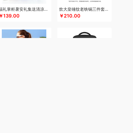
eep
康夫
康宁
可可满分
康巴赫（包销款）
福礼掌柜暑安礼集送清凉礼盒
炊大皇锤纹老铁锅三件套TZ03CW
￥139.00
￥210.00
科普菲
凯洛诗
K.S.
kaco
克莉娜
罗莱 超柔床品
路悠悠
礼享时空
郎氏达
扣（小家电）
乐美雅（杯壶类）
理然
伦敦雾
厨贺鲤
龙的
乐养优品
绿帝
龙尖斛
餐具类）
罗莱
罗尔仕
岭味
骆驼
礼卡通福
隆福源
粮佰年
米贝丽
猫和老鼠
梦洁家纺
民间造物
漫沃星系
睦一
MEPRA
MUZILI
美荻斯
秒秒测
慕思
萌感觉
莫德兰卡
芈瓷
新秀丽双肩包BP2*09002
新秀丽双肩包NU4*09012
逆夏
南方黑芝麻
纽曼Newsmy
￥315.00
￥416.00
索
内野UCHINO
偶点OIDIRE
OOU
欧乐B
（家纺类）
攀高 pangaO
鹏程
盼盼
普沃达
香
趣游帮
敲打熊
七匹狼
秦唐宋
洽洽
事达小电（包销款）
锐珀尔
润心
如水
本
睿嫣润膏
润本（套装类）
认养一头牛