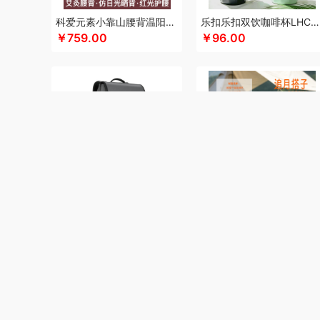
咖世家costa
凯亚仕
科朴优品KUUP
科爱元素
酷骑
科爱元素小靠山腰背温阳仪CI194A
乐扣乐扣双饮咖啡杯LHC4104
￥759.00
￥96.00
卡拉羊
凯诗捷
酷客者
酷彩
卡蛙
KEPO
嗑西西
康
可口可乐Coca Cola
科迈升
科洛
卡屋
陇间柒月(包销款
陆宝
罗莱 超柔床品
恋上鸭
联想
乐事
朗赫
朗朗鑫
洛得兰德
乐扣乐扣（箱包杯壶）
蓝月亮
乐亨
雷允上
蜡笔小新
利格
乐扣乐扣（家居/小家电）
罗蒙
LK
邻
罗技
罗比罗丹
领臣
立白（包销款）
泸溪河桃酥
龙虎
摩动
咪然
美仕达
MiKACARD
momo（杯壶）
美菱
Mamoru
墨小客
美的 Midea
马克图布
美立方
米妹妹
新秀丽双肩包TR1*04029
青锦敦煌三兔马克杯中秋礼盒腰靠遮阳帽实用中秋送礼套装
觅菓
磨客
玛丽亚·古琦
木之礼
美能格Maxco
摩米士
￥710.00
￥218.00
纽曼Newmine（线上款）
纽曼Newmine （线下款）
诺
OUMETE欧美特
欧典梦娜
欧美达
欧克士/OKSJ
Only
品存
鹏翼
PGG
品胜
派克
皮尔卡丹（皮具类）
璞实
全锦
杞里香
千禾
奇强
杞果小圣
清朴堂
启航雅居
瑞幸咖啡
锐思RECCI
荣事达厨具（包销款）
ROBAM