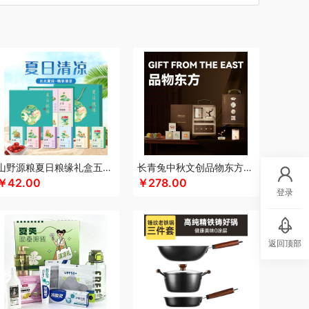
汀
车管家
厨创妈咪
超维
初方
彩虹
长寿花
川崎
瓷咖什
潮满峰
蚕花娘娘
蔡府
自然
迪士尼（数码类）
滴露
大地极物
独特艾琳
大三湘
杜邦
东客集
度佰特
思
Debo德铂
敦煌研究院
度华
飞利浦（按摩/净水类）
富光
飞亚达
方然陶瓷
方家铺子
菲斯宝finsybo
富佑嘉（FU+）
斧头牌
氛围部落
浮士德
芳恩家纺
国济堂
桂语轩
GUGE 谷格
宫廷传奇
高原宏
固本堂
山野源粮夏日粮缘礼盒五谷杂粮组合绿豆冰糖红枣清凉粥礼包
长青兔中秋文创品物东方A浮光款
￥42.00
￥278.00
皇
湖面贵族
浩瀚
海尔
豪森活
登录
视力
华祥苑
幻响
海信
斛生记
黄天鹅
胡姬花
花西子
汉印
赫兰希
虎牌
返回顶部
瑾明礼
江中猴姑
君乐宝
佳绮利
金礼坊
素
极地物种
匠心萌宠
久久丫
聚银家纺
吉米
锦华
金龙鱼（代理商）
JBL
锦知兴
京荟堂
今粮道
京意之选
极时代
凯伦诗