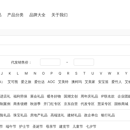
品
产品分类
品牌大全
关于我们
-
代发销售价：
J
K
L
M
N
O
P
Q
R
S
T
U
V
W
X
Y
A）
艾可熊
爱之旅
爱仕达
AOC
艾美特
澳柯玛
艾美家
安宝笛
爱竹人
艾
华
艾得锐威
Amos亚摩斯
Alluflon阿路弗仑
爱国者（移动电源）
爱润丝婷
爱
进店礼
福利劳保
展会礼品
暖冬好物
国潮文创
周年庆礼品
IP联名款
企业团
奥利贝拉
奥朴兰诗
奥克斯
安迪芒果
艾美特（代理商）
艾姆德
白猫
勃曼
BT
制案例
商务馈赠
秋游季
开门红专区
京东自营
代发专区
慧采专区
国铁商城
八马（包销款）
博牌
博朗
暴雪
不汲不迫
倍轻松
巴米樂
百草味
拜灭士
博
险礼品
珠宝礼品
房地产礼品
高端送礼
建材礼品
政企单位
银行礼品
豹牌（电器）
白大师
奔腾
Bernard Shaw 萧伯纳
博堡
保宁
北欧沃朗
白上寻
玻礼多蜜
八门虫社
北鼎
BKT
贝蒂斯
半亩川
百事食品
拜尔
bdo
保罗彼得
节
端午节
护士节
圣诞节
母亲节
建党节
儿童节
七夕节