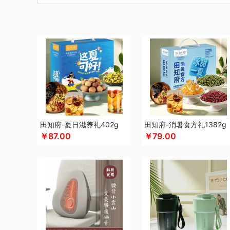
博莱克
博洋家居
倍瑞傲
北斗
倍思
巴天驽
BULL公
CMSH草莓生活
财滚滚
长青兔
茶艺师
厨邦
创维（
晨光
创维（手表类）
Cmierf Kuect （中国CKIR）
创维
达令河谷
德博莱
德力西
德则
地球叔叔
得一茶
德玛
迪士尼（儿童类）
德亚
德世朗(DESLON)
邓禄普
杜邦
迪士尼（家纺类）
尔木萄
EPOT（东方韵）
ELLE
ED
folli follie
费雪
夫人燕窝
飞利浦（个护类）
富昌
纺
飞利浦（厨电类）
飞利浦
飞利浦（音频类）
富安娜（
干饭饱饱熊
官栈
广州酒家（包销款）
个杯堂
故宫文
田知府-夏日滋养礼402g
田知府-消暑食方礼1382g
￥87.00
￥79.00
格米（包销款）
广州酒家
桂格
高洁丝
宫粮
公爵
固
HYUNDAI（数码类）
汉美驰
华帝
黄金果农
HYUND
HARVIE&HUDSON
海氏
韩国777
恒源祥
海尔（按摩
海天（食用油）
红帕55度
虹薇
环球港
徽羚羊
汇可
Jeko&Jeko
洁玉（定制款）
九号
九阳
践程JeoyCos
家之礼
几梦
洁丽雅（包销款）
JEEP
嘉唯JAHVERY
金帆
极鲜港
金世尊
坚果投影
嘉庆斋
吉潮瑞鲜
金号