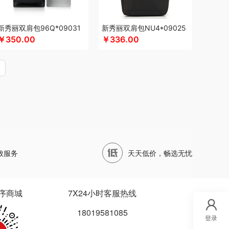
蔬果园
顺鑫鑫源
帅康
四两坨
声阔
四喜悠品
活演异
苏菲
三头鹰
苏泊尔
蔬果园（代理商）
新秀丽双肩包96Q*09031
新秀丽双肩包NU4*09025
文兔
首佩
尚陵
十月初五
诗裴丝
睡洞
膳佳
￥350.00
￥336.00
松鼠
三只松鼠（代理商）
世大家
随享星巴克
圣德保罗
so.home
思宜莱
太力
听丛
田蜜日记
泰摩
T.J.HARREN
UOOPINS
VANOW范洛
VVC
五芳斋
威立世
温仑山VELOSAN
尾桥下窑
万象
沃隆
唯宝
e
无印良品（代理商）
万春和
五丰黎红
夕多
西屋（运动户外）
小天才
小黄人
致服务
天天低价，畅选无忧
大师
小甘菊
小天鹅
先锋
星龙港
象力
小熊（Bear）
玺魁
小白熊
杏花楼
锡品源
护类）
向物
鲜品屋
希诺
徐福记
易威斯堡
序商城
7X24小时客服热线
昀品堂
秞夏
云上好食光
鱼玥
悠米UURMI
18019581085
尹谜
俞兆林
艺色
怡乐雅
音颜
优铂
登录
小燕
雅觅
驿客
宜合道
野小兽
亦佰味