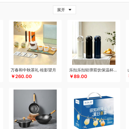
牛
超人
茶的想象
採光
柴火大院
藏兮
春枝漫野
炊大皇
橙心果匠
茶花
茶
展开
小家电）
传应
瓷语花香
茶马世家
聪鲸
川美臣
承夏文化
陈克明
CIMI西麦
（个护类）
错山
大迈
多样屋TAYOHYA
丁小宴
DGI
都乐Dole
大嘴猴
多采
珥
得力
大嘴猴（杯壶厨具雨伞
稻梁菽
吨吨
德菲摩尔
哆啦A梦
东菱
东方沁
（餐具类）
黛悦
大益茶
大希地
东悦
朵彩
东小燕
德芙
大荒金老农
戴可
IFIER漫步者
engue恩谷
EILEi
福礼掌柜
芬神
凡士林
凤凰
富光（专供款）
王
梵沐
法国啄木鸟
富昌（定制款）
福临门
非一FETANA
富安娜
孚日家纺
包销款1）
纷刻
飞科
飞图乐
飞利浦新安怡
菲驰
富安娜（包销款）
福东海
化
共禾京品
Glasslock
姑苏渔歌
观墨
果兹
冠军
格兰大地
格沫
宫廷匠心
万春和中秋茶礼·桂影望月
乐扣乐扣轻弹双饮保温杯LHC3217
￥260.00
￥89.00
特异
沟帮子熏鸡
歌力思
古菲斯
护舒宝
皇冠
呼也
瀚岳文化
海蓝之谜
皇上
AI（电器类）
花点时间
HOLOHOLO
华美
宏太
HOYO厚祐
何大屋
火象
好
类）
恒源祥（箱包）
和正
好丽友
哈尔斯
贺瑞
海尔Haier
斛生元
花花公子
心
花卉诗
海中御宴
皇家粮仓
海天（调味品）
宏石家纺
I&W
景福莱
洁玉
y
佳奥
君华仕
金龙鱼（包销款）
江中食疗
锦礼
佳沃
洁丽雅（代理商）
几
佳帮手
疆果乐
疆果果
聚康缘
金丝莉
津乔
京润堂
集味轩
靖滋莲
洁丽雅
鲸选码头
金镶玉
九阳（代理商）
金六福吉祥
洁柔
嘉禾月
聚运鑫
金满席