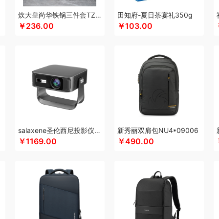
科侬丹
酷乐登
康恩贝
Kappa
可美瑞特
酷博
克洛特
酷龙达
康铭
咖博士
k
炊大皇尚华铁锅三件套TZ03SH-D
田知府-夏日茶宴礼350g
￥236.00
￥103.00
佳
可益康
科沃斯
柯乐希
康巴赫（锅具类）
卡宴
康巴赫（餐具类）
康尔馨
)
浪莎
隆力奇
兰士顿
LUING BOX
连邦
乐而雅
立家
粒上皇
朗思LANEX
空
旅文行艺
丽耳
联创
丽特斐
绿巨能
LAMPO
洛克星球
立白
莱克
乐扣乐
来伊份
罗莱超柔床品
乐千厨
LG生活健康
乐视
立时olayks
乐心
绿鼻子
乐
家饭香
乐的
李良济
陇间柒月
六神
徕芬
澜沧古茶
邻鹿
联合利华
乐美雅（
LOVO乐蜗
乐上/LEXON
乐扣乐扣
凌美
利仁
loomoo乐默
乐班
礼颂如意
马克西姆
牧高笛
蜜丝婷
米技
迈卡罗
摩飞电器
梦百合
米狗（MEEEGOU）
猫王收音机
唛恪
鸣盏
咪鼠
魔声
棉芽
momo
MIDU咪依度
慕思苏菲娜
salaxene圣伦西尼投影仪CP100
新秀丽双肩包NU4*09006
觅芳境
MOVA
摩礼
美穗吉家
名物
梦洁
摩飞个护
尼诺里拉
纽曼Newmine
￥1169.00
￥490.00
诗曼
奈雪的茶
南方寝饰
NNB
挪客
南纬三七
旎旎贝师傅
奈雪茶院
奈斯派
&Home
欧丽薇兰
欧锐铂
paperblanks
PANDA熊猫
片仔癀
普陀山
皮尔卡丹
茶器
泉尔思
千问
清风
青锦
全棉时代
庆润
浅香（包销款）
全格
雀巢
浅
沏一杯茶
清怡
千岛源
七西
乾耀
锐致
润本（套装）
润培
瑞驰SWICKY
荣
老板
ROCK洛克
若生活
柔刻
荣事达（品牌方）
睿嫣
容思格
荣事达
荣诚
润