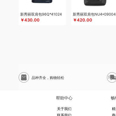
蕊丝坊
顺然
实丰文化
斯麦格smeg
申魔
塞外风
十
山本
苏泊尔（代理商）
尚烤佳
神田KANDA
闪极
睡
新秀丽双肩包96Q*41024
新秀丽双肩包NU4*09004
丝语棠
三利
生活元素
素言茶坊
十二夏天
舒客
素觅
￥430.00
￥420.00
山生悦
十朝创生
膳魔师（杯壶类）
尚明
史努比
晒瑞
舒蕾（定制款）
索爱（个护类）
十月稻田
塞尔兰斯
水星家纺
膳魔师（小家电）
汤姆逊
途柏丽TOBERLIR
田知府
唐励
泰梦
童启萌
唐惠
淘艺轩
兔星星
TES
丸美
外交官
万华茶林
韦尔伯特
完美日记
伍闰堂
维
万事利
沃品
威诗兰
沃莱
唯都
温仑山（电器类）
味
王小卤
五谷磨房
物生物
味滋源
皖亭
無侘居
无穷
品种齐全，购物轻松
小茶MINIT
喜式
小度
新科Shinco
先科
蟹满堂
新生
辛和园
信科
昔马
鲜禾鲜
香度
汐屹
修光明建盏
鲜
心相印
小寻
西屋（风扇类）
蓄光
象印
西屋
香港小
帮助中心
畅
优品尚竹
易铂
悦湘湖
云栖桦田
雅莉格丝
翼眠
婴元
有色
圆创
优待
关于我们
优酷投影
悠拓者
伊比萨
YOTTOY
精
联系我们
商
英红（包销款）
伊兰
燕遇东方
怡莲
遥里逊
元朗
元