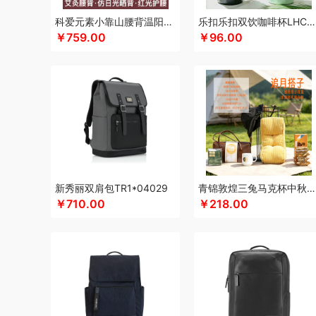
咖世家costa
凯亚仕
科朴优品KUUP
科爱元素
酷骑
科爱元素小靠山腰背温阳仪CI194A
乐扣乐扣双饮咖啡杯LHC4104
￥759.00
￥96.00
卡拉羊
凯诗捷
酷客者
酷彩
卡蛙
KEPO
嗑西西
康
可口可乐Coca Cola
科迈升
科洛
卡屋
陇间柒月(包销款
陆宝
罗莱 超柔床品
恋上鸭
联想
乐事
朗赫
朗朗鑫
洛得兰德
乐扣乐扣（箱包杯壶）
蓝月亮
乐亨
雷允上
蜡笔小新
利格
乐扣乐扣（家居/小家电）
罗蒙
LK
邻
罗技
罗比罗丹
领臣
立白（包销款）
泸溪河桃酥
龙虎
摩动
咪然
美仕达
MiKACARD
momo（杯壶）
美菱
Mamoru
墨小客
美的 Midea
马克图布
美立方
米妹妹
新秀丽双肩包TR1*04029
青锦敦煌三兔马克杯中秋礼盒腰靠遮阳帽实用中秋送礼套装
觅菓
磨客
玛丽亚·古琦
木之礼
美能格Maxco
摩米士
￥710.00
￥218.00
纽曼Newmine（线上款）
纽曼Newmine （线下款）
诺
OUMETE欧美特
欧典梦娜
欧美达
欧克士/OKSJ
Only
品存
鹏翼
PGG
品胜
派克
皮尔卡丹（皮具类）
璞实
全锦
杞里香
千禾
奇强
杞果小圣
清朴堂
启航雅居
瑞幸咖啡
锐思RECCI
荣事达厨具（包销款）
ROBAM