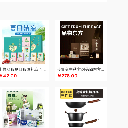
汀
车管家
厨创妈咪
超维
初方
彩虹
长寿花
川崎
瓷咖什
潮满峰
蚕花娘娘
蔡府
自然
迪士尼（数码类）
滴露
大地极物
独特艾琳
大三湘
杜邦
东客集
度佰特
思
Debo德铂
敦煌研究院
度华
飞利浦（按摩/净水类）
富光
飞亚达
方然陶瓷
方家铺子
菲斯宝finsybo
富佑嘉（FU+）
斧头牌
氛围部落
浮士德
芳恩家纺
国济堂
桂语轩
GUGE 谷格
宫廷传奇
高原宏
固本堂
山野源粮夏日粮缘礼盒五谷杂粮组合绿豆冰糖红枣清凉粥礼包
长青兔中秋文创品物东方A浮光款
￥42.00
￥278.00
皇
湖面贵族
浩瀚
海尔
豪森活
视力
华祥苑
幻响
海信
斛生记
黄天鹅
胡姬花
花西子
汉印
赫兰希
虎牌
瑾明礼
江中猴姑
君乐宝
佳绮利
金礼坊
素
极地物种
匠心萌宠
久久丫
聚银家纺
吉米
锦华
金龙鱼（代理商）
JBL
锦知兴
京荟堂
今粮道
京意之选
极时代
凯伦诗