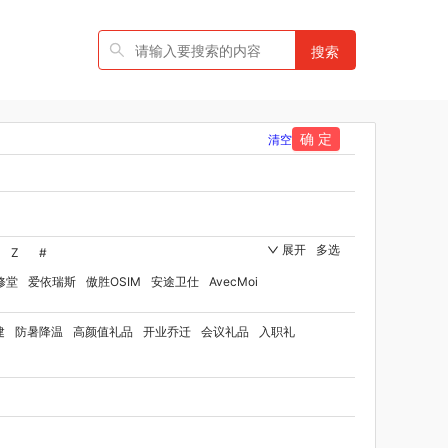
搜索
确 定
清空
展开
多选
Z
#
修堂
爱依瑞斯
傲胜OSIM
安途卫仕
AvecMoi
国者
艾瑞迪
艾博菲
澳莉维亚
爱沃可
建
防暑降温
高颜值礼品
开业乔迁
会议礼品
入职礼
ST
比顿
宝威玛
百丽安娜
伯纳德
贝师傅
洋家纺（品牌方）
班歌
宝堂马氏铺子
品
百草味（代理商）
贝洛可
八方礼
BRUNO
博洋家纺（代理商）
博洋宝贝
碧云泉