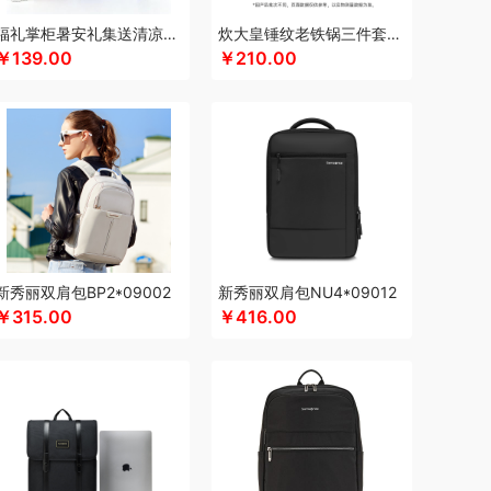
eep
康夫
康宁
可可满分
康巴赫（包销款）
福礼掌柜暑安礼集送清凉礼盒
炊大皇锤纹老铁锅三件套TZ03CW
￥139.00
￥210.00
科普菲
凯洛诗
K.S.
kaco
克莉娜
罗莱 超柔床品
路悠悠
礼享时空
郎氏达
扣（小家电）
乐美雅（杯壶类）
理然
伦敦雾
厨贺鲤
龙的
乐养优品
绿帝
龙尖斛
餐具类）
罗莱
罗尔仕
岭味
骆驼
礼卡通福
隆福源
粮佰年
米贝丽
猫和老鼠
梦洁家纺
民间造物
漫沃星系
睦一
MEPRA
MUZILI
美荻斯
秒秒测
慕思
萌感觉
莫德兰卡
芈瓷
新秀丽双肩包BP2*09002
新秀丽双肩包NU4*09012
逆夏
南方黑芝麻
纽曼Newsmy
￥315.00
￥416.00
索
内野UCHINO
偶点OIDIRE
OOU
欧乐B
（家纺类）
攀高 pangaO
鹏程
盼盼
普沃达
香
趣游帮
敲打熊
七匹狼
秦唐宋
洽洽
事达小电（包销款）
锐珀尔
润心
如水
本
睿嫣润膏
润本（套装类）
认养一头牛