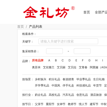
首页
全部产
首页
/
产品列表
检索条件：
关键字：
-
集采销售价：
所有品牌
A
B
C
D
E
F
G
H
I
品牌：
奥苏米
艾丝雅兰
艾贝丽
艾贝拉
艾青春
阿茜娅（AGI
Aroma Light
阿格利司
爱尔沃
艾优Apiyoo
奥妙
奥佳
按场景：
乡村振兴
积分礼品
春游踏青
毕业季礼品
生日礼物
爱华仕OIWAS
奥帝尔（包销款）
敖东
奥罗拉aurora
开学季礼品
中国风
伴手礼盒
科技感礼品
年货节
定
拜格
笨笨马
半亩花田
佰乐扣
布鲁诺
贝弗伦
卜珂
按行业：
奶企礼品
高校礼品
汽车礼品
创意礼品
酒店旅游
保
毕加索（文具类）
宝洁
百事（饮具类）
bbdd
八马
柏缇
笔下
巴赫约翰
豹牌（套装）
保卫蛋蛋
彼加曼
按节日：
父亲节
重阳节
女神节
教师节
情人节
建军节
中秋