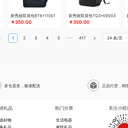
足酷
山萃
松下
SWISS MILITARY
思珀莱
丝丽诺妃
圣伦西尼
双立人
狮峰
眠博士
思特嘉美
司崎库
斯凯奇SKECHERS
韶音
SHERIDAN喜来登
思响
生
新秀丽双肩包BT6*11001
新秀丽双肩包TQ3*09003
圣匠鲁班
三和松石
山水SANSUI
SKG
SWEGEAR+（斯维格尔）
穗格氏
赛
￥350.00
￥350.00
胜源通
十八子作
石头
思薇科林
三胖蛋
宋朝
赛黄金
斯阁睿
施耐德
三只
圣耳
塞那
生辰钢
世家
山野源粮
世净
诗丹柔
索哈曼
思钢
苏泊尔（杯壶）
1
2
3
4
5
417
24 条/页
•••
天琴
拓岳
汤臣倍健
甜蜜点
TCL
Tower
贪吃猫
TKK
泰昌
天蕴
特美刻
IEN特斯恩
天生好果
途加
途马
T9
途雅
她妍社
途帮
UOMI
usmile笑容加
米仕
文曲星
味滋源（品牌方）
五拾缘
万格
唯我
无印良品
万益蓝
万仟堂
滋源（包销款）
王大熊
威露士
微果
W&P
文石
维科
王者荣耀
WayourCar
威基伍德
网易有道
WENGER/威戈
勿一
新宝SAMPO
夏普
西屋（冰洗类）
多仓直发，极速配送
正品行货，精
代
喜临门
小狗（包销款）
西莱森
夏普SHARP
星巴克
小胖爪
小画仙
雪糕
飨
小罐茶
香畴
希么希
小霸王
西屋（小家电）
星巴克（杯壶/包袋）
新秀丽
熊
西马龙
萱遇家纺
形象派
心缘堂
小仓熊
新鲜生活
鲜记
新宝堂
西屋（个
销礼品
热门分类
关注小程
素
云上布拉
柚家
姚朵朵
易路达
云鲸
雅诗兰黛
牙博士
燕之坊
伊莎贝拉
选好物
伊弗勒
又见美物
婴侍卫
裕道府
元朗荣华
生活电器
友望
雅鹿
优竹世家
一辈子
右心
务礼品
家纺礼品
黍
萤石
姚淑先
原初格物
雍双堂
伊莱克斯
亿瞬间
佑美
姚生记
雅琅晶
银