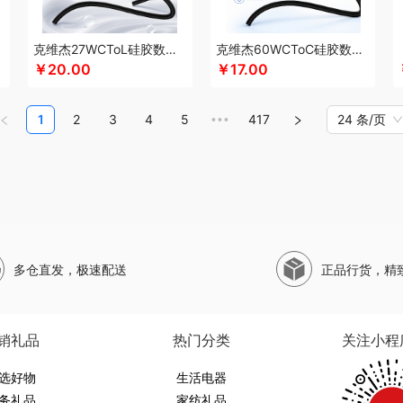
珀莱
山萃
狮峰
蔬果园
双立人
SWISS MILITARY
圣伦西尼
顺鑫鑫源
帅康
斯凯奇SKECHERS
韶音
思响
生活演异
SHERIDAN喜来登
三头鹰
苏菲
苏
克维杰27WCToL硅胶数据线黑色1MKV-CL10S
克维杰60WCToC硅胶数据线黑色1MKV-CC10S
水SANSUI
SKG
SWEGEAR+（斯维格尔）
穗格氏
赛文兔
首佩
尚陵
十月初
￥20.00
￥17.00
子作
石头
晒瑞
思薇科林
三胖蛋
宋朝
赛黄金
斯阁睿
三只松鼠
三只松鼠
野源粮
世净
索哈曼
诗丹柔
随享星巴克
思钢
苏泊尔（杯壶）
so.home
圣
1
2
3
4
5
417
24 条/页
•••
甜蜜点
TCL
Tower
TKK
贪吃猫
天蕴
特美刻
太力
听丛
田蜜日记
T.J.H
9
途雅
她妍社
途帮
UOMI
usmile笑容加
UOOPINS
VANOW范洛
VVC
五
文曲星
五拾缘
万格
唯我
无印良品
万益蓝
万仟堂
万象
温仑山VELOSAN
熊
威露士
无印良品（代理商）
微果
W&P
文石
维科
王者荣耀
WayourCare
ER/威戈
勿一
新宝SAMPO
夏普
夕多
西屋（运动户外）
西屋（冰洗类）
小
多仓直发，极速配送
正品行货，精
销款）
西莱森
夏普SHARP
星巴克
小胖爪
小画仙
雪糕大师
先锋
小天鹅
星
西屋（小家电）
星巴克（杯壶/包袋）
新秀丽
小熊（Bear）
小白熊
玺魁
锡
熊
形象派
心缘堂
新鲜生活
鲜记
新宝堂
西屋（个护类）
向物
鲜品屋
希
销礼品
热门分类
关注小程
达
燕之坊
牙博士
雅诗兰黛
云鲸
伊莎贝拉
昀品堂
云上好食光
秞夏
鱼玥
勒
选好物
元朗荣华
友望
雅鹿
优竹世家
生活电器
右心
一辈子
尹谜
俞兆林
艺色
音颜
怡
务礼品
家纺礼品
英红（包销款）
佑美
姚生记
渝情渝礼
壹礼物
雅琅晶
银小燕
雅觅
驿客