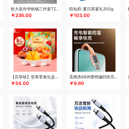
酷乐登
Kappa
康恩贝
可美瑞特
酷博
克洛特
酷龙达
康铭
康夫
咖博士
炊大皇尚华铁锅三件套TZ03SH-D
田知府-夏日茶宴礼350g
￥236.00
￥103.00
蛙
可益康
康佳
科沃斯
柯乐希
康巴赫（锅具类）
康巴赫（餐具类）
康尔馨
)
隆力奇
兰士顿
LUING BOX
连邦
乐而雅
浪莎
立家
朗思LANEX
罗莱 
行艺
丽耳
朗朗鑫空
联创
丽特斐
绿巨能
伦敦雾
乐美雅（杯壶类）
理然
乐
来伊份
蓝月亮
罗莱超柔床品
乐千厨
LG生活健康
乐视
邻鹿
立时olayks
乐
罗蒙
邻家饭香
乐的
李良济
陇间柒月
六神
徕芬
澜沧古茶
联合利华
乐美雅
龙虎
LOVO乐蜗
乐上/LEXON
利仁
凌美
loomoo乐默
乐扣乐扣
乐班
礼颂
西姆
牧高笛
momo（杯壶）
蜜丝婷
米技
迈卡罗
摩飞电器
梦百合
民间造物
立方
米妹妹
鸣盏
咪鼠
猫王收音机
唛恪
魔声
棉芽
MIDU咪依度
momo
慕
C6A15C
【百草味】坚果零食礼盒-508g（果真好运）
克维杰66W透明编织快充线1米橙色KV-AC6A10C
木之礼
摩米士
美穗吉家
MOVA
觅芳境
摩礼
名物
梦洁
摩飞个护
尼诺里
￥54.00
￥9.60
 （线下款）
诺诗曼
南方寝饰
NNB
挪客
南纬三七
旎旎贝师傅
奈雪茶院
奈
&Home
欧丽薇兰
欧锐铂
paperblanks
PANDA熊猫
片仔癀
普陀山
攀高 pan
问
清风
青锦
全棉时代
庆润
浅香（包销款）
全格
雀巢
浅香
趣游帮
敲打
耀
七西
锐致
润本（套装）
润培
瑞驰SWICKY
荣事达小电（包销款）
润心
柔刻
荣事达（品牌方）
睿嫣
荣事达
容思格
荣诚
润本
睿嫣润膏
认养一头