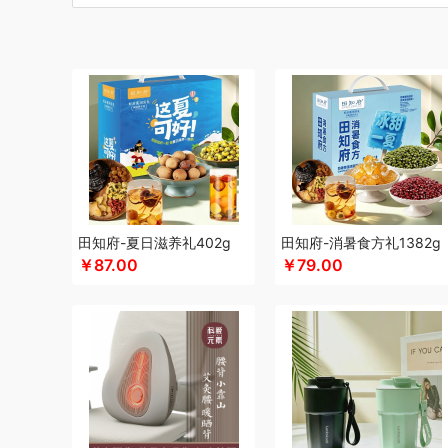
博莱克
博洋家居
倍瑞傲
北斗
倍思
巴天驽
BULL公
CMSH草莓生活
茶艺师
财滚滚
长青兔
厨邦
创维（
晨光
创维（手表类）
Cmierf Kuect （中国CKIR）
创维
德博莱
德力西
达令河谷
得一茶
德则
地球叔叔
德玛
杜邦（餐具类）
德世朗(DESLON)
邓禄普
度佰特
迪士
迪士尼（家纺类）
尔木萄
EPOT（东方韵）
EDIFIER
方然陶瓷
费雪
夫人燕窝
飞利浦（个护类）
富昌
纺王
飞利浦（厨电类）
飞利浦
飞利浦（音频类）
富安娜（
干饭饱饱熊
官栈
广州酒家（包销款）
个杯堂
故宫文
田知府-夏日滋养礼402g
田知府-消暑食方礼1382g
￥87.00
￥79.00
格米（包销款）
广州酒家
高洁丝
桂格
公爵
宫粮
固
HYUNDAI（电器类）
HYUNDAI（数码类）
汉美驰
华
HARVIE&HUDSON
黄金果农
海氏
韩国777
恒源祥
红帕55度
海天（食用油）
虹薇
环球港
徽羚羊
汇可
Jeko&Jeko
九阳
九号
践程JeoyCosy
洁玉（定制款
疆果果
家之礼
聚银家纺
JEEP
洁丽雅（包销款）
嘉唯
极鲜港
金世尊
坚果投影
嘉庆斋
吉潮瑞鲜
金号
鲸选