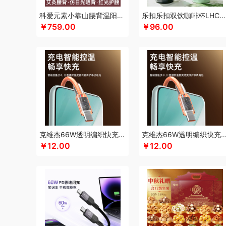
凯伦诗
凯亚仕
科朴优品KUUP
科爱元素
酷骑
科侬丹
科爱元素小靠山腰背温阳仪CI194A
乐扣乐扣双饮咖啡杯LHC4104
￥759.00
￥96.00
卡拉羊
凯诗捷
酷客者
酷彩
KEPO
嗑西西
卡宴
卡
可口可乐Coca Cola
科迈升
科洛
卡屋
陇间柒月(包销款
郎氏达
罗莱 超柔床品
乐事
恋上鸭
联想
朗赫
旅文
乐扣乐扣（小家电）
洛得兰德
乐亨
雷允上
LAMPO
龙尖斛
蜡笔小新
利格
LK
乐扣乐扣（家居/小家电）
骆驼
罗技
罗比罗丹
领臣
立白（包销款）
泸溪河桃酥
梦洁家纺
摩动
咪然
美仕达
MiKACARD
美菱
马克
米狗（MEEEGOU）
墨小客
美的 Midea
马克图布
美
克维杰66W透明编织快充线2米橙色KV-AC6A20C
克维杰66W透明编织快充线1.5米橙色KV-A
莫德兰卡
芈瓷
觅菓
磨客
美能格Maxco
玛丽亚·古琦
￥12.00
￥12.00
纽曼Newsmy
纽曼Newmine（线上款）
纽曼Newmine
OUMETE欧美特
欧典梦娜
欧美达
欧克士/OKSJ
Only
PGG
派克
皮尔卡丹（皮具类）
璞实茶器
泉尔思
千
奇强
杞果小圣
清朴堂
启航雅居
沏一杯茶
千岛源
乾
荣事达厨具（包销款）
ROBAM老板
ROCK洛克
若生活