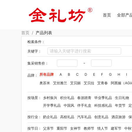
首页
全部产
首页
/
产品列表
检索条件：
关键字：
-
集采销售价：
所有品牌
A
B
C
D
E
F
G
H
I
品牌：
奥苏米
艾丝雅兰
艾贝丽
艾贝拉
艾青春
阿茜娅（AGI
Aroma Light
阿格利司
爱尔沃
艾优Apiyoo
奥妙
奥佳
按场景：
乡村振兴
积分礼品
春游踏青
毕业季礼品
生日礼物
爱华仕OIWAS
奥帝尔（包销款）
敖东
奥罗拉aurora
开学季礼品
中国风
伴手礼盒
科技感礼品
年货节
定
佰乐扣
笨笨马
半亩花田
拜格
贝弗伦
布鲁诺
卜珂
按行业：
奶企礼品
高校礼品
汽车礼品
创意礼品
酒店旅游
保
毕加索（文具类）
宝洁
百事（饮具类）
bbdd
八马
柏缇
笔下
巴赫约翰
豹牌（套装）
保卫蛋蛋
彼加曼
按节日：
父亲节
重阳节
女神节
教师节
情人节
建军节
中秋