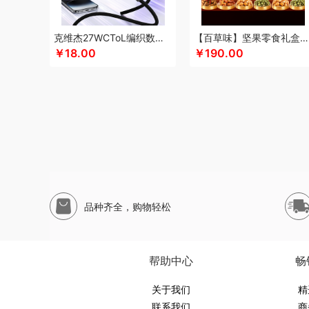
申魔
斯麦格smeg
塞外风
十足酷
松下
丝丽诺妃
思
尚烤佳
神田KANDA
闪极
睡眠博士
司崎库
思特嘉美
克维杰27WCToL编织数据线黑色1MKV-CL10N
【百草味】坚果零食礼盒-1696g（太和礼）
素言茶坊
生活元素
素觅
圣匠鲁班
舒客
三和松石
山
￥18.00
￥190.00
十月稻田
膳魔师（杯壶类）
史努比
尚明
胜源通
十八
索爱（个护类）
塞尔兰斯
塞那
圣耳
生辰钢
世家
山
途柏丽TOBERLIR
汤姆逊
拓岳
泰昌
天琴
汤臣倍健
淘艺轩
天生好果
TESIEN特斯恩
兔星星
途加
途马
T
韦尔伯特
完美日记
伍闰堂
味滋源（品牌方）
维米仕
沃莱
温仑山（电器类）
唯都
味滋源（包销款）
王大
無侘居
味滋源
皖亭
无穷
威基伍德
网易有道
WENG
品种齐全，购物轻松
新科Shinco
蟹满堂
新生代
小甘菊
喜临门
小狗（包
鲜禾鲜
鲜飨
小罐茶
修光明建盏
香畴
希么希
小霸王
西屋（风扇类）
小寻
香港小熊
西马龙
萱遇家纺
小仓
帮助中心
畅
云栖桦田
雅莉格丝
翼眠
柚家
云上布拉
姚朵朵
易路
优待
又见美物
关于我们
婴侍卫
裕道府
伊比萨
YOTTOY
伊弗
精
联系我们
商
元黍
萤石
雍双堂
伊莱克斯
亿瞬间
原初格物
姚淑先