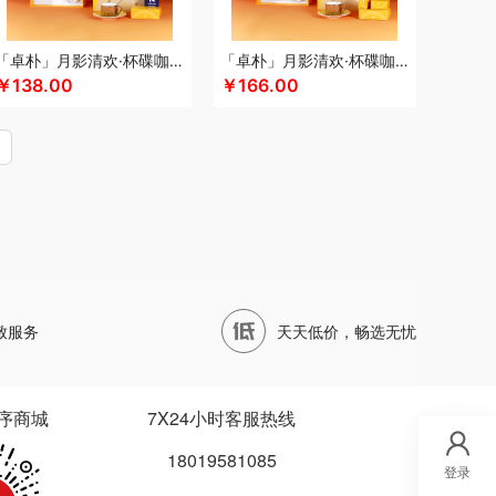
四两坨
声阔
四喜悠品
苏泊尔（代理商）
山本
泊尔
三利
蔬果园（代理商）
丝语棠
十二夏天
「卓朴」月影清欢·杯碟咖啡组
「卓朴」月影清欢·杯碟咖啡月饼组
五
诗裴丝
膳佳
睡洞
十朝创生
山生悦
￥138.00
￥166.00
（代理商）
世大家
施耐德
舒蕾（定制款）
德保罗
膳魔师（小家电）
思宜莱
水星家纺
ARREN
泰摩
田知府
唐励
泰梦
童启萌
唐惠
芳斋
威立世
丸美
外交官
万华茶林
尾桥下窑
沃隆
唯宝
万事利
沃品
威诗兰
万春和
五丰黎红
王小卤
五谷磨房
物生物
天才
小度
小黄人
小茶MINIT
喜式
先科
致服务
天天低价，畅选无忧
龙港
象力
辛和园
信科
香度
汐屹
昔马
品源
杏花楼
心相印
蓄光
象印
西屋
诺
徐福记
易威斯堡
优品尚竹
易铂
悦湘湖
序商城
7X24小时客服热线
悠米UURMI
有色
圆创
优酷投影
悠拓者
18019581085
乐雅
优铂
燕遇东方
怡莲
伊兰
遥里逊
元朗
登录
宜合道
野小兽
亦佰味
禹鸿物予
悦滋木