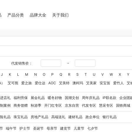
品
产品分类
品牌大全
关于我们
-
代发销售价：
J
K
L
M
N
O
P
Q
R
S
T
U
V
W
X
Y
A）
艾可熊
爱之旅
爱仕达
AOC
艾美特
澳柯玛
艾美家
安宝笛
爱竹人
艾
华
艾得锐威
Amos亚摩斯
Alluflon阿路弗仑
爱国者（移动电源）
爱润丝婷
爱
进店礼
福利劳保
展会礼品
暖冬好物
国潮文创
周年庆礼品
IP联名款
企业团
奥利贝拉
奥朴兰诗
奥克斯
安迪芒果
艾美特（代理商）
艾姆德
白猫
勃曼
BT
制案例
商务馈赠
秋游季
开门红专区
京东自营
代发专区
慧采专区
国铁商城
八马（包销款）
博牌
博朗
暴雪
不汲不迫
倍轻松
巴米樂
百草味
博洋家纺（
险礼品
珠宝礼品
房地产礼品
高端送礼
建材礼品
政企单位
银行礼品
豹牌（电器）
白大师
奔腾
Bernard Shaw 萧伯纳
博堡
保宁
北欧沃朗
白上寻
玻礼多蜜
八门虫社
北鼎
BKT
贝蒂斯
半亩川
百事食品
拜尔
bdo
保罗彼得
节
端午节
护士节
圣诞节
母亲节
建党节
儿童节
七夕节