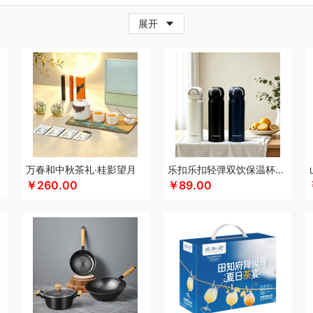
牛
超人
茶的想象
採光
炊大皇
柴火大院
藏兮
春枝漫野
橙心果匠
茶花
茶
展开
小家电）
传应
瓷语花香
茶马世家
聪鲸
川美臣
承夏文化
陈克明
CIMI西麦
（个护类）
错山
大迈
多样屋TAYOHYA
丁小宴
DGI
大嘴猴
都乐Dole
迪士
珥
得力
稻梁菽
吨吨
大嘴猴（杯壶厨具雨伞
德菲摩尔
哆啦A梦
东菱
东方沁
尼（儿童类）
德亚
黛悦
大益茶
大希地
东悦
朵彩
德芙
Debo德铂
东小燕
漫步者
ELLE
engue恩谷
EILEi
folli follie
福礼掌柜
芬神
凡士林
富光（专供款
梵沐
富昌（定制款）
法国啄木鸟
福临门
非一FETANA
富安娜
方家铺子
包销款1）
飞科
飞图乐
飞利浦新安怡
菲驰
富安娜（包销款）
福东海
斧头牌
化
共禾京品
Glasslock
姑苏渔歌
观墨
果兹
格兰大地
冠军
格沫
宫廷匠心
万春和中秋茶礼·桂影望月
乐扣乐扣轻弹双饮保温杯LHC3217
￥260.00
￥89.00
特异
歌力思
沟帮子熏鸡
古菲斯
护舒宝
呼也
瀚岳文化
海蓝之谜
皇上皇
浩
帝
HOLOHOLO
华美
花点时间
何大屋
火象
HOYO厚祐
宏太
幻响
好视力
哈尔斯
海尔（按摩类）
恒源祥（箱包）
和正
好丽友
贺瑞
海尔Haier
斛生元
心
花卉诗
海中御宴
宏石家纺
海天（调味品）
皇家粮仓
I&W
洁玉
景福莱
）
佳奥
金龙鱼（包销款）
江中食疗
君华仕
锦礼
几素
极地物种
匠心萌宠
JAHVERY
津乔
佳帮手
聚康缘
金丝莉
京润堂
集味轩
靖滋莲
洁丽雅
吉
码头
金六福吉祥
九阳（代理商）
金镶玉
极时代
洁柔
嘉禾月
聚运鑫
金满