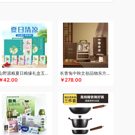
汀
车管家
厨创妈咪
超维
初方
彩虹
川崎
瓷咖什
长寿花
潮满峰
蚕花娘娘
蔡府
尼（数码类）
多采自然
滴露
大地极物
独特艾琳
大三湘
杜邦
东客集
大荒金老农
戴可思
敦煌研究院
度华
）
凤凰
富光
飞利浦（按摩/净水类）
飞亚达
孚日家纺
菲斯宝finsybo
富佑嘉（FU+）
纷刻
氛围部落
芳恩家纺
浮士德
国济堂
桂语轩
GUGE 谷格
宫廷传奇
高原宏
固本堂
山野源粮夏日粮缘礼盒五谷杂粮组合绿豆冰糖红枣清凉粥礼包
长青兔中秋文创品物东方A浮光款
￥42.00
￥278.00
瀚
湖面贵族
海尔
豪森活
皇冠
华祥苑
海信
斛生记
黄天鹅
花花公子
胡姬花
赫兰希
汉印
花西子
虎牌
瑾明礼
江中猴姑
君乐宝
佳绮利
金礼坊
洁丽雅（代理商）
久久丫
佳沃
几梦
疆果乐
米
锦华
金龙鱼（代理商）
JBL
锦知兴
金帆
席
京荟堂
今粮道
京意之选
咖世家costa