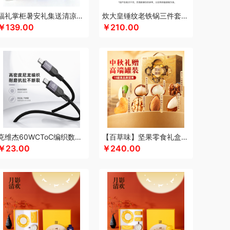
keep
康宁
可可满分
康巴赫（包销款）
福礼掌柜暑安礼集送清凉礼盒
炊大皇锤纹老铁锅三件套TZ03CW
￥139.00
￥210.00
凯洛诗
科普菲
K.S.
kaco
克莉娜
超柔床品
路悠悠
礼享时空
粒上皇
陆宝
扣乐扣（箱包杯壶）
洛克星球
立白
莱克
心
绿鼻子
乐厨贺鲤
龙的
乐养优品
绿帝
（餐具类）
罗莱
罗尔仕
岭味
礼卡通福
如意
隆福源
粮佰年
米贝丽
猫和老鼠
漫沃星系
睦一
MEPRA
MUZILI
Mamoru
思苏菲娜
美荻斯
秒秒测
慕思
萌感觉
克维杰60WCToC编织数据线黑色1MKV-CC10N
【百草味】坚果零食礼盒-1120g（凤彩瑞章）
拉
奈雪的茶
纽曼Newmine
逆夏
南方黑芝麻
￥23.00
￥240.00
斯派索
内野UCHINO
偶点OIDIRE
OOU
欧乐B
gaO
鹏程
盼盼
普沃达
品存
鹏翼
品胜
熊
七匹狼
秦唐宋
洽洽
全锦
杞里香
千禾
如水
锐珀尔
瑞幸咖啡
锐思RECCI
牛
润本（套装类）
蕊丝坊
顺然
实丰文化