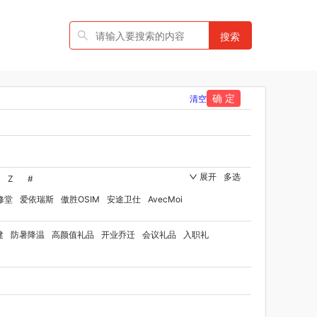
搜索
确 定
清空
展开
多选
Z
#
修堂
爱依瑞斯
傲胜OSIM
安途卫仕
AvecMoi
国者
艾瑞迪
艾博菲
澳莉维亚
爱沃可
建
防暑降温
高颜值礼品
开业乔迁
会议礼品
入职礼
ST
比顿
宝威玛
百丽安娜
伯纳德
贝师傅
品牌方）
班歌
拜灭士
宝堂马氏铺子
品
百草味（代理商）
贝洛可
八方礼
BRUNO
博洋家纺（代理商）
博洋宝贝
碧云泉