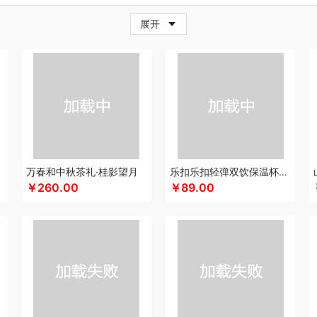
牛
超人
茶的想象
採光
炊大皇
柴火大院
藏兮
春枝漫野
橙心果匠
茶花
茶
展开
小家电）
传应
瓷语花香
茶马世家
聪鲸
川美臣
承夏文化
陈克明
CIMI西麦
（个护类）
错山
大迈
多样屋TAYOHYA
丁小宴
DGI
大嘴猴
都乐Dole
迪士
珥
得力
稻梁菽
吨吨
大嘴猴（杯壶厨具雨伞
德菲摩尔
哆啦A梦
东菱
东方沁
尼（儿童类）
德亚
黛悦
大益茶
大希地
东悦
朵彩
德芙
Debo德铂
东小燕
漫步者
ELLE
engue恩谷
EILEi
folli follie
福礼掌柜
芬神
凡士林
富光（专供款
梵沐
富昌（定制款）
法国啄木鸟
福临门
非一FETANA
富安娜
方家铺子
包销款1）
飞科
飞图乐
飞利浦新安怡
菲驰
富安娜（包销款）
福东海
斧头牌
化
共禾京品
Glasslock
姑苏渔歌
观墨
果兹
格兰大地
冠军
格沫
宫廷匠心
万春和中秋茶礼·桂影望月
乐扣乐扣轻弹双饮保温杯LHC3217
￥260.00
￥89.00
特异
歌力思
沟帮子熏鸡
古菲斯
护舒宝
呼也
瀚岳文化
海蓝之谜
皇上皇
浩
帝
HOLOHOLO
华美
花点时间
何大屋
火象
HOYO厚祐
宏太
幻响
好视力
哈尔斯
海尔（按摩类）
恒源祥（箱包）
和正
好丽友
贺瑞
海尔Haier
斛生元
心
花卉诗
海中御宴
宏石家纺
海天（调味品）
皇家粮仓
I&W
洁玉
景福莱
）
佳奥
金龙鱼（包销款）
江中食疗
君华仕
锦礼
几素
极地物种
匠心萌宠
JAHVERY
津乔
佳帮手
聚康缘
金丝莉
京润堂
集味轩
靖滋莲
洁丽雅
吉
码头
金六福吉祥
九阳（代理商）
金镶玉
极时代
洁柔
嘉禾月
聚运鑫
金满