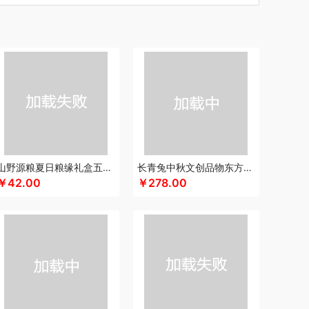
汀
车管家
厨创妈咪
超维
初方
彩虹
川崎
瓷咖什
长寿花
潮满峰
蚕花娘娘
蔡府
尼（数码类）
多采自然
滴露
大地极物
独特艾琳
大三湘
杜邦
东客集
大荒金老农
戴可思
敦煌研究院
度华
）
凤凰
富光
飞利浦（按摩/净水类）
飞亚达
孚日家纺
菲斯宝finsybo
富佑嘉（FU+）
纷刻
氛围部落
芳恩家纺
浮士德
国济堂
桂语轩
GUGE 谷格
宫廷传奇
高原宏
固本堂
山野源粮夏日粮缘礼盒五谷杂粮组合绿豆冰糖红枣清凉粥礼包
长青兔中秋文创品物东方A浮光款
￥42.00
￥278.00
瀚
湖面贵族
海尔
豪森活
皇冠
华祥苑
海信
斛生记
黄天鹅
花花公子
胡姬花
赫兰希
汉印
花西子
虎牌
瑾明礼
江中猴姑
君乐宝
佳绮利
金礼坊
洁丽雅（代理商）
久久丫
佳沃
几梦
疆果乐
米
锦华
金龙鱼（代理商）
JBL
锦知兴
金帆
席
京荟堂
今粮道
京意之选
咖世家costa