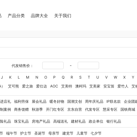
品
产品分类
品牌大全
关于我们
-
代发销售价：
J
K
L
M
N
O
P
Q
R
S
T
U
V
W
X
Y
A）
艾可熊
爱之旅
爱仕达
AOC
艾美特
澳柯玛
艾美家
安宝笛
爱竹人
艾
华
艾得锐威
Amos亚摩斯
Alluflon阿路弗仑
爱国者（移动电源）
爱润丝婷
爱
进店礼
福利劳保
展会礼品
暖冬好物
国潮文创
周年庆礼品
IP联名款
企业团
奥利贝拉
奥朴兰诗
奥克斯
安迪芒果
艾美特（代理商）
艾姆德
白猫
勃曼
BT
制案例
商务馈赠
秋游季
开门红专区
京东自营
代发专区
慧采专区
国铁商城
八马（包销款）
博牌
博朗
暴雪
不汲不迫
倍轻松
巴米樂
百草味
博洋家纺（
险礼品
珠宝礼品
房地产礼品
高端送礼
建材礼品
政企单位
银行礼品
豹牌（电器）
白大师
奔腾
Bernard Shaw 萧伯纳
博堡
保宁
北欧沃朗
白上寻
玻礼多蜜
八门虫社
北鼎
BKT
贝蒂斯
半亩川
百事食品
拜尔
bdo
保罗彼得
节
端午节
护士节
圣诞节
母亲节
建党节
儿童节
七夕节