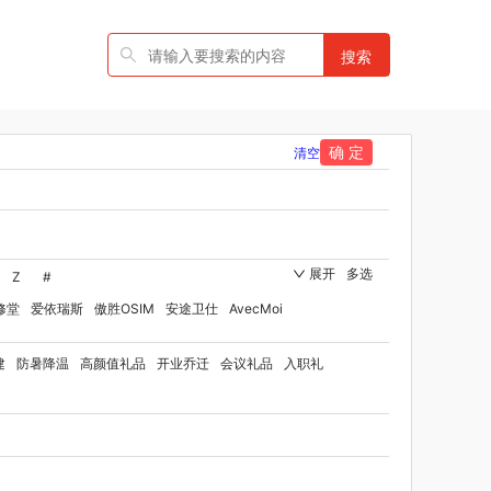
搜索
确 定
清空
展开
多选
Z
#
修堂
爱依瑞斯
傲胜OSIM
安途卫仕
AvecMoi
国者
艾瑞迪
艾博菲
澳莉维亚
爱沃可
建
防暑降温
高颜值礼品
开业乔迁
会议礼品
入职礼
ST
比顿
宝威玛
百丽安娜
伯纳德
贝师傅
品牌方）
班歌
拜灭士
宝堂马氏铺子
品
百草味（代理商）
贝洛可
八方礼
BRUNO
博洋家纺（代理商）
博洋宝贝
碧云泉