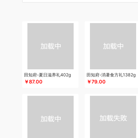
博莱克
博洋家居
倍瑞傲
北斗
倍思
巴天驽
BULL公
CMSH草莓生活
茶艺师
财滚滚
长青兔
厨邦
创维（
晨光
创维（手表类）
Cmierf Kuect （中国CKIR）
创维
德博莱
德力西
达令河谷
得一茶
德则
地球叔叔
德玛
杜邦（餐具类）
德世朗(DESLON)
邓禄普
度佰特
迪士
迪士尼（家纺类）
尔木萄
EPOT（东方韵）
EDIFIER
方然陶瓷
费雪
夫人燕窝
飞利浦（个护类）
富昌
纺王
飞利浦（厨电类）
飞利浦
飞利浦（音频类）
富安娜（
干饭饱饱熊
官栈
广州酒家（包销款）
个杯堂
故宫文
田知府-夏日滋养礼402g
田知府-消暑食方礼1382g
￥87.00
￥79.00
格米（包销款）
广州酒家
高洁丝
桂格
公爵
宫粮
固
HYUNDAI（电器类）
HYUNDAI（数码类）
汉美驰
华
HARVIE&HUDSON
黄金果农
海氏
韩国777
恒源祥
红帕55度
海天（食用油）
虹薇
环球港
徽羚羊
汇可
Jeko&Jeko
九阳
九号
践程JeoyCosy
洁玉（定制款
疆果果
家之礼
聚银家纺
JEEP
洁丽雅（包销款）
嘉唯
极鲜港
金世尊
坚果投影
嘉庆斋
吉潮瑞鲜
金号
鲸选