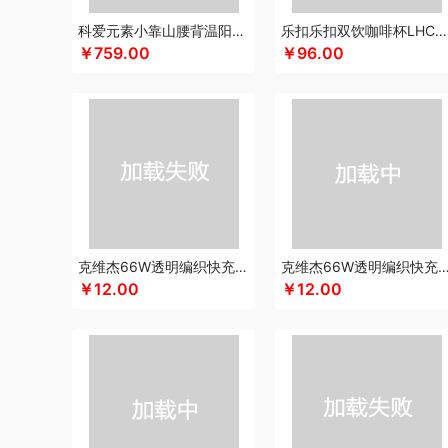
凯伦诗
凯亚仕
科朴优品KUUP
科爱元素
酷骑
科侬丹
科爱元素小靠山腰背温阳仪CI194A
乐扣乐扣双饮咖啡杯LHC4104
￥759.00
￥96.00
卡拉羊
凯诗捷
酷客者
酷彩
KEPO
嗑西西
卡宴
卡
可口可乐Coca Cola
科迈升
科洛
卡屋
陇间柒月(包销款
郎氏达
罗莱 超柔床品
乐事
恋上鸭
联想
朗赫
旅文
乐扣乐扣（小家电）
洛得兰德
乐亨
雷允上
LAMPO
龙尖斛
蜡笔小新
利格
LK
乐扣乐扣（家居/小家电）
骆驼
罗技
罗比罗丹
领臣
立白（包销款）
泸溪河桃酥
梦洁家纺
摩动
咪然
美仕达
MiKACARD
美菱
马克
米狗（MEEEGOU）
墨小客
美的 Midea
马克图布
美
克维杰66W透明编织快充线2米橙色KV-AC6A20C
克维杰66W透明编织快充线1.5米橙色KV-A
莫德兰卡
芈瓷
觅菓
磨客
美能格Maxco
玛丽亚·古琦
￥12.00
￥12.00
纽曼Newsmy
纽曼Newmine（线上款）
纽曼Newmine
OUMETE欧美特
欧典梦娜
欧美达
欧克士/OKSJ
Only
PGG
派克
皮尔卡丹（皮具类）
璞实茶器
泉尔思
千
奇强
杞果小圣
清朴堂
启航雅居
沏一杯茶
千岛源
乾
荣事达厨具（包销款）
ROBAM老板
ROCK洛克
若生活