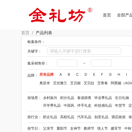
首页
全部产
首页
/
产品列表
检索条件：
关键字：
-
集采销售价：
所有品牌
A
B
C
D
E
F
G
H
I
品牌：
奥苏米
艾丝雅兰
艾贝丽
艾贝拉
艾青春
阿茜娅（AGI
Aroma Light
阿格利司
爱尔沃
艾优Apiyoo
奥妙
奥佳
按场景：
乡村振兴
积分礼品
春游踏青
毕业季礼品
生日礼物
爱华仕OIWAS
奥帝尔（包销款）
敖东
奥罗拉aurora
开学季礼品
中国风
伴手礼盒
科技感礼品
年货节
定
佰乐扣
笨笨马
半亩花田
拜格
贝弗伦
布鲁诺
卜珂
按行业：
奶企礼品
高校礼品
汽车礼品
创意礼品
酒店旅游
保
毕加索（文具类）
宝洁
百事（饮具类）
bbdd
八马
柏缇
笔下
巴赫约翰
豹牌（套装）
保卫蛋蛋
彼加曼
按节日：
父亲节
重阳节
女神节
教师节
情人节
建军节
中秋