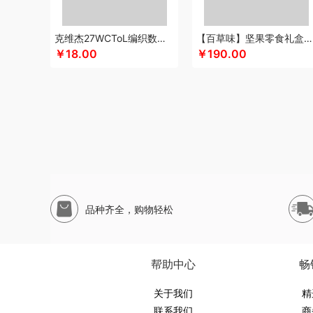
申魔
斯麦格smeg
塞外风
十足酷
松下
丝丽诺妃
思
尚烤佳
神田KANDA
闪极
睡眠博士
司崎库
思特嘉美
克维杰27WCToL编织数据线黑色1MKV-CL10N
【百草味】坚果零食礼盒-1696g（太和礼）
素言茶坊
生活元素
素觅
圣匠鲁班
舒客
三和松石
山
￥18.00
￥190.00
十月稻田
膳魔师（杯壶类）
史努比
尚明
胜源通
十八
索爱（个护类）
塞尔兰斯
塞那
圣耳
生辰钢
世家
山
途柏丽TOBERLIR
汤姆逊
拓岳
泰昌
天琴
汤臣倍健
淘艺轩
天生好果
TESIEN特斯恩
兔星星
途加
途马
T
韦尔伯特
完美日记
伍闰堂
味滋源（品牌方）
维米仕
沃莱
温仑山（电器类）
唯都
味滋源（包销款）
王大
無侘居
味滋源
皖亭
无穷
威基伍德
网易有道
WENG
品种齐全，购物轻松
新科Shinco
蟹满堂
新生代
小甘菊
喜临门
小狗（包
鲜禾鲜
鲜飨
小罐茶
修光明建盏
香畴
希么希
小霸王
西屋（风扇类）
小寻
香港小熊
西马龙
萱遇家纺
小仓
帮助中心
畅
云栖桦田
雅莉格丝
翼眠
柚家
云上布拉
姚朵朵
易路
优待
又见美物
关于我们
婴侍卫
裕道府
伊比萨
YOTTOY
伊弗
精
联系我们
商
元黍
萤石
雍双堂
伊莱克斯
亿瞬间
原初格物
姚淑先