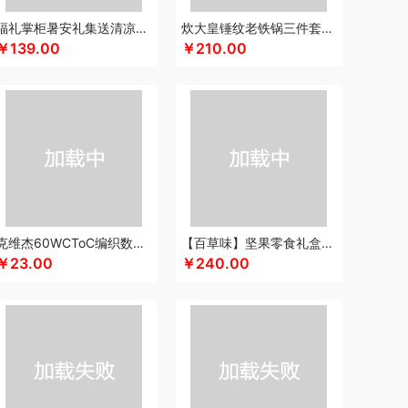
keep
康宁
可可满分
康巴赫（包销款）
福礼掌柜暑安礼集送清凉礼盒
炊大皇锤纹老铁锅三件套TZ03CW
￥139.00
￥210.00
凯洛诗
科普菲
K.S.
kaco
克莉娜
超柔床品
路悠悠
礼享时空
粒上皇
陆宝
扣乐扣（箱包杯壶）
洛克星球
立白
莱克
心
绿鼻子
乐厨贺鲤
龙的
乐养优品
绿帝
（餐具类）
罗莱
罗尔仕
岭味
礼卡通福
如意
隆福源
粮佰年
米贝丽
猫和老鼠
漫沃星系
睦一
MEPRA
MUZILI
Mamoru
思苏菲娜
美荻斯
秒秒测
慕思
萌感觉
克维杰60WCToC编织数据线黑色1MKV-CC10N
【百草味】坚果零食礼盒-1120g（凤彩瑞章）
拉
奈雪的茶
纽曼Newmine
逆夏
南方黑芝麻
￥23.00
￥240.00
斯派索
内野UCHINO
偶点OIDIRE
OOU
欧乐B
gaO
鹏程
盼盼
普沃达
品存
鹏翼
品胜
熊
七匹狼
秦唐宋
洽洽
全锦
杞里香
千禾
如水
锐珀尔
瑞幸咖啡
锐思RECCI
牛
润本（套装类）
蕊丝坊
顺然
实丰文化