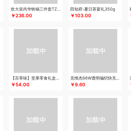
酷乐登
Kappa
康恩贝
可美瑞特
酷博
克洛特
酷龙达
康铭
康夫
咖博士
炊大皇尚华铁锅三件套TZ03SH-D
田知府-夏日茶宴礼350g
￥236.00
￥103.00
蛙
可益康
康佳
科沃斯
柯乐希
康巴赫（锅具类）
康巴赫（餐具类）
康尔馨
)
隆力奇
兰士顿
LUING BOX
连邦
乐而雅
浪莎
立家
朗思LANEX
罗莱 
行艺
丽耳
朗朗鑫空
联创
丽特斐
绿巨能
伦敦雾
乐美雅（杯壶类）
理然
乐
来伊份
蓝月亮
罗莱超柔床品
乐千厨
LG生活健康
乐视
邻鹿
立时olayks
乐
罗蒙
邻家饭香
乐的
李良济
陇间柒月
六神
徕芬
澜沧古茶
联合利华
乐美雅
龙虎
LOVO乐蜗
乐上/LEXON
利仁
凌美
loomoo乐默
乐扣乐扣
乐班
礼颂
西姆
牧高笛
momo（杯壶）
蜜丝婷
米技
迈卡罗
摩飞电器
梦百合
民间造物
立方
米妹妹
鸣盏
咪鼠
猫王收音机
唛恪
魔声
棉芽
MIDU咪依度
momo
慕
C6A15C
【百草味】坚果零食礼盒-508g（果真好运）
克维杰66W透明编织快充线1米橙色KV-AC6A10C
木之礼
摩米士
美穗吉家
MOVA
觅芳境
摩礼
名物
梦洁
摩飞个护
尼诺里
￥54.00
￥9.60
 （线下款）
诺诗曼
南方寝饰
NNB
挪客
南纬三七
旎旎贝师傅
奈雪茶院
奈
&Home
欧丽薇兰
欧锐铂
paperblanks
PANDA熊猫
片仔癀
普陀山
攀高 pan
问
清风
青锦
全棉时代
庆润
浅香（包销款）
全格
雀巢
浅香
趣游帮
敲打
耀
七西
锐致
润本（套装）
润培
瑞驰SWICKY
荣事达小电（包销款）
润心
柔刻
荣事达（品牌方）
睿嫣
荣事达
容思格
荣诚
润本
睿嫣润膏
认养一头