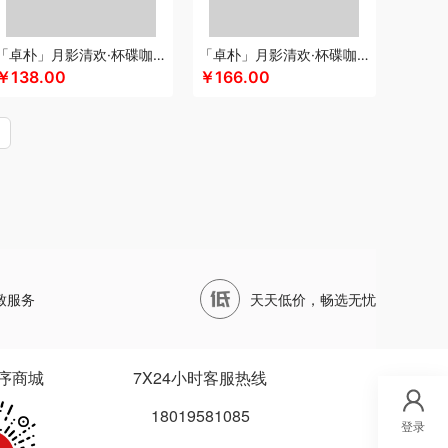
四两坨
声阔
四喜悠品
苏泊尔（代理商）
山本
泊尔
三利
蔬果园（代理商）
丝语棠
十二夏天
「卓朴」月影清欢·杯碟咖啡组
「卓朴」月影清欢·杯碟咖啡月饼组
五
诗裴丝
膳佳
睡洞
十朝创生
山生悦
￥138.00
￥166.00
（代理商）
世大家
施耐德
舒蕾（定制款）
德保罗
膳魔师（小家电）
思宜莱
水星家纺
ARREN
泰摩
田知府
唐励
泰梦
童启萌
唐惠
芳斋
威立世
丸美
外交官
万华茶林
尾桥下窑
沃隆
唯宝
万事利
沃品
威诗兰
万春和
五丰黎红
王小卤
五谷磨房
物生物
天才
小度
小黄人
小茶MINIT
喜式
先科
致服务
天天低价，畅选无忧
龙港
象力
辛和园
信科
香度
汐屹
昔马
品源
杏花楼
心相印
蓄光
象印
西屋
诺
徐福记
易威斯堡
优品尚竹
易铂
悦湘湖
序商城
7X24小时客服热线
悠米UURMI
有色
圆创
优酷投影
悠拓者
18019581085
乐雅
优铂
燕遇东方
怡莲
伊兰
遥里逊
元朗
登录
宜合道
野小兽
亦佰味
禹鸿物予
悦滋木