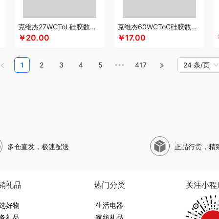
珀莱
山萃
狮峰
蔬果园
双立人
SWISS MILITARY
圣伦西尼
顺鑫鑫源
帅康
斯凯奇SKECHERS
韶音
思响
生活演异
SHERIDAN喜来登
三头鹰
苏菲
苏
克维杰27WCToL硅胶数据线黑色1MKV-CL10S
克维杰60WCToC硅胶数据线黑色1MKV-CC10S
水SANSUI
SKG
SWEGEAR+（斯维格尔）
穗格氏
赛文兔
首佩
尚陵
十月初
￥20.00
￥17.00
子作
石头
晒瑞
思薇科林
三胖蛋
宋朝
赛黄金
斯阁睿
三只松鼠
三只松鼠
野源粮
世净
索哈曼
诗丹柔
随享星巴克
思钢
苏泊尔（杯壶）
so.home
圣
1
2
3
4
5
417
24 条/页
•••
甜蜜点
TCL
Tower
TKK
贪吃猫
天蕴
特美刻
太力
听丛
田蜜日记
T.J.H
9
途雅
她妍社
途帮
UOMI
usmile笑容加
UOOPINS
VANOW范洛
VVC
五
文曲星
五拾缘
万格
唯我
无印良品
万益蓝
万仟堂
万象
温仑山VELOSAN
熊
威露士
无印良品（代理商）
微果
W&P
文石
维科
王者荣耀
WayourCare
ER/威戈
勿一
新宝SAMPO
夏普
夕多
西屋（运动户外）
西屋（冰洗类）
小
多仓直发，极速配送
正品行货，精
销款）
西莱森
夏普SHARP
星巴克
小胖爪
小画仙
雪糕大师
先锋
小天鹅
星
西屋（小家电）
星巴克（杯壶/包袋）
新秀丽
小熊（Bear）
小白熊
玺魁
锡
熊
形象派
心缘堂
新鲜生活
鲜记
新宝堂
西屋（个护类）
向物
鲜品屋
希
销礼品
热门分类
关注小程
达
燕之坊
牙博士
雅诗兰黛
云鲸
伊莎贝拉
昀品堂
云上好食光
秞夏
鱼玥
勒
选好物
元朗荣华
友望
雅鹿
优竹世家
生活电器
右心
一辈子
尹谜
俞兆林
艺色
音颜
怡
务礼品
家纺礼品
英红（包销款）
佑美
姚生记
渝情渝礼
壹礼物
雅琅晶
银小燕
雅觅
驿客