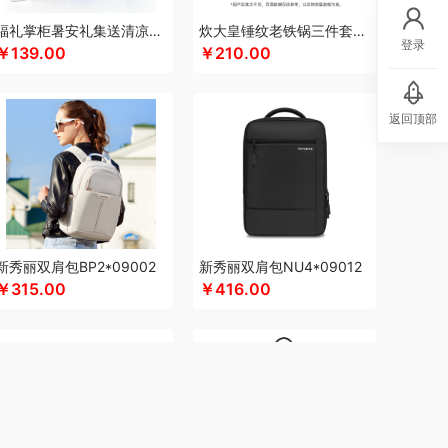
eep
康夫
康宁
可可满分
康巴赫（包销款）
福礼掌柜暑安礼集送清凉礼盒
炊大皇锤纹老铁锅三件套TZ03CW
登录
￥139.00
￥210.00
科普菲
凯洛诗
K.S.
kaco
克莉娜
罗莱 超柔床品
路悠悠
礼享时空
郎氏达
扣（小家电）
乐美雅（杯壶类）
理然
伦敦雾
返回顶部
厨贺鲤
龙的
乐养优品
绿帝
龙尖斛
餐具类）
罗莱
罗尔仕
岭味
骆驼
礼卡通福
隆福源
粮佰年
米贝丽
猫和老鼠
梦洁家纺
民间造物
漫沃星系
睦一
MEPRA
MUZILI
美荻斯
秒秒测
慕思
萌感觉
莫德兰卡
芈瓷
新秀丽双肩包BP2*09002
新秀丽双肩包NU4*09012
逆夏
南方黑芝麻
纽曼Newsmy
￥315.00
￥416.00
索
内野UCHINO
偶点OIDIRE
OOU
欧乐B
（家纺类）
攀高 pangaO
鹏程
盼盼
普沃达
香
趣游帮
敲打熊
七匹狼
秦唐宋
洽洽
事达小电（包销款）
锐珀尔
润心
如水
本
睿嫣润膏
润本（套装类）
认养一头牛