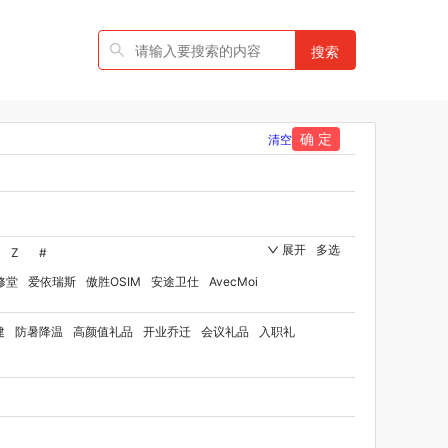
搜索
确 定
清空
展开
多选
Z
#
修堂
爱依瑞斯
傲胜OSIM
安途卫仕
AvecMoi
国者
艾瑞迪
艾博菲
澳莉维亚
爱沃可
建
防暑降温
高颜值礼品
开业乔迁
会议礼品
入职礼
ST
比顿
宝威玛
百丽安娜
伯纳德
贝师傅
洋家纺（品牌方）
班歌
宝堂马氏铺子
品
百草味（代理商）
贝洛可
八方礼
BRUNO
博洋家纺（代理商）
博洋宝贝
碧云泉