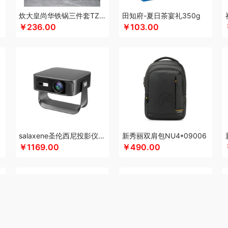
科侬丹
酷乐登
康恩贝
Kappa
可美瑞特
酷博
克洛特
酷龙达
康铭
咖博士
k
炊大皇尚华铁锅三件套TZ03SH-D
田知府-夏日茶宴礼350g
￥236.00
￥103.00
佳
可益康
科沃斯
柯乐希
康巴赫（锅具类）
卡宴
康巴赫（餐具类）
康尔馨
)
浪莎
隆力奇
兰士顿
LUING BOX
连邦
乐而雅
立家
粒上皇
朗思LANEX
空
旅文行艺
丽耳
联创
丽特斐
绿巨能
LAMPO
洛克星球
立白
莱克
乐扣乐
来伊份
罗莱超柔床品
乐千厨
LG生活健康
乐视
立时olayks
乐心
绿鼻子
乐
家饭香
乐的
李良济
陇间柒月
六神
徕芬
澜沧古茶
邻鹿
联合利华
乐美雅（
LOVO乐蜗
乐上/LEXON
乐扣乐扣
凌美
利仁
loomoo乐默
乐班
礼颂如意
马克西姆
牧高笛
蜜丝婷
米技
迈卡罗
摩飞电器
梦百合
米狗（MEEEGOU）
猫王收音机
唛恪
鸣盏
咪鼠
魔声
棉芽
momo
MIDU咪依度
慕思苏菲娜
salaxene圣伦西尼投影仪CP100
新秀丽双肩包NU4*09006
觅芳境
MOVA
摩礼
美穗吉家
名物
梦洁
摩飞个护
尼诺里拉
纽曼Newmine
￥1169.00
￥490.00
诗曼
奈雪的茶
南方寝饰
NNB
挪客
南纬三七
旎旎贝师傅
奈雪茶院
奈斯派
&Home
欧丽薇兰
欧锐铂
paperblanks
PANDA熊猫
片仔癀
普陀山
皮尔卡丹
茶器
泉尔思
千问
清风
青锦
全棉时代
庆润
浅香（包销款）
全格
雀巢
浅
沏一杯茶
清怡
千岛源
七西
乾耀
锐致
润本（套装）
润培
瑞驰SWICKY
荣
老板
ROCK洛克
若生活
柔刻
荣事达（品牌方）
睿嫣
容思格
荣事达
荣诚
润