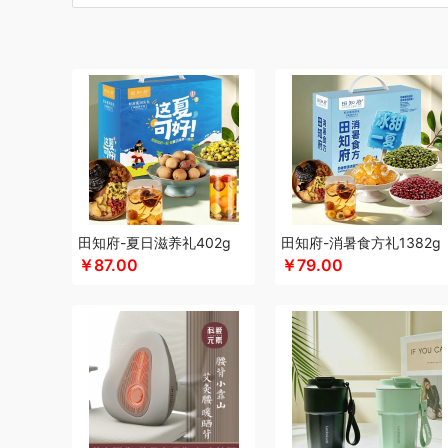
博莱克
博洋家居
倍瑞傲
北斗
倍思
巴天驽
BULL公
CMSH草莓生活
财滚滚
长青兔
茶艺师
厨邦
创维（
晨光
创维（手表类）
Cmierf Kuect （中国CKIR）
创维
达令河谷
德博莱
德力西
德则
地球叔叔
得一茶
德玛
迪士尼（儿童类）
德亚
德世朗(DESLON)
邓禄普
杜邦
迪士尼（家纺类）
尔木萄
EPOT（东方韵）
ELLE
ED
folli follie
费雪
夫人燕窝
飞利浦（个护类）
富昌
纺
飞利浦（厨电类）
飞利浦
飞利浦（音频类）
富安娜（
干饭饱饱熊
官栈
广州酒家（包销款）
个杯堂
故宫文
田知府-夏日滋养礼402g
田知府-消暑食方礼1382g
￥87.00
￥79.00
格米（包销款）
广州酒家
桂格
高洁丝
宫粮
公爵
固
HYUNDAI（数码类）
汉美驰
华帝
黄金果农
HYUND
HARVIE&HUDSON
海氏
韩国777
恒源祥
海尔（按摩
海天（食用油）
红帕55度
虹薇
环球港
徽羚羊
汇可
Jeko&Jeko
洁玉（定制款）
九号
九阳
践程JeoyCos
家之礼
几梦
洁丽雅（包销款）
JEEP
嘉唯JAHVERY
金帆
极鲜港
金世尊
坚果投影
嘉庆斋
吉潮瑞鲜
金号