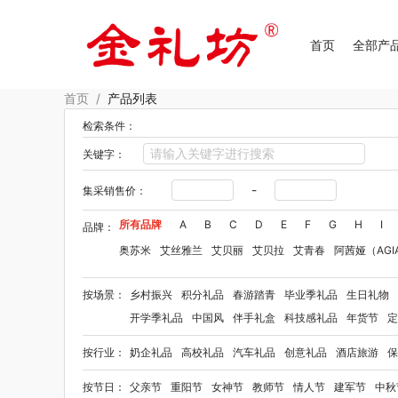
首页
全部产
首页
/
产品列表
检索条件：
关键字：
-
集采销售价：
所有品牌
A
B
C
D
E
F
G
H
I
品牌：
奥苏米
艾丝雅兰
艾贝丽
艾贝拉
艾青春
阿茜娅（AGI
Aroma Light
阿格利司
爱尔沃
艾优Apiyoo
奥妙
奥佳
按场景：
乡村振兴
积分礼品
春游踏青
毕业季礼品
生日礼物
爱华仕OIWAS
奥帝尔（包销款）
敖东
奥罗拉aurora
开学季礼品
中国风
伴手礼盒
科技感礼品
年货节
定
拜格
笨笨马
半亩花田
佰乐扣
布鲁诺
贝弗伦
卜珂
按行业：
奶企礼品
高校礼品
汽车礼品
创意礼品
酒店旅游
保
毕加索（文具类）
宝洁
百事（饮具类）
bbdd
八马
柏缇
笔下
巴赫约翰
豹牌（套装）
保卫蛋蛋
彼加曼
按节日：
父亲节
重阳节
女神节
教师节
情人节
建军节
中秋