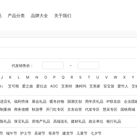
品
产品分类
品牌大全
关于我们
-
代发销售价：
J
K
L
M
N
O
P
Q
R
S
T
U
V
W
X
Y
A）
艾可熊
爱之旅
爱仕达
AOC
艾美特
澳柯玛
艾美家
安宝笛
爱竹人
艾
华
艾得锐威
Amos亚摩斯
Alluflon阿路弗仑
爱国者（移动电源）
爱润丝婷
爱
进店礼
福利劳保
展会礼品
暖冬好物
国潮文创
周年庆礼品
IP联名款
企业团
奥利贝拉
奥朴兰诗
奥克斯
安迪芒果
艾美特（代理商）
艾姆德
白猫
勃曼
BT
制案例
商务馈赠
秋游季
开门红专区
京东自营
代发专区
慧采专区
国铁商城
八马（包销款）
博牌
博朗
暴雪
不汲不迫
倍轻松
巴米樂
百草味
拜灭士
博
险礼品
珠宝礼品
房地产礼品
高端送礼
建材礼品
政企单位
银行礼品
豹牌（电器）
白大师
奔腾
Bernard Shaw 萧伯纳
博堡
保宁
北欧沃朗
白上寻
玻礼多蜜
八门虫社
北鼎
BKT
贝蒂斯
半亩川
百事食品
拜尔
bdo
保罗彼得
节
端午节
护士节
圣诞节
母亲节
建党节
儿童节
七夕节