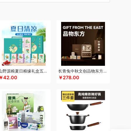
汀
车管家
厨创妈咪
超维
初方
彩虹
长寿花
川崎
瓷咖什
潮满峰
蚕花娘娘
蔡府
自然
迪士尼（数码类）
滴露
大地极物
独特艾琳
大三湘
杜邦
东客集
度佰特
思
Debo德铂
敦煌研究院
度华
飞利浦（按摩/净水类）
富光
飞亚达
方然陶瓷
方家铺子
菲斯宝finsybo
富佑嘉（FU+）
斧头牌
氛围部落
浮士德
芳恩家纺
国济堂
桂语轩
GUGE 谷格
宫廷传奇
高原宏
固本堂
山野源粮夏日粮缘礼盒五谷杂粮组合绿豆冰糖红枣清凉粥礼包
长青兔中秋文创品物东方A浮光款
￥42.00
￥278.00
皇
湖面贵族
浩瀚
海尔
豪森活
视力
华祥苑
幻响
海信
斛生记
黄天鹅
胡姬花
花西子
汉印
赫兰希
虎牌
瑾明礼
江中猴姑
君乐宝
佳绮利
金礼坊
素
极地物种
匠心萌宠
久久丫
聚银家纺
吉米
锦华
金龙鱼（代理商）
JBL
锦知兴
京荟堂
今粮道
京意之选
极时代
凯伦诗