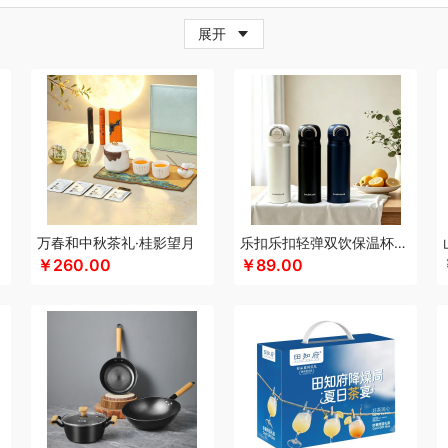
牛
超人
茶的想象
採光
柴火大院
藏兮
春枝漫野
炊大皇
橙心果匠
茶花
茶
展开
小家电）
传应
瓷语花香
茶马世家
聪鲸
川美臣
承夏文化
陈克明
CIMI西麦
（个护类）
错山
大迈
多样屋TAYOHYA
丁小宴
DGI
都乐Dole
大嘴猴
多采
珥
得力
大嘴猴（杯壶厨具雨伞
稻梁菽
吨吨
德菲摩尔
哆啦A梦
东菱
东方沁
（餐具类）
黛悦
大益茶
大希地
东悦
朵彩
东小燕
德芙
大荒金老农
戴可
IFIER漫步者
engue恩谷
EILEi
福礼掌柜
芬神
凡士林
凤凰
富光（专供款）
王
梵沐
法国啄木鸟
富昌（定制款）
福临门
非一FETANA
富安娜
孚日家纺
包销款1）
纷刻
飞科
飞图乐
飞利浦新安怡
菲驰
富安娜（包销款）
福东海
化
共禾京品
Glasslock
姑苏渔歌
观墨
果兹
冠军
格兰大地
格沫
宫廷匠心
万春和中秋茶礼·桂影望月
乐扣乐扣轻弹双饮保温杯LHC3217
￥260.00
￥89.00
特异
沟帮子熏鸡
歌力思
古菲斯
护舒宝
皇冠
呼也
瀚岳文化
海蓝之谜
皇上
AI（电器类）
花点时间
HOLOHOLO
华美
宏太
HOYO厚祐
何大屋
火象
好
类）
恒源祥（箱包）
和正
好丽友
哈尔斯
贺瑞
海尔Haier
斛生元
花花公子
心
花卉诗
海中御宴
皇家粮仓
海天（调味品）
宏石家纺
I&W
景福莱
洁玉
y
佳奥
君华仕
金龙鱼（包销款）
江中食疗
锦礼
佳沃
洁丽雅（代理商）
几
佳帮手
疆果乐
疆果果
聚康缘
金丝莉
津乔
京润堂
集味轩
靖滋莲
洁丽雅
鲸选码头
金镶玉
九阳（代理商）
金六福吉祥
洁柔
嘉禾月
聚运鑫
金满席