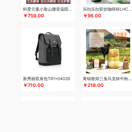
咖世家costa
凯亚仕
科朴优品KUUP
科爱元素
酷骑
科爱元素小靠山腰背温阳仪CI194A
乐扣乐扣双饮咖啡杯LHC4104
￥759.00
￥96.00
卡拉羊
凯诗捷
酷客者
酷彩
卡蛙
KEPO
嗑西西
康
可口可乐Coca Cola
科迈升
科洛
卡屋
陇间柒月(包销款
陆宝
罗莱 超柔床品
恋上鸭
联想
乐事
朗赫
朗朗鑫
洛得兰德
乐扣乐扣（箱包杯壶）
蓝月亮
乐亨
雷允上
蜡笔小新
利格
乐扣乐扣（家居/小家电）
罗蒙
LK
邻
罗技
罗比罗丹
领臣
立白（包销款）
泸溪河桃酥
龙虎
摩动
咪然
美仕达
MiKACARD
momo（杯壶）
美菱
Mamoru
墨小客
美的 Midea
马克图布
美立方
米妹妹
新秀丽双肩包TR1*04029
青锦敦煌三兔马克杯中秋礼盒腰靠遮阳帽实用中秋送礼套装
觅菓
磨客
玛丽亚·古琦
木之礼
美能格Maxco
摩米士
￥710.00
￥218.00
纽曼Newmine（线上款）
纽曼Newmine （线下款）
诺
OUMETE欧美特
欧典梦娜
欧美达
欧克士/OKSJ
Only
品存
鹏翼
PGG
品胜
派克
皮尔卡丹（皮具类）
璞实
全锦
杞里香
千禾
奇强
杞果小圣
清朴堂
启航雅居
瑞幸咖啡
锐思RECCI
荣事达厨具（包销款）
ROBAM