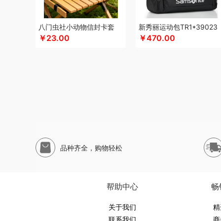
润本（套装类）
蕊丝坊
顺然
实丰文化
申魔
斯麦格sm
声阔
四喜悠品
苏泊尔（代理商）
山本
尚烤佳
神田K
八门虫社小动物信封卡套
新秀丽运动包TR1*39023
三利
蔬果园（代理商）
丝语棠
十二夏天
素言茶坊
生
￥23.00
￥470.00
诗裴丝
睡洞
膳佳
山生悦
十朝创生
十月稻田
膳魔师
三只松鼠（代理商）
世大家
施耐德
舒蕾（定制款）
圣德保罗
so.home
膳魔师（小家电）
水星家纺
思宜
田蜜日记
泰摩
T.J.HARREN
田知府
唐励
泰梦
童启
VANOW范洛
VVC
五芳斋
威立世
丸美
外交官
万华
温仑山VELOSAN
尾桥下窑
沃隆
唯宝
万事利
威诗兰
王者荣耀
WayourCare
万春和
五丰黎红
王小卤
五谷
品种齐全，购物轻松
西屋（运动户外）
小天才
小黄人
小茶MINIT
喜式
小
小甘菊
小天鹅
先锋
星龙港
象力
辛和园
信科
香度
小熊（Bear）
小白熊
玺魁
锡品源
杏花楼
心相印
蓄
帮助中心
畅
西屋（个护类）
向物
鲜品屋
希诺
徐福记
易威斯堡
昀品堂
云上好食光
关于我们
秞夏
鱼玥
悠米UURMI
有色
圆
精
联系我们
商
尹谜
艺色
俞兆林
怡乐雅
音颜
优铂
伊兰
燕遇东方