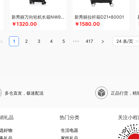
eg
塞外风
十足酷
松下
丝丽诺妃
思珀莱
山萃
狮峰
蔬果园
双立人
SWIS
ANDA
闪极
睡眠博士
司崎库
思特嘉美
斯凯奇SKECHERS
韶音
思响
生活
新秀丽万向轮机长箱NW9*25001
新秀丽拉杆箱DZ1*80001
活元素
素觅
圣匠鲁班
舒客
三和松石
山水SANSUI
SKG
SWEGEAR+（斯
￥1320.00
￥1580.00
（杯壶类）
胜源通
尚明
史努比
晒瑞
十八子作
石头
思薇科林
三胖蛋
宋朝
索爱（个护类）
塞尔兰斯
塞那
圣耳
生辰钢
世家
山野源粮
世净
诗丹柔
索
1
2
3
4
5
417
24 条/页
•••
莱
途柏丽TOBERLIR
汤姆逊
天琴
拓岳
汤臣倍健
甜蜜点
TCL
Tower
贪吃猫
萌
唐惠
淘艺轩
天生好果
TESIEN特斯恩
兔星星
途加
途马
T9
途雅
她妍
茶林
韦尔伯特
完美日记
伍闰堂
味滋源（品牌方）
维米仕
文曲星
五拾缘
万
沃品
沃莱
唯都
温仑山（电器类）
味滋源（包销款）
王大熊
威露士
无印良
磨房
物生物
皖亭
味滋源
無侘居
无穷
威基伍德
网易有道
WENGER/威戈
多仓直发，极速配送
正品行货，精
度
新科Shinco
先科
蟹满堂
新生代
喜临门
小狗（包销款）
西莱森
夏普SH
汐屹
昔马
鲜禾鲜
鲜飨
小罐茶
修光明建盏
香畴
希么希
小霸王
西屋（小
光
象印
西屋
西屋（风扇类）
小寻
香港小熊
西马龙
萱遇家纺
小仓熊
形
销礼品
热门分类
关注小程
优品尚竹
易铂
悦湘湖
云栖桦田
雅莉格丝
翼眠
柚家
云上布拉
姚朵朵
易路
创
选好物
优酷投影
悠拓者
优待
又见美物
生活电器
婴侍卫
裕道府
伊比萨
YOTTOY
伊弗勒
务礼品
家纺礼品
怡莲
遥里逊
元朗
元黍
萤石
姚淑先
原初格物
雍双堂
伊莱克斯
亿瞬间