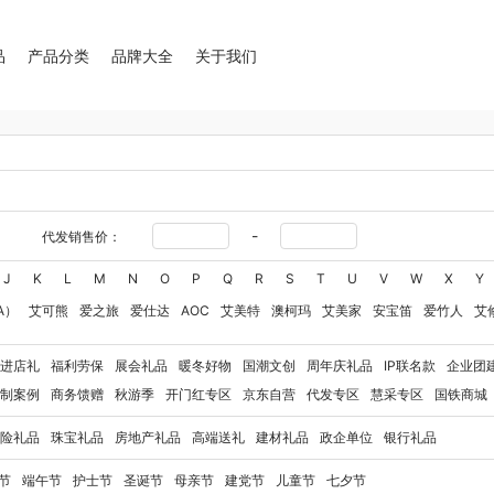
品
产品分类
品牌大全
关于我们
-
代发销售价：
J
K
L
M
N
O
P
Q
R
S
T
U
V
W
X
Y
A）
艾可熊
爱之旅
爱仕达
AOC
艾美特
澳柯玛
艾美家
安宝笛
爱竹人
艾
华
艾得锐威
Amos亚摩斯
Alluflon阿路弗仑
爱国者（移动电源）
爱润丝婷
爱
进店礼
福利劳保
展会礼品
暖冬好物
国潮文创
周年庆礼品
IP联名款
企业团
奥利贝拉
奥朴兰诗
奥克斯
安迪芒果
艾美特（代理商）
艾姆德
白猫
勃曼
BT
制案例
商务馈赠
秋游季
开门红专区
京东自营
代发专区
慧采专区
国铁商城
八马（包销款）
博牌
博朗
暴雪
不汲不迫
倍轻松
百草味
巴米樂
博洋家纺（
险礼品
珠宝礼品
房地产礼品
高端送礼
建材礼品
政企单位
银行礼品
豹牌（电器）
白大师
奔腾
Bernard Shaw 萧伯纳
博堡
保宁
北欧沃朗
白上寻
玻礼多蜜
八门虫社
北鼎
BKT
贝蒂斯
半亩川
百事食品
拜尔
bdo
保罗彼得
节
端午节
护士节
圣诞节
母亲节
建党节
儿童节
七夕节