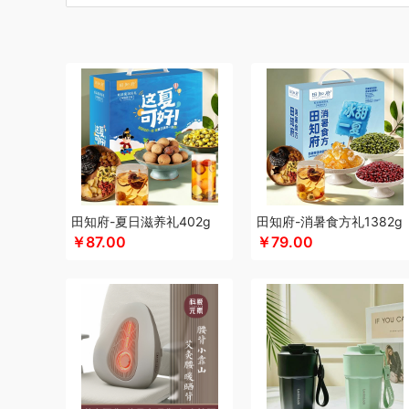
博莱克
博洋家居
倍瑞傲
北斗
倍思
巴天驽
BULL公
CMSH草莓生活
茶艺师
财滚滚
长青兔
厨邦
创维（
晨光
创维（手表类）
Cmierf Kuect （中国CKIR）
创维
达令河谷
德博莱
德力西
德则
得一茶
地球叔叔
德玛
杜邦（餐具类）
德世朗(DESLON)
邓禄普
度佰特
迪士
迪士尼（家纺类）
尔木萄
EPOT（东方韵）
EDIFIER
folli follie
费雪
夫人燕窝
飞利浦（个护类）
富昌
纺
飞利浦（厨电类）
飞利浦
飞利浦（音频类）
富安娜（
干饭饱饱熊
官栈
广州酒家（包销款）
个杯堂
故宫文
田知府-夏日滋养礼402g
田知府-消暑食方礼1382g
￥87.00
￥79.00
格米（包销款）
广州酒家
桂格
高洁丝
公爵
宫粮
固
HYUNDAI（电器类）
HYUNDAI（数码类）
汉美驰
华
HARVIE&HUDSON
黄金果农
海氏
韩国777
恒源祥
红帕55度
海天（食用油）
虹薇
环球港
徽羚羊
汇可
Jeko&Jeko
九阳
九号
践程JeoyCosy
洁玉（定制款
聚银家纺
几梦
疆果乐
JEEP
洁丽雅（包销款）
嘉唯J
金帆
极鲜港
金世尊
坚果投影
嘉庆斋
吉潮瑞鲜
金号