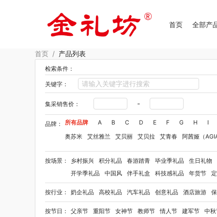
首页
全部产
首页
/
产品列表
检索条件：
关键字：
-
集采销售价：
所有品牌
A
B
C
D
E
F
G
H
I
品牌：
奥苏米
艾丝雅兰
艾贝丽
艾贝拉
艾青春
阿茜娅（AGI
Aroma Light
阿格利司
爱尔沃
艾优Apiyoo
奥妙
奥佳
按场景：
乡村振兴
积分礼品
春游踏青
毕业季礼品
生日礼物
爱华仕OIWAS
奥帝尔（包销款）
敖东
奥罗拉aurora
开学季礼品
中国风
伴手礼盒
科技感礼品
年货节
定
拜格
佰乐扣
笨笨马
半亩花田
布鲁诺
贝弗伦
卜珂
按行业：
奶企礼品
高校礼品
汽车礼品
创意礼品
酒店旅游
保
毕加索（文具类）
宝洁
百事（饮具类）
bbdd
八马
柏缇
笔下
巴赫约翰
豹牌（套装）
保卫蛋蛋
彼加曼
按节日：
父亲节
重阳节
女神节
教师节
情人节
建军节
中秋