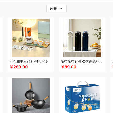
牛
超人
茶的想象
採光
炊大皇
柴火大院
藏兮
春枝漫野
橙心果匠
茶花
茶
展开
小家电）
传应
瓷语花香
茶马世家
聪鲸
川美臣
承夏文化
陈克明
川崎
瓷咖
（个护类）
错山
大迈
多样屋TAYOHYA
丁小宴
DGI
都乐Dole
大嘴猴
多采
珥
得力
稻梁菽
吨吨
大嘴猴（杯壶厨具雨伞
德菲摩尔
哆啦A梦
东菱
东方沁
尼（儿童类）
德亚
黛悦
大益茶
大希地
东悦
朵彩
德芙
Debo德铂
东小燕
漫步者
ELLE
engue恩谷
EILEi
福礼掌柜
芬神
凡士林
富光（专供款）
凤凰
王
梵沐
富昌（定制款）
法国啄木鸟
福临门
非一FETANA
富安娜
方家铺子
包销款1）
飞科
飞图乐
飞利浦新安怡
菲驰
富安娜（包销款）
福东海
斧头牌
化
共禾京品
Glasslock
姑苏渔歌
观墨
果兹
格兰大地
冠军
格沫
宫廷匠心
万春和中秋茶礼·桂影望月
乐扣乐扣轻弹双饮保温杯LHC3217
￥260.00
￥89.00
特异
歌力思
沟帮子熏鸡
古菲斯
皇冠
护舒宝
海蓝之谜
呼也
瀚岳文化
皇上
帝
花点时间
HOLOHOLO
华美
火象
HOYO厚祐
何大屋
宏太
好视力
幻响
哈尔斯
海尔（按摩类）
恒源祥（箱包）
和正
好丽友
贺瑞
海尔Haier
斛生元
心
花卉诗
海中御宴
宏石家纺
海天（调味品）
皇家粮仓
I&W
洁玉
景福莱
）
佳奥
金龙鱼（包销款）
江中食疗
君华仕
锦礼
几素
极地物种
匠心萌宠
AHVERY
津乔
佳帮手
疆果果
金丝莉
聚康缘
京润堂
集味轩
靖滋莲
洁丽
鲸选码头
金六福吉祥
九阳（代理商）
金镶玉
极时代
洁柔
嘉禾月
聚运鑫