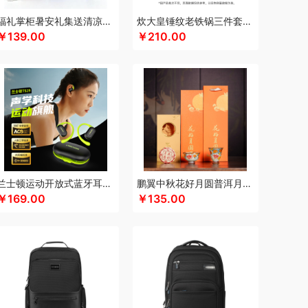
康夫
咖博士
keep
康宁
可可满分
福礼掌柜暑安礼集送清凉礼盒
炊大皇锤纹老铁锅三件套TZ03CW
￥139.00
￥210.00
餐具类）
康尔馨
凯洛诗
科普菲
K.S.
kaco
LANEX
罗莱 超柔床品
路悠悠
礼享时空
）
乐扣乐扣（箱包杯壶）
立白
洛克星球
s
乐心
绿鼻子
乐厨贺鲤
龙的
乐养优品
乐美雅（餐具类）
罗莱
罗尔仕
岭味
乐班
礼颂如意
隆福源
粮佰年
米贝丽
民间造物
漫沃星系
睦一
MEPRA
MUZILI
U咪依度
慕思苏菲娜
美荻斯
秒秒测
慕思
兰士顿运动开放式蓝牙耳机TS19
鹏翼中秋花好月圆普洱月饼三件商务套装带中秋贺卡证书
奈雪的茶
尼诺里拉
纽曼Newmine
逆夏
￥169.00
￥135.00
奈雪茶院
奈斯派索
内野UCHINO
偶点OIDIRE
陀山
皮尔卡丹（家纺类）
攀高 pangaO
鹏程
全格
雀巢
浅香
趣游帮
敲打熊
七匹狼
CKY
荣事达小电（包销款）
润心
如水
荣诚
润本
睿嫣润膏
认养一头牛