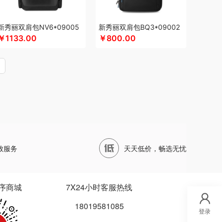
S MILITARY
圣伦西尼
顺鑫鑫源
帅康
四两坨
演异
SHERIDAN喜来登
三头鹰
苏菲
苏泊尔
新秀丽双肩包NV6*09005
新秀丽双肩包BQ3*09002
维格尔）
穗格氏
赛文兔
首佩
尚陵
十月初五
￥1133.00
￥800.00
斯阁睿
赛黄金
三只松鼠
哈曼
思钢
苏泊尔（杯壶）
随享星巴克
TKK
天蕴
泰昌
特美刻
太力
听丛
社
途帮
UOMI
usmile笑容加
UOOPINS
格
唯我
无印良品
万益蓝
万仟堂
万象
品（代理商）
微果
W&P
文石
维科
勿一
新宝SAMPO
夏普
夕多
西屋（冰洗类）
致服务
天天低价，畅选无忧
ARP
星巴克
小胖爪
小画仙
雪糕大师
家电）
星巴克（杯壶/包袋）
新秀丽
象派
心缘堂
新鲜生活
鲜记
新宝堂
序商城
7X24小时客服热线
达
燕之坊
牙博士
雅诗兰黛
云鲸
伊莎贝拉
18019581085
元朗荣华
友望
雅鹿
优竹世家
右心
一辈子
登录
英红（包销款）
佑美
姚生记
雅琅晶
银小燕