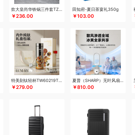
酷骑
科侬丹
酷乐登
Kappa
康恩贝
可美瑞特
酷博
克洛特
酷龙达
康铭
炊大皇尚华铁锅三件套TZ03SH-D
田知府-夏日茶宴礼350g
￥236.00
￥103.00
KEPO
卡蛙
卡宴
可益康
康佳
科沃斯
柯乐希
康巴赫（锅具类）
康巴赫（
月(包销款)
浪莎
隆力奇
兰士顿
LUING BOX
乐而雅
连邦
立家
粒上皇
朗思
旅文行艺
丽耳
朗朗鑫空
联创
丽特斐
绿巨能
伦敦雾
理然
乐美雅（杯壶类
MPO
雷允上
来伊份
罗莱超柔床品
乐千厨
LG生活健康
乐视
邻鹿
立时olayk
电）
罗蒙
邻家饭香
乐的
李良济
陇间柒月
六神
徕芬
澜沧古茶
联合利华
泸溪河桃酥
龙虎
LOVO乐蜗
乐上/LEXON
利仁
凌美
loomoo乐默
乐扣乐扣
美菱
马克西姆
牧高笛
momo（杯壶）
蜜丝婷
米技
迈卡罗
摩飞电器
梦百合
克图布
美立方
米妹妹
鸣盏
咪鼠
猫王收音机
唛恪
魔声
momo
棉芽
MID
特美刻钛轻杯TW60219Ti白玫瑰向日葵杏树300ML
夏普（SHARP）无叶风扇电风扇家用净化落地扇低噪
礼
玛丽亚·古琦
摩米士
觅芳境
摩礼
MOVA
美穗吉家
名物
梦洁
摩飞个护
￥279.00
￥810.00
曼Newmine （线下款）
诺诗曼
南方寝饰
NNB
挪客
南纬三七
旎旎贝师傅
/OKSJ
Only&Home
欧丽薇兰
欧锐铂
paperblanks
PANDA熊猫
片仔癀
普
皮具类）
璞实茶器
泉尔思
千问
清风
青锦
全棉时代
庆润
浅香（包销款）
堂
启航雅居
沏一杯茶
千岛源
乾耀
七西
锐致
润本（套装）
润培
瑞驰SWI
OBAM老板
ROCK洛克
若生活
柔刻
荣事达（品牌方）
睿嫣
荣事达
容思格