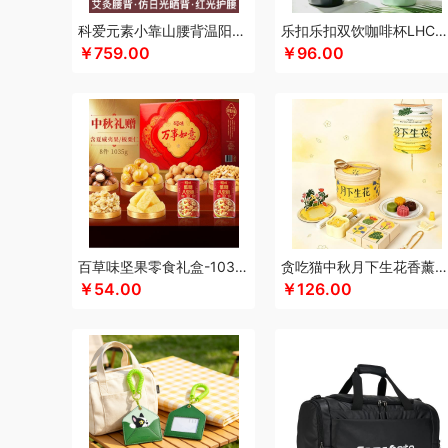
咖世家costa
凯伦诗
凯亚仕
科朴优品KUUP
科爱元素
科爱元素小靠山腰背温阳仪CI194A
乐扣乐扣双饮咖啡杯LHC4104
￥759.00
￥96.00
康巴赫（包销款）
卡拉羊
凯诗捷
酷客者
酷彩
嗑西西
克莉娜
可口可乐Coca Cola
科迈升
科洛
卡屋
陇间柒
陆宝
郎氏达
恋上鸭
罗莱 超柔床品
联想
乐事
朗赫
乐扣乐扣（小家电）
莱克
洛得兰德
蓝月亮
乐亨
LA
绿帝
龙尖斛
蜡笔小新
利格
LK
乐扣乐扣（家居/小家
礼卡通福
骆驼
罗技
罗比罗丹
领臣
立白（包销款）
猫和老鼠
梦洁家纺
摩动
咪然
美仕达
MiKACARD
Mamoru
米狗（MEEEGOU）
墨小客
美的 Midea
马
百草味坚果零食礼盒-1035g（万事如意）
贪吃猫中秋月下生花香薰套装
萌感觉
莫德兰卡
芈瓷
觅菓
磨客
美能格Maxco
木之
￥54.00
￥126.00
南方黑芝麻
纽曼Newsmy
纽曼Newmine（线上款）
纽
OOU
欧乐B
OUMETE欧美特
欧典梦娜
欧美达
欧克士
盼盼
普沃达
品存
鹏翼
品胜
PGG
派克
皮尔卡丹（
秦唐宋
洽洽
全锦
杞里香
千禾
奇强
杞果小圣
清朴
锐珀尔
瑞幸咖啡
锐思RECCI
荣事达厨具（包销款）
R