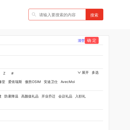
搜索
确 定
清空
展开
多选
Z
#
修堂
爱依瑞斯
傲胜OSIM
安途卫仕
AvecMoi
国者
艾瑞迪
艾博菲
澳莉维亚
爱沃可
建
防暑降温
高颜值礼品
开业乔迁
会议礼品
入职礼
ST
比顿
宝威玛
百丽安娜
伯纳德
贝师傅
品牌方）
班歌
拜灭士
宝堂马氏铺子
品
百草味（代理商）
贝洛可
八方礼
BRUNO
博洋家纺（代理商）
博洋宝贝
碧云泉