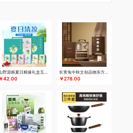
汀
车管家
厨创妈咪
超维
初方
彩虹
什
CIMI西麦
长寿花
潮满峰
蚕花娘娘
蔡府
自然
迪士尼（数码类）
滴露
大地极物
独特艾琳
大三湘
杜邦
东客集
大荒金老农
戴可思
敦煌研究院
度华
飞利浦（按摩/净水类）
富光
飞亚达
方然陶瓷
孚日家纺
菲斯宝finsybo
富佑嘉（FU+）
纷刻
氛围部落
芳恩家纺
浮士德
国济堂
桂语轩
GUGE 谷格
宫廷传奇
固本堂
高原宏
山野源粮夏日粮缘礼盒五谷杂粮组合绿豆冰糖红枣清凉粥礼包
长青兔中秋文创品物东方A浮光款
￥42.00
￥278.00
皇
浩瀚
湖面贵族
海尔
豪森活
华祥苑
海信
斛生记
黄天鹅
花花公子
胡姬花
赫兰希
汉印
花西子
虎牌
瑾明礼
江中猴姑
君乐宝
佳绮利
金礼坊
久久丫
佳沃
洁丽雅（代理商）
家之礼
雅
吉米
锦华
金龙鱼（代理商）
JBL
锦知兴
金满席
京荟堂
今粮道
京意之选