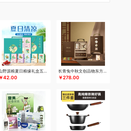
汀
车管家
厨创妈咪
超维
初方
彩虹
川崎
瓷咖什
长寿花
潮满峰
蚕花娘娘
蔡府
尼（数码类）
多采自然
滴露
大地极物
独特艾琳
大三湘
杜邦
东客集
大荒金老农
戴可思
敦煌研究院
度华
）
凤凰
富光
飞利浦（按摩/净水类）
飞亚达
孚日家纺
菲斯宝finsybo
富佑嘉（FU+）
纷刻
氛围部落
芳恩家纺
浮士德
国济堂
桂语轩
GUGE 谷格
宫廷传奇
高原宏
固本堂
山野源粮夏日粮缘礼盒五谷杂粮组合绿豆冰糖红枣清凉粥礼包
长青兔中秋文创品物东方A浮光款
￥42.00
￥278.00
瀚
湖面贵族
海尔
豪森活
皇冠
华祥苑
海信
斛生记
黄天鹅
花花公子
胡姬花
赫兰希
汉印
花西子
虎牌
瑾明礼
江中猴姑
君乐宝
佳绮利
金礼坊
洁丽雅（代理商）
久久丫
佳沃
几梦
疆果乐
米
锦华
金龙鱼（代理商）
JBL
锦知兴
金帆
席
京荟堂
今粮道
京意之选
咖世家costa