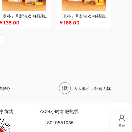
四两坨
声阔
四喜悠品
苏泊尔（代理商）
山本
泊尔
三利
蔬果园（代理商）
丝语棠
十二夏天
「卓朴」月影清欢·杯碟咖啡组
「卓朴」月影清欢·杯碟咖啡月饼组
五
诗裴丝
膳佳
睡洞
十朝创生
山生悦
￥138.00
￥166.00
（代理商）
世大家
施耐德
舒蕾（定制款）
德保罗
膳魔师（小家电）
思宜莱
水星家纺
ARREN
泰摩
田知府
唐励
泰梦
童启萌
唐惠
芳斋
威立世
丸美
外交官
万华茶林
尾桥下窑
沃隆
唯宝
万事利
沃品
威诗兰
万春和
五丰黎红
王小卤
五谷磨房
物生物
天才
小度
小黄人
小茶MINIT
喜式
先科
致服务
天天低价，畅选无忧
龙港
象力
辛和园
信科
香度
汐屹
昔马
品源
杏花楼
心相印
蓄光
象印
西屋
诺
徐福记
易威斯堡
优品尚竹
易铂
悦湘湖
序商城
7X24小时客服热线
悠米UURMI
有色
圆创
优酷投影
悠拓者
18019581085
乐雅
优铂
燕遇东方
怡莲
伊兰
遥里逊
元朗
登录
宜合道
野小兽
亦佰味
禹鸿物予
悦滋木