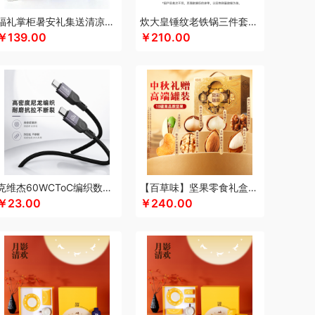
keep
康宁
可可满分
康巴赫（包销款）
福礼掌柜暑安礼集送清凉礼盒
炊大皇锤纹老铁锅三件套TZ03CW
￥139.00
￥210.00
凯洛诗
科普菲
K.S.
kaco
克莉娜
超柔床品
路悠悠
礼享时空
粒上皇
陆宝
扣乐扣（箱包杯壶）
洛克星球
立白
莱克
心
绿鼻子
乐厨贺鲤
龙的
乐养优品
绿帝
（餐具类）
罗莱
罗尔仕
岭味
礼卡通福
如意
隆福源
粮佰年
米贝丽
猫和老鼠
漫沃星系
睦一
MEPRA
MUZILI
Mamoru
思苏菲娜
美荻斯
秒秒测
慕思
萌感觉
克维杰60WCToC编织数据线黑色1MKV-CC10N
【百草味】坚果零食礼盒-1120g（凤彩瑞章）
拉
奈雪的茶
纽曼Newmine
逆夏
南方黑芝麻
￥23.00
￥240.00
斯派索
内野UCHINO
偶点OIDIRE
OOU
欧乐B
gaO
鹏程
盼盼
普沃达
品存
鹏翼
品胜
熊
七匹狼
秦唐宋
洽洽
全锦
杞里香
千禾
如水
锐珀尔
瑞幸咖啡
锐思RECCI
牛
润本（套装类）
蕊丝坊
顺然
实丰文化