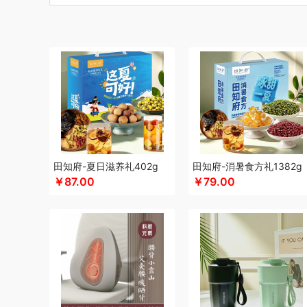
博莱克
博洋家居
倍瑞傲
北斗
倍思
巴天驽
BULL公
CMSH草莓生活
茶艺师
财滚滚
长青兔
厨邦
创维（
晨光
创维（手表类）
Cmierf Kuect （中国CKIR）
创维
德博莱
德力西
达令河谷
得一茶
德则
地球叔叔
德玛
杜邦（餐具类）
德世朗(DESLON)
邓禄普
度佰特
迪士
迪士尼（家纺类）
尔木萄
EPOT（东方韵）
EDIFIER
方然陶瓷
费雪
夫人燕窝
飞利浦（个护类）
富昌
纺王
飞利浦（厨电类）
飞利浦
飞利浦（音频类）
富安娜（
干饭饱饱熊
官栈
广州酒家（包销款）
个杯堂
故宫文
田知府-夏日滋养礼402g
田知府-消暑食方礼1382g
￥87.00
￥79.00
格米（包销款）
广州酒家
高洁丝
桂格
公爵
宫粮
固
HYUNDAI（电器类）
HYUNDAI（数码类）
汉美驰
华
HARVIE&HUDSON
黄金果农
海氏
韩国777
恒源祥
红帕55度
海天（食用油）
虹薇
环球港
徽羚羊
汇可
Jeko&Jeko
九阳
九号
践程JeoyCosy
洁玉（定制款
疆果果
家之礼
聚银家纺
JEEP
洁丽雅（包销款）
嘉唯
极鲜港
金世尊
坚果投影
嘉庆斋
吉潮瑞鲜
金号
鲸选