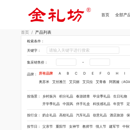
首页
全部产
首页
/
产品列表
检索条件：
关键字：
-
集采销售价：
所有品牌
A
B
C
D
E
F
G
H
I
品牌：
奥苏米
艾丝雅兰
艾贝丽
艾贝拉
艾青春
阿茜娅（AGI
Aroma Light
阿格利司
爱尔沃
艾优Apiyoo
奥妙
奥佳
按场景：
乡村振兴
积分礼品
春游踏青
毕业季礼品
生日礼物
爱华仕OIWAS
奥帝尔（包销款）
敖东
奥罗拉aurora
开学季礼品
中国风
伴手礼盒
科技感礼品
年货节
定
佰乐扣
笨笨马
半亩花田
拜格
贝弗伦
布鲁诺
卜珂
按行业：
奶企礼品
高校礼品
汽车礼品
创意礼品
酒店旅游
保
毕加索（文具类）
宝洁
百事（饮具类）
bbdd
八马
柏缇
笔下
巴赫约翰
豹牌（套装）
保卫蛋蛋
彼加曼
按节日：
父亲节
重阳节
女神节
教师节
情人节
建军节
中秋