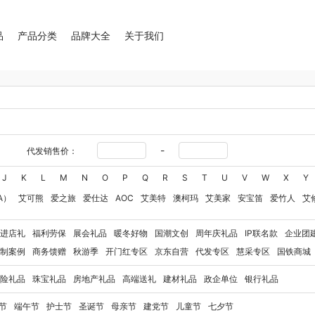
品
产品分类
品牌大全
关于我们
-
代发销售价：
J
K
L
M
N
O
P
Q
R
S
T
U
V
W
X
Y
A）
艾可熊
爱之旅
爱仕达
AOC
艾美特
澳柯玛
艾美家
安宝笛
爱竹人
艾
华
艾得锐威
Amos亚摩斯
Alluflon阿路弗仑
爱国者（移动电源）
爱润丝婷
爱
进店礼
福利劳保
展会礼品
暖冬好物
国潮文创
周年庆礼品
IP联名款
企业团
奥利贝拉
奥朴兰诗
奥克斯
安迪芒果
艾美特（代理商）
艾姆德
白猫
勃曼
BT
制案例
商务馈赠
秋游季
开门红专区
京东自营
代发专区
慧采专区
国铁商城
八马（包销款）
博牌
博朗
暴雪
不汲不迫
倍轻松
巴米樂
百草味
博洋家纺（
险礼品
珠宝礼品
房地产礼品
高端送礼
建材礼品
政企单位
银行礼品
豹牌（电器）
白大师
奔腾
Bernard Shaw 萧伯纳
博堡
保宁
北欧沃朗
白上寻
玻礼多蜜
八门虫社
北鼎
BKT
贝蒂斯
半亩川
百事食品
拜尔
bdo
保罗彼得
节
端午节
护士节
圣诞节
母亲节
建党节
儿童节
七夕节