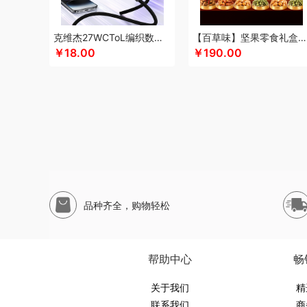
申魔
斯麦格smeg
塞外风
十足酷
松下
丝丽诺妃
思
尚烤佳
神田KANDA
闪极
睡眠博士
司崎库
思特嘉美
克维杰27WCToL编织数据线黑色1MKV-CL10N
【百草味】坚果零食礼盒-1696g（太和礼）
素言茶坊
生活元素
素觅
圣匠鲁班
舒客
三和松石
山
￥18.00
￥190.00
十月稻田
膳魔师（杯壶类）
史努比
尚明
胜源通
十八
索爱（个护类）
塞尔兰斯
塞那
圣耳
生辰钢
世家
山
途柏丽TOBERLIR
汤姆逊
拓岳
泰昌
天琴
汤臣倍健
淘艺轩
天生好果
TESIEN特斯恩
兔星星
途加
途马
T
韦尔伯特
完美日记
伍闰堂
味滋源（品牌方）
维米仕
沃莱
温仑山（电器类）
唯都
味滋源（包销款）
王大
無侘居
味滋源
皖亭
无穷
威基伍德
网易有道
WENG
品种齐全，购物轻松
新科Shinco
蟹满堂
新生代
小甘菊
喜临门
小狗（包
鲜禾鲜
鲜飨
小罐茶
修光明建盏
香畴
希么希
小霸王
西屋（风扇类）
小寻
香港小熊
西马龙
萱遇家纺
小仓
帮助中心
畅
云栖桦田
雅莉格丝
翼眠
柚家
云上布拉
姚朵朵
易路
优待
又见美物
关于我们
婴侍卫
裕道府
伊比萨
YOTTOY
伊弗
精
联系我们
商
元黍
萤石
雍双堂
伊莱克斯
亿瞬间
原初格物
姚淑先