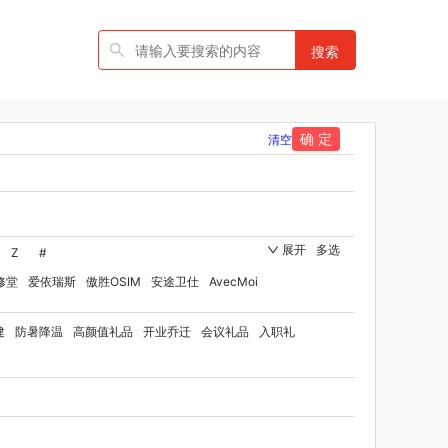
搜索
确 定
清空
展开
多选
Z
#
修堂
爱依瑞斯
傲胜OSIM
安途卫仕
AvecMoi
国者
艾瑞迪
艾博菲
澳莉维亚
爱沃可
建
防暑降温
高颜值礼品
开业乔迁
会议礼品
入职礼
ST
比顿
宝威玛
百丽安娜
伯纳德
贝师傅
品牌方）
班歌
拜灭士
宝堂马氏铺子
品
百草味（代理商）
贝洛可
八方礼
BRUNO
博洋家纺（代理商）
博洋宝贝
碧云泉