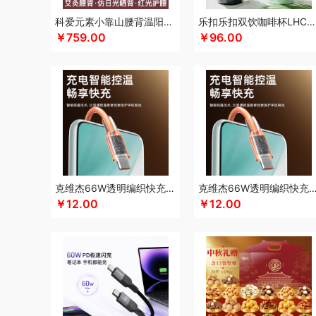
凯伦诗
凯亚仕
科朴优品KUUP
科爱元素
酷骑
科侬丹
科爱元素小靠山腰背温阳仪CI194A
乐扣乐扣双饮咖啡杯LHC4104
￥759.00
￥96.00
卡拉羊
凯诗捷
酷客者
酷彩
KEPO
嗑西西
卡宴
卡
可口可乐Coca Cola
科迈升
科洛
卡屋
陇间柒月(包销款
郎氏达
罗莱 超柔床品
乐事
恋上鸭
联想
朗赫
旅文
乐扣乐扣（小家电）
洛得兰德
乐亨
雷允上
LAMPO
龙尖斛
蜡笔小新
利格
LK
乐扣乐扣（家居/小家电）
骆驼
罗技
罗比罗丹
领臣
立白（包销款）
泸溪河桃酥
梦洁家纺
摩动
咪然
美仕达
MiKACARD
美菱
马克
米狗（MEEEGOU）
墨小客
美的 Midea
马克图布
美
克维杰66W透明编织快充线2米橙色KV-AC6A20C
克维杰66W透明编织快充线1.5米橙色KV-A
莫德兰卡
芈瓷
觅菓
磨客
美能格Maxco
玛丽亚·古琦
￥12.00
￥12.00
纽曼Newsmy
纽曼Newmine（线上款）
纽曼Newmine
OUMETE欧美特
欧典梦娜
欧美达
欧克士/OKSJ
Only
PGG
派克
皮尔卡丹（皮具类）
璞实茶器
泉尔思
千
奇强
杞果小圣
清朴堂
启航雅居
沏一杯茶
千岛源
乾
荣事达厨具（包销款）
ROBAM老板
ROCK洛克
若生活