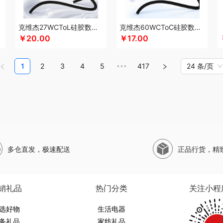
珀莱
山萃
狮峰
蔬果园
双立人
SWISS MILITARY
圣伦西尼
顺鑫鑫源
帅康
斯凯奇SKECHERS
韶音
思响
生活演异
SHERIDAN喜来登
三头鹰
苏菲
苏
克维杰27WCToL硅胶数据线黑色1MKV-CL10S
克维杰60WCToC硅胶数据线黑色1MKV-CC10S
水SANSUI
SKG
SWEGEAR+（斯维格尔）
穗格氏
赛文兔
首佩
尚陵
十月初
￥20.00
￥17.00
子作
石头
晒瑞
思薇科林
三胖蛋
宋朝
赛黄金
斯阁睿
三只松鼠
三只松鼠
野源粮
世净
索哈曼
诗丹柔
随享星巴克
思钢
苏泊尔（杯壶）
so.home
圣
1
2
3
4
5
417
24 条/页
•••
甜蜜点
TCL
Tower
TKK
贪吃猫
天蕴
特美刻
太力
听丛
田蜜日记
T.J.H
9
途雅
她妍社
途帮
UOMI
usmile笑容加
UOOPINS
VANOW范洛
VVC
五
文曲星
五拾缘
万格
唯我
无印良品
万益蓝
万仟堂
万象
温仑山VELOSAN
熊
威露士
无印良品（代理商）
微果
W&P
文石
维科
王者荣耀
WayourCare
ER/威戈
勿一
新宝SAMPO
夏普
夕多
西屋（运动户外）
西屋（冰洗类）
小
多仓直发，极速配送
正品行货，精
销款）
西莱森
夏普SHARP
星巴克
小胖爪
小画仙
雪糕大师
先锋
小天鹅
星
西屋（小家电）
星巴克（杯壶/包袋）
新秀丽
小熊（Bear）
小白熊
玺魁
锡
熊
形象派
心缘堂
新鲜生活
鲜记
新宝堂
西屋（个护类）
向物
鲜品屋
希
销礼品
热门分类
关注小程
达
燕之坊
牙博士
雅诗兰黛
云鲸
伊莎贝拉
昀品堂
云上好食光
秞夏
鱼玥
勒
选好物
元朗荣华
友望
雅鹿
优竹世家
生活电器
右心
一辈子
尹谜
俞兆林
艺色
音颜
怡
务礼品
家纺礼品
英红（包销款）
佑美
姚生记
渝情渝礼
壹礼物
雅琅晶
银小燕
雅觅
驿客