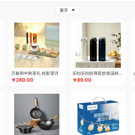
牛
超人
茶的想象
採光
炊大皇
柴火大院
藏兮
春枝漫野
橙心果匠
茶花
茶
展开
小家电）
传应
瓷语花香
茶马世家
聪鲸
川美臣
承夏文化
陈克明
CIMI西麦
（个护类）
错山
大迈
多样屋TAYOHYA
丁小宴
DGI
大嘴猴
都乐Dole
迪士
珥
得力
稻梁菽
吨吨
大嘴猴（杯壶厨具雨伞
德菲摩尔
哆啦A梦
东菱
东方沁
尼（儿童类）
德亚
黛悦
大益茶
大希地
东悦
朵彩
德芙
Debo德铂
东小燕
漫步者
ELLE
engue恩谷
EILEi
folli follie
福礼掌柜
芬神
凡士林
富光（专供款
梵沐
富昌（定制款）
法国啄木鸟
福临门
非一FETANA
富安娜
方家铺子
包销款1）
飞科
飞图乐
飞利浦新安怡
菲驰
富安娜（包销款）
福东海
斧头牌
化
共禾京品
Glasslock
姑苏渔歌
观墨
果兹
格兰大地
冠军
格沫
宫廷匠心
万春和中秋茶礼·桂影望月
乐扣乐扣轻弹双饮保温杯LHC3217
￥260.00
￥89.00
特异
歌力思
沟帮子熏鸡
古菲斯
护舒宝
呼也
瀚岳文化
海蓝之谜
皇上皇
浩
帝
HOLOHOLO
华美
花点时间
何大屋
火象
HOYO厚祐
宏太
幻响
好视力
哈尔斯
海尔（按摩类）
恒源祥（箱包）
和正
好丽友
贺瑞
海尔Haier
斛生元
心
花卉诗
海中御宴
宏石家纺
海天（调味品）
皇家粮仓
I&W
洁玉
景福莱
）
佳奥
金龙鱼（包销款）
江中食疗
君华仕
锦礼
几素
极地物种
匠心萌宠
JAHVERY
津乔
佳帮手
聚康缘
金丝莉
京润堂
集味轩
靖滋莲
洁丽雅
吉
码头
金六福吉祥
九阳（代理商）
金镶玉
极时代
洁柔
嘉禾月
聚运鑫
金满