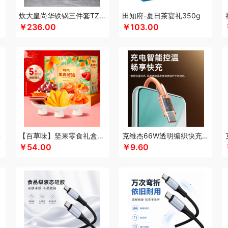
酷乐登
Kappa
康恩贝
可美瑞特
酷博
克洛特
酷龙达
康铭
康夫
咖博士
炊大皇尚华铁锅三件套TZ03SH-D
田知府-夏日茶宴礼350g
￥236.00
￥103.00
蛙
可益康
康佳
科沃斯
柯乐希
康巴赫（锅具类）
康巴赫（餐具类）
康尔馨
)
隆力奇
兰士顿
LUING BOX
连邦
乐而雅
浪莎
立家
朗思LANEX
罗莱 
行艺
丽耳
朗朗鑫空
联创
丽特斐
绿巨能
伦敦雾
乐美雅（杯壶类）
理然
乐
来伊份
蓝月亮
罗莱超柔床品
乐千厨
LG生活健康
乐视
邻鹿
立时olayks
乐
罗蒙
邻家饭香
乐的
李良济
陇间柒月
六神
徕芬
澜沧古茶
联合利华
乐美雅
龙虎
LOVO乐蜗
乐上/LEXON
利仁
凌美
loomoo乐默
乐扣乐扣
乐班
礼颂
西姆
牧高笛
momo（杯壶）
蜜丝婷
米技
迈卡罗
摩飞电器
梦百合
民间造物
立方
米妹妹
鸣盏
咪鼠
猫王收音机
唛恪
魔声
棉芽
MIDU咪依度
momo
慕
C6A15C
【百草味】坚果零食礼盒-508g（果真好运）
克维杰66W透明编织快充线1米橙色KV-AC6A10C
木之礼
摩米士
美穗吉家
MOVA
觅芳境
摩礼
名物
梦洁
摩飞个护
尼诺里
￥54.00
￥9.60
 （线下款）
诺诗曼
南方寝饰
NNB
挪客
南纬三七
旎旎贝师傅
奈雪茶院
奈
&Home
欧丽薇兰
欧锐铂
paperblanks
PANDA熊猫
片仔癀
普陀山
攀高 pan
问
清风
青锦
全棉时代
庆润
浅香（包销款）
全格
雀巢
浅香
趣游帮
敲打
耀
七西
锐致
润本（套装）
润培
瑞驰SWICKY
荣事达小电（包销款）
润心
柔刻
荣事达（品牌方）
睿嫣
荣事达
容思格
荣诚
润本
睿嫣润膏
认养一头