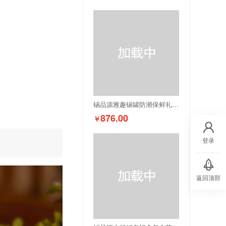
锡品源雅趣锡罐防潮保鲜礼品新中式纯锡茶叶罐可定制储茶罐文创
876.00
￥
登录
返回顶部