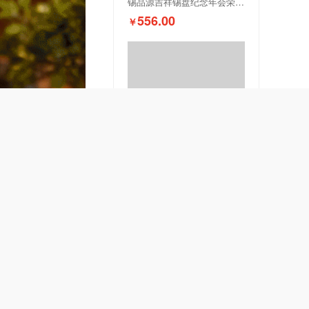
锡品源吉祥锡盘纪念年会荣休周年校庆商务奖杯送礼家居摆件可定制
556.00
￥
锡品源马到成功锡盘开业年会乔迁商务祝福送礼收藏礼赠摆件可定制
676.00
￥