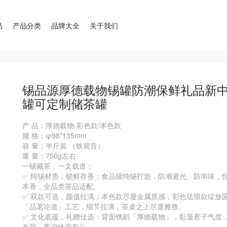
品
产品分类
品牌大全
关于我们
锡品源厚德载物锡罐防潮保鲜礼品新
罐可定制储茶罐
产 品：厚德载物-彩色款/本色款

规 格：φ98*135mm 

容 量：半斤装 （铁观音） 

重 量：750g左右

一锡藏茶，一文载道；

✅ 纯锡材质，锁鲜存香：食品级纯锡打造，防潮避光、防串味，
本香，全品类茶品适配。

✅ 双款可选，颜值拉满：本色款尽显金属质感，彩色珐琅款绽放
「品茗论道」工艺，细节拉满，茶桌之上尽显雅致。

✅ 文化底蕴，礼赠佳选：背面镌刻「厚德载物」，彰显君子气度
长辈、客户体面有心。