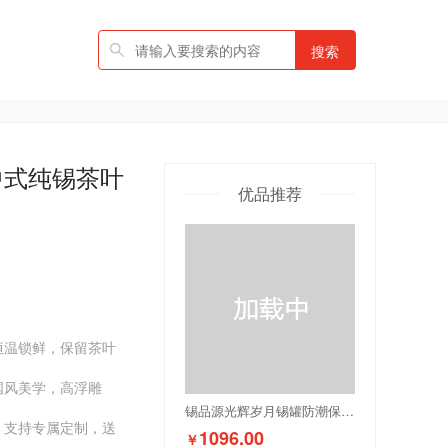
搜索
中式纯锡茶叶
优品推荐
恒温锁鲜，保留茶叶
国风美学，高浮雕
锡品源光辉岁月锡罐防潮保鲜礼品荣休纯锡茶叶罐可定制储茶罐文创
，支持专属定制，送
1096.00
￥